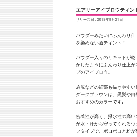
ン
コ
ュ
エアリーアイブロウティント
ー
コ
ン
リリース日 :
2018年9月21日
ン
テ
パウダーみたいにふんわり仕
を染めない眉ティント！
テ
ン
パウダー入りのリキッドが乾
ン
ツ
かしたようにふんわり仕上が
プのアイブロウ。
ツ
へ
眉尻などの細部も描きやすい
へ
移
ダークブラウンは、黒髪や自
おすすめのカラーです｡
移
動
密着性が高く、撥水性の高い
動
が水・汗から守ってくれるウ
フタイプで、ポロポロと粉が