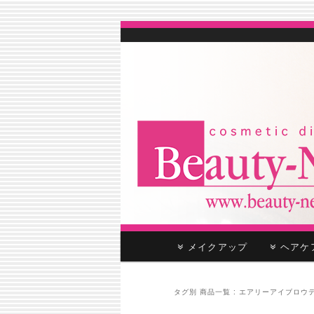
cosmetic distributor
Beauty-Net
メ
メイクアップ
ヘア
メ
サ
イ
ン
イ
ブ
メ
タグ別 商品一覧 :
エアリーアイブロウ
ニ