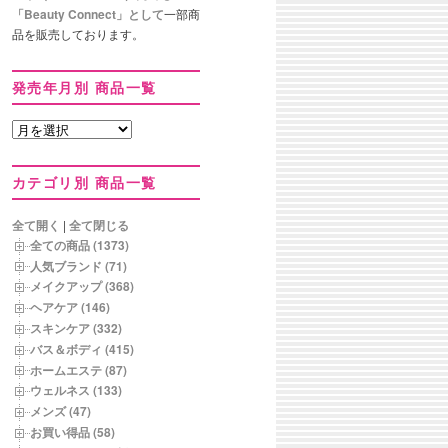
「Beauty Connect」として
一部商
品を販売しております。
発売年月別 商品一覧
発
売
年
カテゴリ別 商品一覧
月
別
商
全て開く
|
全て閉じる
品
全ての商品 (1373)
一
人気ブランド (71)
覧
メイクアップ (368)
ヘアケア (146)
スキンケア (332)
バス＆ボディ (415)
ホームエステ (87)
ウェルネス (133)
メンズ (47)
お買い得品 (58)