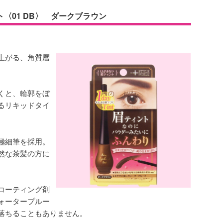
〈01 DB〉 ダークブラウン
上がる、角質層
くと、輪郭をぼ
るリキッドタイ
極細筆を採用。
然な茶髪の方に
コーティング剤
ォータープルー
落ちることもありません。