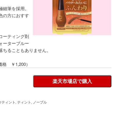
極細筆を採用。
色の方におすす
コーティング剤
ォータープルー
落ちることもありません。
価格 ￥1,200）
楽天市場店で購入
ウティント
,
ティント
,
ノーブル