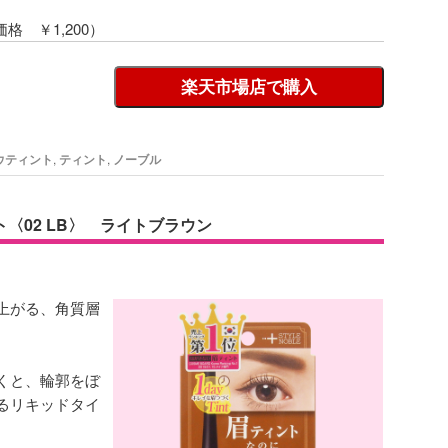
価格 ￥1,200）
楽天市場店で購入
ウティント
,
ティント
,
ノーブル
〈02 LB〉 ライトブラウン
上がる、角質層
くと、輪郭をぼ
るリキッドタイ