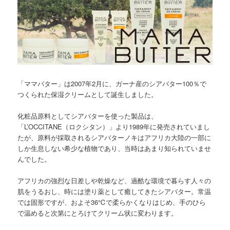
ツ
へ
へ
移
移
動
動
「ママバター」は2007年2月に、ガーナ産のシアバター100％で
つくられた保湿クリームとして誕生しました。
化粧品原料としてシアバターを使った製品は、
「L’OCCITANE（ロクシタン）」より1989年に発売されていまし
たが、原料が採取されるシアバターノキはアフリカ大陸の一部に
しか生息しない希少な植物であり、当時はあまり知られていませ
んでした。
アフリカの強烈な日差しや乾燥など、過酷な環境で暮らす人々の
肌をうるおし、時には塗り薬として癒してきたシアバター。常温
では固形ですが、およそ36℃で柔らかくなりはじめ、手のひら
で温めると次第にとろけてクリーム状に変わります。