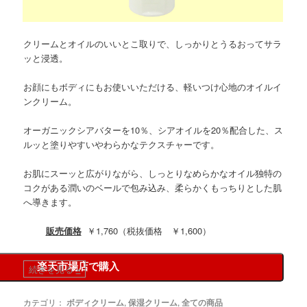
クリームとオイルのいいとこ取りで、しっかりとうるおってサラ
ッと浸透。
お顔にもボディにもお使いいただける、軽いつけ心地のオイルイ
ンクリーム。
オーガニックシアバターを10％、シアオイルを20％配合した、ス
ルッと塗りやすいやわらかなテクスチャーです。
お肌にスーッと広がりながら、しっとりなめらかなオイル独特の
コクがある潤いのベールで包み込み、柔らかくもっちりとした肌
へ導きます。
販売価格
￥1,760（税抜価格 ￥1,600）
楽天市場店で購入
続きを見る
»
カテゴリ：
ボディクリーム
,
保湿クリーム
,
全ての商品