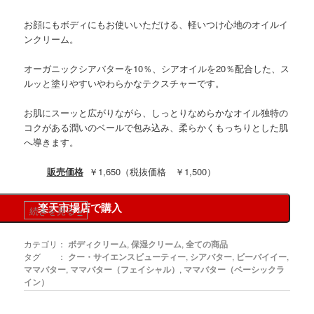
お顔にもボディにもお使いいただける、軽いつけ心地のオイルイ
ンクリーム。
オーガニックシアバターを10％、シアオイルを20％配合した、ス
ルッと塗りやすいやわらかなテクスチャーです。
お肌にスーッと広がりながら、しっとりなめらかなオイル独特の
コクがある潤いのベールで包み込み、柔らかくもっちりとした肌
へ導きます。
販売価格
￥1,650（税抜価格 ￥1,500）
楽天市場店で購入
続きを見る
»
カテゴリ：
ボディクリーム
,
保湿クリーム
,
全ての商品
タグ ：
クー・サイエンスビューティー
,
シアバター
,
ビーバイイー
,
ママバター
,
ママバター（フェイシャル）
,
ママバター（ベーシックラ
イン）