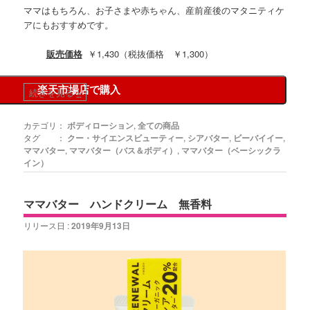
ママはもちろん、お子さまや赤ちゃん、産前産後のマタニティケ
アにもおすすめです。
販売価格
￥1,430（税抜価格 ￥1,300）
楽天市場店で購入
続きを見る
»
カテゴリ：
ボディローション
,
全ての商品
タグ ：
クー・サイエンスビューティー
,
シアバター
,
ビーバイイー
,
ママバター
,
ママバター（バス＆ボディ）
,
ママバター（ベーシックラ
イン）
ママバター ハンドクリーム 無香料
リリース日 :
2019年9月13日