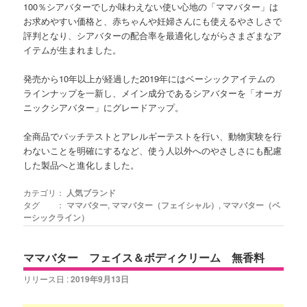
100％シアバターでしか味わえない使い心地の「ママバター」は
お求めやすい価格と、赤ちゃんや妊婦さんにも使えるやさしさで
評判となり、シアバターの配合率を最適化しながらさまざまなア
イテムが生まれました。
発売から10年以上が経過した2019年にはベーシックアイテムの
ラインナップを一新し、メイン成分であるシアバターを「オーガ
ニックシアバター」にグレードアップ。
全商品でパッチテストとアレルギーテストを行い、動物実験を行
わないことを明確にするなど、使う人以外へのやさしさにも配慮
した製品へと進化しました。
カテゴリ：
人気ブランド
タグ ：
ママバター
,
ママバター（フェイシャル）
,
ママバター（ベ
ーシックライン）
ママバター フェイス＆ボディクリーム 無香料
リリース日 :
2019年9月13日