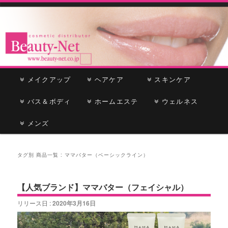
cosmetic distributor
Beauty-Net
メ
メイクアップ
メ
サ
ヘアケア
スキンケア
イ
ン
バス＆ボディ
イ
ブ
ホームエステ
ウェルネス
メ
ニ
メンズ
ン
コ
ュ
ー
コ
ン
タグ別 商品一覧 :
ママバター（ベーシックライン）
ン
テ
【人気ブランド】ママバター（フェイシャル）
テ
ン
リリース日 :
2020年3月16日
ン
ツ