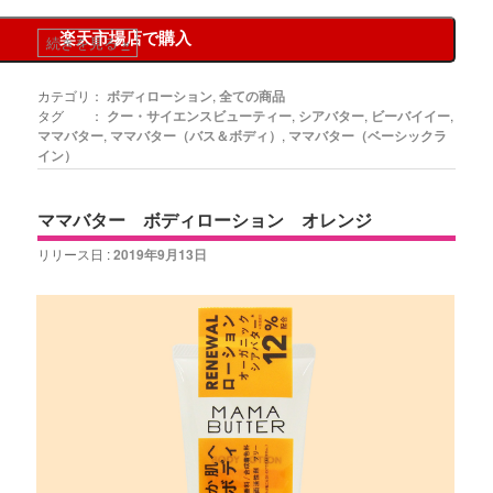
楽天市場店で購入
続きを見る
»
カテゴリ：
ボディローション
,
全ての商品
タグ ：
クー・サイエンスビューティー
,
シアバター
,
ビーバイイー
,
ママバター
,
ママバター（バス＆ボディ）
,
ママバター（ベーシックラ
イン）
ママバター ボディローション オレンジ
リリース日 :
2019年9月13日