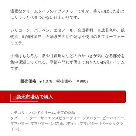
濃密なクリームタイプのテクスチャーですが、塗りのばしたあと
はサラッとベタつかない仕上がりです｡
シリコーン、パラベン、エタノール、合成香料、合成着色料、鉱
物油、動物性原料、石油系界面活性剤は不使用の８フリーフォー
ミュラ。
手指はもちろん、爪や甘皮周辺などのカサつきが気になる部分を
集中保湿してくれる、季節を問わず備えておきたい必須アイテム
です。
販売価格
￥1,078（税抜価格 ￥980）
楽天市場店で購入
続きを見る
»
カテゴリ：
ハンドクリーム
,
全ての商品
タグ ：
クー・サイエンスビューティー
,
シアバター
,
ビーバイイー
,
ママバター
,
ママバター（バス＆ボディ）
,
ママバター（ベーシックラ
イン）