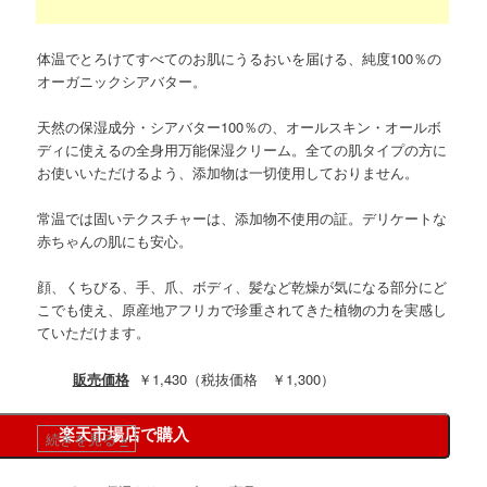
体温でとろけてすべてのお肌にうるおいを届ける、純度100％の
オーガニックシアバター。
天然の保湿成分・シアバター100％の、オールスキン・オールボ
ディに使えるの全身用万能保湿クリーム。全ての肌タイプの方に
お使いいただけるよう、添加物は一切使用しておりません。
常温では固いテクスチャーは、添加物不使用の証。デリケートな
赤ちゃんの肌にも安心。
顔、くちびる、手、爪、ボディ、髪など乾燥が気になる部分にど
こでも使え、原産地アフリカで珍重されてきた植物の力を実感し
ていただけます。
販売価格
￥1,430（税抜価格 ￥1,300）
楽天市場店で購入
続きを見る
»