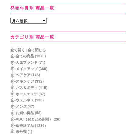
発売年月別 商品一覧
発
売
年
カテゴリ別 商品一覧
月
別
商
全て開く
|
全て閉じる
品
全ての商品 (1373)
一
人気ブランド (71)
覧
メイクアップ (368)
ヘアケア (146)
スキンケア (332)
バス＆ボディ (415)
ホームエステ (87)
ウェルネス (133)
メンズ (47)
お買い得品 (58)
VDC（おまとめ割引） (28)
販売終了品 (1236)
未分類 (1)