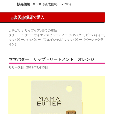
販売価格
￥858（税抜価格 ￥780）
楽天市場店で購入
続きを見る
»
カテゴリ：
リップケア
,
全ての商品
タグ ：
クー・サイエンスビューティー
,
シアバター
,
ビーバイイー
,
ママバター
,
ママバター（フェイシャル）
,
ママバター（ベーシックラ
イン）
ママバター リップトリートメント オレンジ
リリース日 :
2019年9月13日