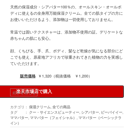
天然の保湿成分・シアバター100％の、オールスキン・オールボ
ディに使えるの全身用万能保湿クリーム。全ての肌タイプの方に
お使いいただけるよう、添加物は一切使用しておりません。
常温では固いテクスチャーは、添加物不使用の証。デリケートな
赤ちゃんの肌にも安心。
顔、くちびる、手、爪、ボディ、髪など乾燥が気になる部分にど
こでも使え、原産地アフリカで珍重されてきた植物の力を実感し
ていただけます。
販売価格
￥1,320（税抜価格 ￥1,200）
楽天市場店で購入
続きを見る
»
カテゴリ：
保湿クリーム
,
全ての商品
タグ ：
クー・サイエンスビューティー
,
シアバター
,
ビーバイイー
,
ママバター
,
ママバター（フェイシャル）
,
ママバター（ベーシックラ
イン）