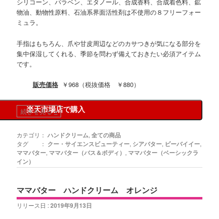
シリコーン、パラベン、エタノール、合成香料、合成着色料、鉱
物油、動物性原料、石油系界面活性剤は不使用の８フリーフォー
ミュラ。
手指はもちろん、爪や甘皮周辺などのカサつきが気になる部分を
集中保湿してくれる、季節を問わず備えておきたい必須アイテム
です。
販売価格
￥968（税抜価格 ￥880）
楽天市場店で購入
続きを見る
»
カテゴリ：
ハンドクリーム
,
全ての商品
タグ ：
クー・サイエンスビューティー
,
シアバター
,
ビーバイイー
,
ママバター
,
ママバター（バス＆ボディ）
,
ママバター（ベーシックラ
イン）
ママバター ハンドクリーム オレンジ
リリース日 :
2019年9月13日