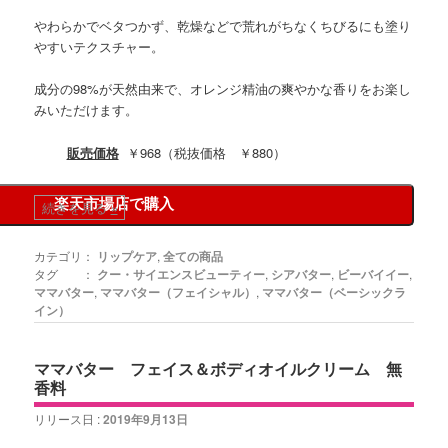
やわらかでベタつかず、乾燥などで荒れがちなくちびるにも塗り
やすいテクスチャー。
成分の98%が天然由来で、オレンジ精油の爽やかな香りをお楽し
みいただけます。
販売価格
￥968（税抜価格 ￥880）
楽天市場店で購入
続きを見る
»
カテゴリ：
リップケア
,
全ての商品
タグ ：
クー・サイエンスビューティー
,
シアバター
,
ビーバイイー
,
ママバター
,
ママバター（フェイシャル）
,
ママバター（ベーシックラ
イン）
ママバター フェイス＆ボディオイルクリーム 無
香料
リリース日 :
2019年9月13日