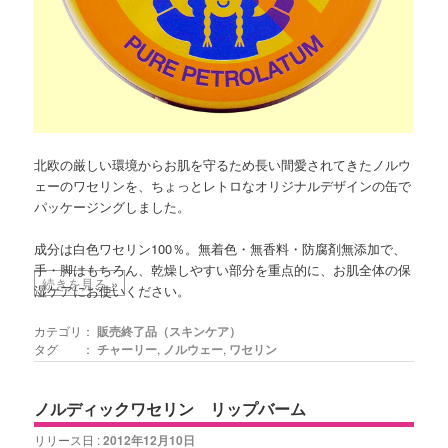
北欧の厳しい環境からお肌を守るため長い間愛されてきたノルウ
ェーのワセリンを、ちょっとレトロなオリジナルデザインの缶で
パッケージングしました。
成分は白色ワセリン100％。無着色・無香料・防腐剤無添加で、
手・脚はもちろん、乾燥しやすい部分を重点的に、お肌全体の保
続きを見る
»
湿ケアにお使いください。
カテゴリ：
販売終了品（スキンケア）
タグ ：
チャーリー
,
ノルウェー
,
ワセリン
ノルディックワセリン リップバーム
リリース日 :
2012年12月10日