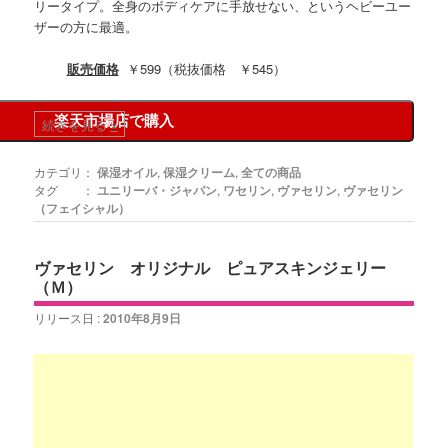
リータイプ。全身のボディケアに手放せない、というヘビーユー
ザーの方に最適。
販売価格
￥599（税抜価格 ￥545）
楽天市場店で購入
続きを見る
»
カテゴリ：
保湿オイル
,
保湿クリーム
,
全ての商品
タグ ：
ユニリーバ・ジャパン
,
ワセリン
,
ヴァセリン
,
ヴァセリン
（フェイシャル）
ヴァセリン オリジナル ピュアスキンジェリー
（Ｍ）
リリース日 :
2010年8月9日