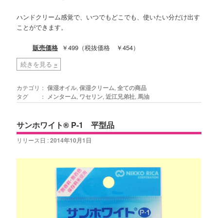
ハンドクリーム感覚で、いつでもどこでも、使いたい分だけ出す
ことができます。
販売価格
￥499（税抜価格 ￥454）
続きを見る
»
カテゴリ：
保湿オイル
,
保湿クリーム
,
全ての商品
タグ ：
メンターム
,
ワセリン
,
近江兄弟社
,
馬油
サンホワイト® P-1 平型品
リリース日 :
2014年10月1日