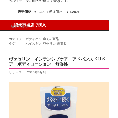
うなモチモチの肌が翌朝まで続きます。
販売価格
￥1,320（税抜価格 ￥1,200）
楽天市場店で購入
続きを見る
»
カテゴリ：
ボディゲル
,
全ての商品
タグ ：
ハイスキン
,
ワセリン
,
黒龍堂
ヴァセリン インテンシブケア アドバンスドリペ
ア ボディローション 無香性
リリース日 :
2016年8月4日