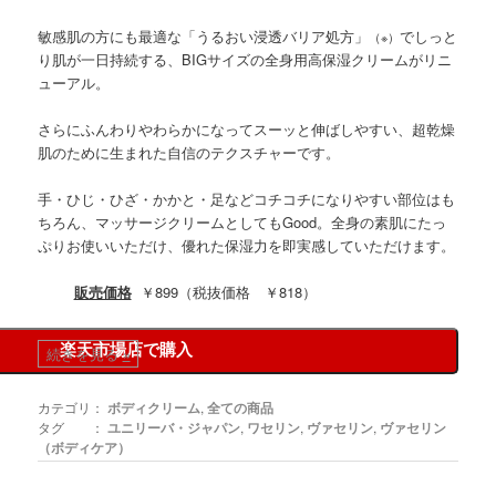
敏感肌の方にも最適な「うるおい浸透バリア処方」
でしっと
（※）
り肌が一日持続する、BIGサイズの全身用高保湿クリームがリニ
ューアル。
さらにふんわりやわらかになってスーッと伸ばしやすい、超乾燥
肌のために生まれた自信のテクスチャーです。
手・ひじ・ひざ・かかと・足などコチコチになりやすい部位はも
ちろん、マッサージクリームとしてもGood。全身の素肌にたっ
ぷりお使いいただけ、優れた保湿力を即実感していただけます。
販売価格
￥899（税抜価格 ￥818）
楽天市場店で購入
続きを見る
»
カテゴリ：
ボディクリーム
,
全ての商品
タグ ：
ユニリーバ・ジャパン
,
ワセリン
,
ヴァセリン
,
ヴァセリン
（ボディケア）