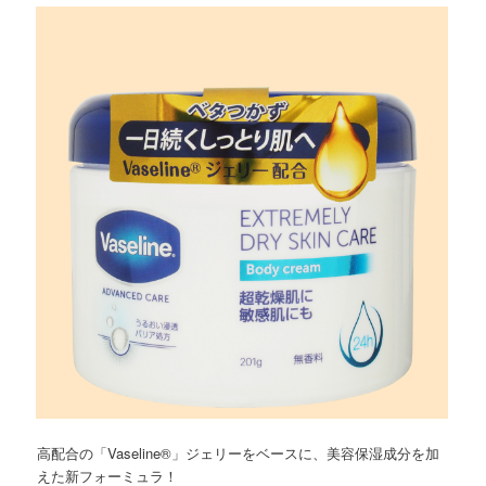
ツ
へ
へ
移
移
動
動
高配合の「Vaseline®」ジェリーをベースに、美容保湿成分を加
えた新フォーミュラ！