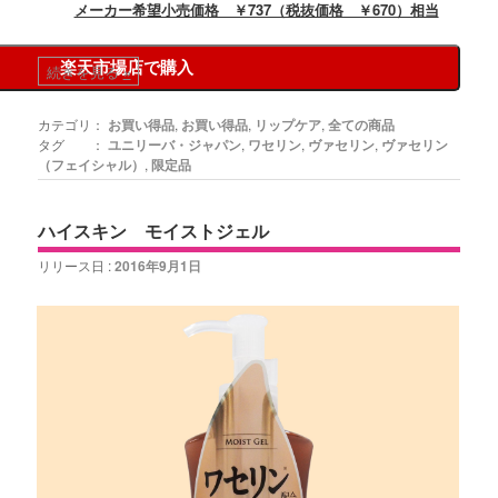
メーカー希望小売価格 ￥737（税抜価格 ￥670）相当
楽天市場店で購入
続きを見る
»
カテゴリ：
お買い得品
,
お買い得品
,
リップケア
,
全ての商品
タグ ：
ユニリーバ・ジャパン
,
ワセリン
,
ヴァセリン
,
ヴァセリン
（フェイシャル）
,
限定品
ハイスキン モイストジェル
リリース日 :
2016年9月1日