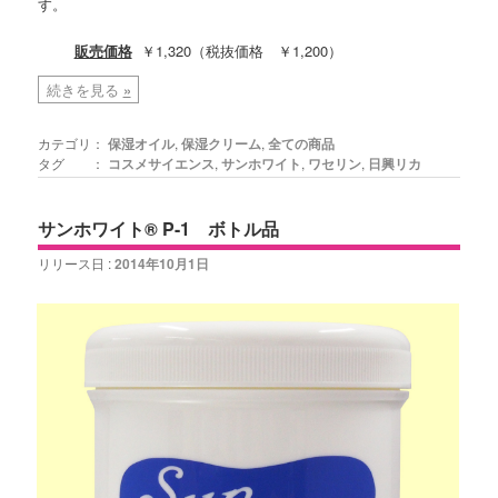
す。
販売価格
￥1,320（税抜価格 ￥1,200）
続きを見る
»
カテゴリ：
保湿オイル
,
保湿クリーム
,
全ての商品
タグ ：
コスメサイエンス
,
サンホワイト
,
ワセリン
,
日興リカ
サンホワイト® P-1 ボトル品
リリース日 :
2014年10月1日