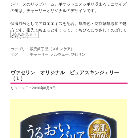
ンベースのリップバーム。ポケットにスッポリ収まるミニサイズ
の缶は、チャーリーオリジナルのデザインです。
保湿成分としてアロエエキスを配合。無着色・防腐剤無添加の処
方です。指先でちょっとすくって、くちびるにやさしくのばして
続きを見る
»
ください。
カテゴリ：
販売終了品（スキンケア）
タグ ：
チャーリー
,
ノルウェー
,
ワセリン
ヴァセリン オリジナル ピュアスキンジェリー
（Ｌ）
リリース日 :
2010年8月9日