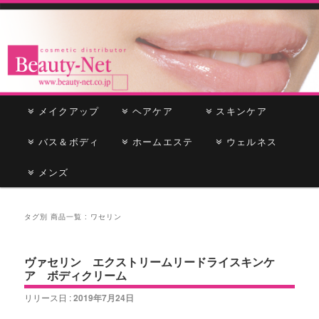
cosmetic distributor
Beauty-Net
メ
メイクアップ
メ
サ
ヘアケア
スキンケア
イ
ン
バス＆ボディ
イ
ブ
ホームエステ
ウェルネス
メ
ニ
メンズ
ン
コ
ュ
ー
コ
ン
タグ別 商品一覧 :
ワセリン
ン
テ
ヴァセリン エクストリームリードライスキンケ
テ
ン
ア ボディクリーム
ン
ツ
リリース日 :
2019年7月24日