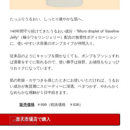
たっぷりうるおい、しっとり健やかな肌へ。
140年間守り続けてきたうるおい成分・“Micro droplet of Vaseline
Jelly”（極小ワセリンジェリー）配合の無香性ボディローション
に、使いやすい大容量のポンプタイプが仲間入り。
従来品のようにキャップを開かなくても、ポンプをプッシュすれ
ば適量をすぐに取れるので、使い勝手は抜群。お値段もちょっぴ
りおトクになっています。
肌の乾燥・カサつきを感じたときにお使いいただければ、うるお
い成分が角質層にスピーディーに浸透。ベタつかず、やわらかく
なめらかな感触が１日中続きます。
販売価格
￥699（税抜価格 ￥636）
楽天市場店で購入
続きを見る
»