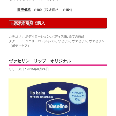
販売価格
￥499（税抜価格 ￥454）
楽天市場店で購入
続きを見る
»
カテゴリ：
ボディローション
,
ボディ乳液
,
全ての商品
タグ ：
ユニリーバ・ジャパン
,
ワセリン
,
ヴァセリン
,
ヴァセリン
（ボディケア）
ヴァセリン リップ オリジナル
リリース日 :
2015年8月24日