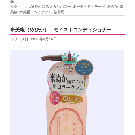
品
タグ ：
めびか
,
コスメカンパニー
,
ボーテ・ド・モード
,
米ぬか
,
米
美糀
,
米美糀（ヘアケア）
,
詰替用
米美糀（めびか） モイストコンディショナー
リリース日 :
2015年9月16日