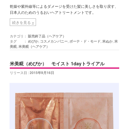
乾燥や紫外線等によるダメージを受けた髪に美しさを取り戻す、
日本人のためのうるおいヘアトリートメントです。
続きを見る
»
カテゴリ：
販売終了品（ヘアケア）
タグ ：
めびか
,
コスメカンパニー
,
ボーテ・ド・モード
,
米ぬか
,
米
美糀
,
米美糀（ヘアケア）
米美糀（めびか） モイスト 1dayトライアル
リリース日 :
2015年9月16日