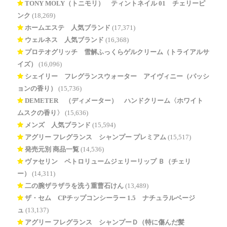
TONY MOLY（トニモリ） ティントネイル 01 チェリーピ
ンク
(18,269)
ホームエステ 人気ブランド
(17,371)
ウェルネス 人気ブランド
(16,368)
プロテオグリッチ 雪解ふっくらゲルクリーム（トライアルサ
イズ）
(16,096)
シェイリー フレグランスウォーター アイヴィニー（パッシ
ョンの香り）
(15,736)
DEMETER®（ディメーター） ハンドクリーム〈ホワイト
ムスクの香り〉
(15,636)
メンズ 人気ブランド
(15,594)
アグリー フレグランス シャンプー プレミアム
(15,517)
発売元別 商品一覧
(14,536)
ヴァセリン ペトロリュームジェリーリップ Ｂ（チェリ
ー）
(14,311)
二の腕ザラザラを洗う重曹石けん
(13,489)
ザ・セム CPチップコンシーラー 1.5 ナチュラルベージ
ュ
(13,137)
アグリー フレグランス シャンプーＤ（特に傷んだ髪