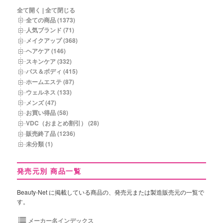
商
全て開く
|
全て閉じる
品
全ての商品 (1373)
一
人気ブランド (71)
覧
メイクアップ (368)
ヘアケア (146)
スキンケア (332)
バス＆ボディ (415)
ホームエステ (87)
ウェルネス (133)
メンズ (47)
お買い得品 (58)
VDC（おまとめ割引） (28)
販売終了品 (1236)
未分類 (1)
発売元別 商品一覧
Beauty-Net に掲載している商品の、発売元または製造販売元の一覧で
す。
メーカー名インデックス