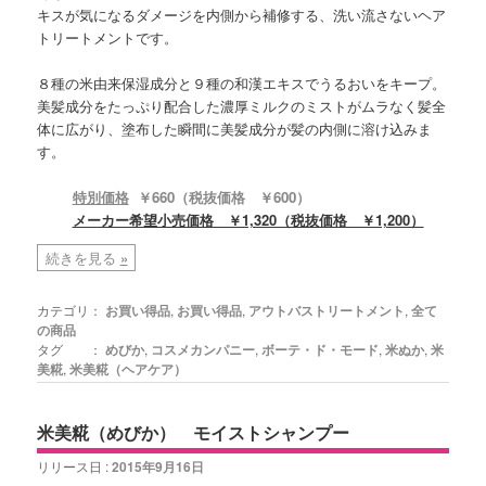
キスが気になるダメージを内側から補修する、洗い流さないヘア
トリートメントです。
８種の米由来保湿成分と９種の和漢エキスでうるおいをキープ。
美髪成分をたっぷり配合した濃厚ミルクのミストがムラなく髪全
体に広がり、塗布した瞬間に美髪成分が髪の内側に溶け込みま
す。
特別価格
￥660（税抜価格 ￥600）
メーカー希望小売価格 ￥1,320（税抜価格 ￥1,200）
続きを見る
»
カテゴリ：
お買い得品
,
お買い得品
,
アウトバストリートメント
,
全て
の商品
タグ ：
めびか
,
コスメカンパニー
,
ボーテ・ド・モード
,
米ぬか
,
米
美糀
,
米美糀（ヘアケア）
米美糀（めびか） モイストシャンプー
リリース日 :
2015年9月16日