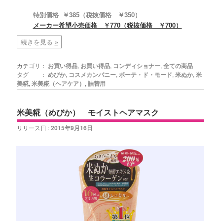
特別価格
￥385（税抜価格 ￥350）
メーカー希望小売価格 ￥770（税抜価格 ￥700）
続きを見る
»
カテゴリ：
お買い得品
,
お買い得品
,
コンディショナー
,
全ての商品
タグ ：
めびか
,
コスメカンパニー
,
ボーテ・ド・モード
,
米ぬか
,
米
美糀
,
米美糀（ヘアケア）
,
詰替用
米美糀（めびか） モイストヘアマスク
リリース日 :
2015年9月16日