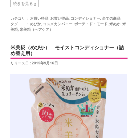
続きを見る
»
カテゴリ：
お買い得品
,
お買い得品
,
コンディショナー
,
全ての商品
タグ ：
めびか
,
コスメカンパニー
,
ボーテ・ド・モード
,
米ぬか
,
米
美糀
,
米美糀（ヘアケア）
米美糀（めびか） モイストコンディショナー（詰
め替え用）
リリース日 :
2015年9月16日