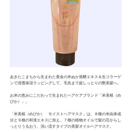
あきたこまちから生まれた黄金の米ぬか発酵エキス＆生コラーゲ
ンで浸透保湿ラッピングして、毛先まで超しっとりの艶美髪へ。
お米の恵みにこだわって生まれたヘアケアブランド「米美糀（め
びか）」。
「米美糀（めびか） モイストヘアマスク」は、８種の米由来成
分と９種の和漢エキスに加え、７種の植物オイルで髪の芯からし
っとりうるおう、洗い流すタイプの美髪オイルヘアマスク。