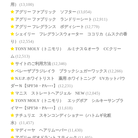
用）
(13,100)
アグリー ファブリック ソフター
(13,054)
アグリー ファブリック ランドリーシート
(12,911)
アグリー フレグランス ボディシート
(12,779)
シェイリー フレグランスウォーター ココリカ（ムスクの香
り）
(12,554)
TONY MOLY（トニモリ） ルミナスＧオーラ CCクリー
ム
(12,513)
サイトのご利用方法
(12,346)
ベレーザブラジレイラ ブラックシュガーワックス
(12,266)
N.U.P. ホワイトリスト 薬用 ホワイトニング UVカットパウ
ダーＮ【SPF50・PA+++】
(12,231)
マニス ストレートヘアジェル NEW
(12,045)
TONY MOLY（トニモリ） エッグポア シルキーサンプラ
イマー【SPF50・PA+++】
(11,618)
ナチュリエ スキンコンディショナー（ハトムギ化粧
水）
(11,457)
マディーヤ ヘアリムーバー
(11,430)
アグリー デオドラント スティック
(11,405)