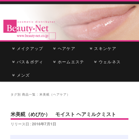
cosmetic distributor
Beauty-Net
メ
メイクアップ
メ
サ
ヘアケア
スキンケア
イ
ン
バス＆ボディ
イ
ブ
ホームエステ
ウェルネス
メ
ニ
メンズ
ン
コ
ュ
ー
コ
ン
タグ別 商品一覧 :
米美糀（ヘアケア）
ン
テ
米美糀（めびか） モイスト ヘアミルクミスト
テ
ン
リリース日 :
2016年7月1日
ン
ツ