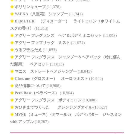
ポリリンキューブ
(11,378)
YAEKA（八重花） シャンプー
(11,341)
DEMETER®（ディメーター） ライトコロン〈ホワイトム
スクの香り〉
(11,313)
アグリー フレグランス ヘア＆ボディ ミニセット
(11,098)
アグリー ファブリック ミスト
(11,074)
うるプチふたえ
(11,055)
アグリー フレグランス シャンプー＆ヘアパック（特に傷ん
だ髪用） ペアセット
(11,033)
マニス ストレートヘアシャンプー
(10,945)
Gloss me（グロスミー） オーロラミスト
(10,940)
商品情報について
(10,908)
Pera Base（ペラベース）
(10,904)
アグリー フレグランス ボディコロン
(10,800)
おひさまでつくった® クレンジングオイル
(10,627)
MVNE（ミューネ）×アマールカ ボディバター ジャスミン
with アップル
(10,207)