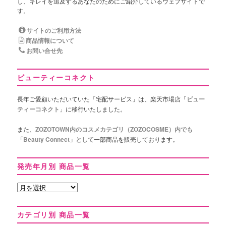
し、キレイを追及するあなたのためにご紹介しているウェブサイトで
す。
サイトのご利用方法
商品情報について
お問い合せ先
ビューティーコネクト
長年ご愛顧いただいていた「宅配サービス」は、楽天市場店「
ビュー
ティーコネクト
」に移行いたしました。
また、
ZOZOTOWN内のコスメカテゴリ（ZOZOCOSME）内でも
「Beauty Connect」として
一部商品を販売しております。
発売年月別 商品一覧
発
売
年
カテゴリ別 商品一覧
月
別