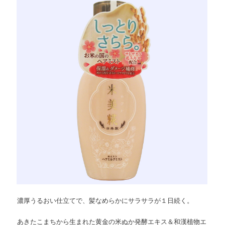
ツ
へ
へ
移
移
動
動
濃厚うるおい仕立てで、髪なめらかにサラサラが１日続く。
あきたこまちから生まれた黄金の米ぬか発酵エキス＆和漢植物エ