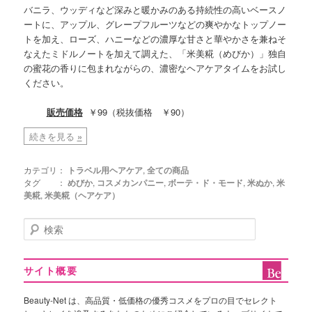
バニラ、ウッディなど深みと暖かみのある持続性の高いベースノ
ートに、アップル、グレープフルーツなどの爽やかなトップノー
トを加え、ローズ、ハニーなどの濃厚な甘さと華やかさを兼ねそ
なえたミドルノートを加えて調えた、「米美糀（めびか）」独自
の蜜花の香りに包まれながらの、濃密なヘアケアタイムをお試し
ください。
販売価格
￥99（税抜価格 ￥90）
続きを見る
»
カテゴリ：
トラベル用ヘアケア
,
全ての商品
タグ ：
めびか
,
コスメカンパニー
,
ボーテ・ド・モード
,
米ぬか
,
米
美糀
,
米美糀（ヘアケア）
検
索
サイト概要
Beauty-Net は、高品質・低価格の優秀コスメをプロの目でセレクト