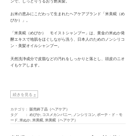
ンで、しっとりうるおう艶美髪。
お米の恵みにこだわって生まれたヘアケアブランド「米美糀（め
びか）」。
「米美糀（めびか） モイストシャンプー」は、黄金の米ぬか発
酵エキスで地肌をほぐしながら洗う、日本人のためのノンシリコ
ン・美髪オイルシャンプー。
天然洗浄成分で皮脂などの汚れをしっかりと落とし、頭皮のニオ
イもケアします。
続きを見る
»
カテゴリ：
販売終了品（ヘアケア）
タグ ：
めびか
,
コスメカンパニー
,
ノンシリコン
,
ボーテ・ド・モ
ード
,
米ぬか
,
米美糀
,
米美糀（ヘアケア）