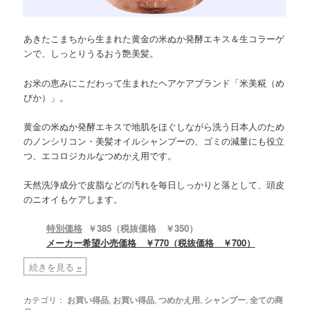
あきたこまちから生まれた黄金の米ぬか発酵エキス＆生コラーゲ
ンで、しっとりうるおう艶美髪。
お米の恵みにこだわって生まれたヘアケアブランド「米美糀（め
びか）」。
黄金の米ぬか発酵エキスで地肌をほぐしながら洗う日本人のため
のノンシリコン・美髪オイルシャンプーの、ゴミの減量にも役立
つ、エコロジカルなつめかえ用です。
天然洗浄成分で皮脂などの汚れを毎日しっかりと落として、頭皮
のニオイもケアします。
特別価格
￥385（税抜価格 ￥350）
メーカー希望小売価格 ￥770（税抜価格 ￥700）
続きを見る
»
カテゴリ：
お買い得品
,
お買い得品
,
つめかえ用
,
シャンプー
,
全ての商