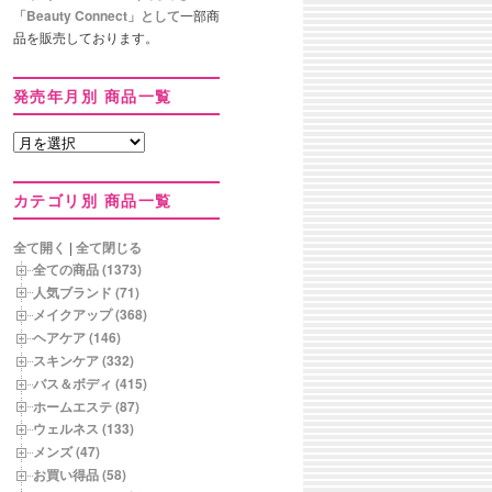
「Beauty Connect」として
一部商
品を販売しております。
発売年月別 商品一覧
発
売
年
カテゴリ別 商品一覧
月
別
商
全て開く
|
全て閉じる
品
全ての商品 (1373)
一
人気ブランド (71)
覧
メイクアップ (368)
ヘアケア (146)
スキンケア (332)
バス＆ボディ (415)
ホームエステ (87)
ウェルネス (133)
メンズ (47)
お買い得品 (58)