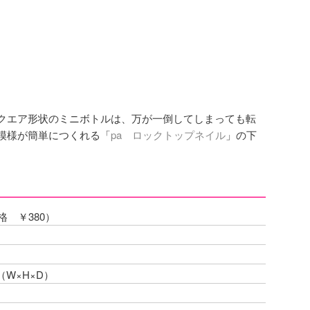
クエア形状のミニボトルは、万が一倒してしまっても転
模様が簡単につくれる「
pa ロックトップネイル
」の下
格 ￥380）
m（W×H×D）