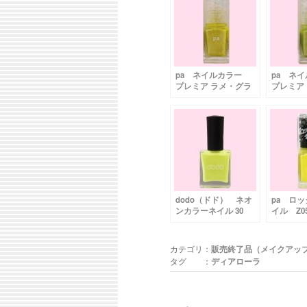
pa ネイルカラー
pa ネ
プレミア ラメ・グラ
プレミア
ンデ AA50（メタル
ンデ AA
イエロー）
グリーン
dodo（ドド） ネオ
pa ロ
ンカラーネイル 30
イル Z
ライムグリーン
ップイエ
カテゴリ：
販売終了品（メイクアッ
タグ ：
ディアローラ