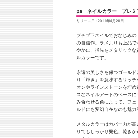
ン
コ
ナ
ュ
pa ネイルカラー プレミ
ビ
ー
コ
ン
ゲ
リリース日 :
2011年4月28日
ー
ン
テ
シ
プチプラネイルでおなじみの
ョ
の自信作。ラメよりも上品で
テ
ン
ン
やかに、指先をメタリックな
ルカラーです。
ン
ツ
永遠の美しさを保つゴールド
ツ
へ
り「輝き」を意味するリッチ
オンやラインストーンを埋め
へ
移
スなネイルアートのベースに
み合わせる色によって、フェ
移
動
ルドにも変幻自在なのも魅力
動
メタルカラーはカバー力が高
りでもしっかり発色。乾きが