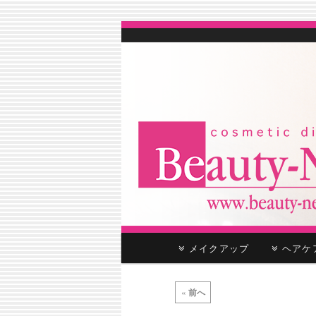
cosmetic distributor
Beauty-Net
メ
メイクアップ
ヘア
メ
サ
イ
ン
イ
ブ
投
メ
«
前へ
稿
ニ