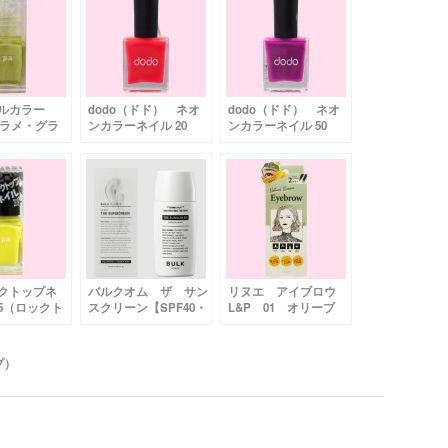
イルカラー
dodo（ドド） ネオ
dodo（ドド） ネオ
 ラメ・グラ
ンカラーネイル 20
ンカラーネイル 50
51（メタル
ピンク
パープル
）
ックトップネ
バルクオム ザ サン
リヌエ アイブロウ
05（ロックト
スクリーン【SPF40・
L&P 01 オリーブ
ロー）
PA+++】
プ）