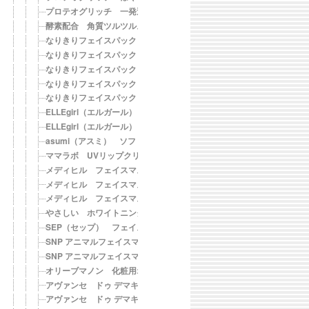
プロテオグリッチ 一発逆転スペシャルマスク
酵素配合 角質ツルツルスポンジ
なりきりフェイスパック ハローキティ（いちごちゃん）
なりきりフェイスパック ハローキティ（だるまちゃん）
なりきりフェイスパック ハローキティ（忍者）
なりきりフェイスパック ハローキティ（ひょっとこ）
なりきりフェイスパック ハローキティ（カワイイ☆ナベユカ）
ELLEgirl（エルガール） UVプロテクションスプレー【SPF50+・P
ELLEgirl（エルガール） 美白UVプロテクションスプレー【SPF50+
asumi（アスミ） ソフトコンタクトのケア ３回分
ママラボ UVリップクリーム【SPF20・PA++】
メディヒル フェイスマスク ドレスコード ブルー
メディヒル フェイスマスク ドレスコード レッド
メディヒル フェイスマスク ドレスコード ブラック
やさしい ホワイトニング ハンド＆ボディクリーム
SEP（セップ） フェイス レースマスク
SNP アニマルフェイスマスク ジャガー
SNP アニマルフェイスマスク ピッグ
オリーブマノン 化粧用オリーブオイル 限定増量品 240ml
アヴァンセ ドゥ デマキャン モイスチャー パープル
アヴァンセ ドゥ デマキャン モイスチャー イエロー