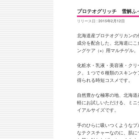
ン
コ
ナ
ュ
プロテオグリッチ 雪解ふ
ビ
ー
コ
ン
ゲ
リリース日 :
2015年2月12日
ー
ン
テ
シ
北海道産プロテオグリカンの
ョ
成分を配合した、北海道にこ
テ
ン
ン
ングケア
用マルチゲル。
（※）
ン
ツ
化粧水・乳液・美容液・クリ
ク。１つで６種類のスキンケ
ツ
へ
得られる時短コスメです。
へ
移
自然豊かな極寒の地、北海道
軽にお試しいただける、ミニ
移
動
イアルサイズです。
動
手のひらに吸いつくようなプ
なテクスチャーなのに、肌に