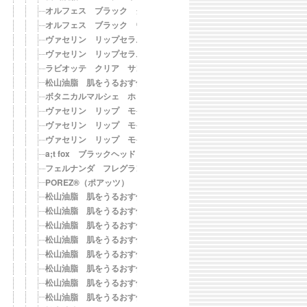
オルフェス ブラック クレンジングジェル
オルフェス ブラック ウォッシングフォーム
ヴァセリン リップセラム クリア
ヴァセリン リップセラム ベビーピンク
ラビオッテ クリア サンスティック【SPF50+・PA++++】
松山油脂 肌をうるおす保湿UVクリーム【SPF30・PA+++】
ボタニカルマルシェ ホットクレンジングジェル アロマティー
ヴァセリン リップ モイストシャイン オリジナル
ヴァセリン リップ モイストシャイン ローズピンク
ヴァセリン リップ モイストシャイン ココア
a;t fox ブラックヘッド スクラブスティック
フェルナンダ フレグランス ブライトUVモイスチャー マリアリゲル【SP
POREZ®（ポアッツ） ポアズクリアパック
松山油脂 肌をうるおす保湿洗顔石けん
松山油脂 肌をうるおす保湿洗顔フォーム
松山油脂 肌をうるおす保湿浸透水 モイストリッチ
松山油脂 肌をうるおす保湿浸透水 モイストリッチ 詰替用
松山油脂 肌をうるおす保湿浸透水 バランシング
松山油脂 肌をうるおす保湿浸透水 バランシング 詰替用
松山油脂 肌をうるおす保湿美容液
松山油脂 肌をうるおす保湿美容液 詰替用