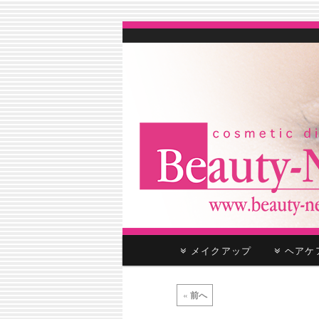
cosmetic distributor
Beauty-Net
メ
メイクアップ
ヘア
メ
サ
イ
ン
イ
ブ
投
メ
«
前へ
稿
ニ