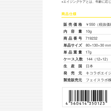
※エイジングケアとは、年齢に応
商品仕様
販売価格
￥550（税抜価
内容量
10g
商品番号
719232
単品サイズ
80×130×30 
単品重量
17g
ケース入数
144（12×12）
生産国
日本
発売元
キコラボエイ
製造販売元
フェイスラボ株