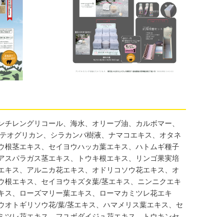
ンチレングリコール、海水、オリーブ油、カルボマー、
ロテオグリカン、シラカンバ樹液、ナマコエキス、オタネ
ウ根茎エキス、セイヨウハッカ葉エキス、ハトムギ種子
アスパラガス茎エキス、トウキ根エキス、リンゴ果実培
エキス、アルニカ花エキス、オドリコソウ花エキス、オ
ウ根エキス、セイヨウキズタ葉/茎エキス、ニンニクエキ
キス、ローズマリー葉エキス、ローマカミツレ花エキ
ウオトギリソウ花/葉/茎エキス、ハマメリス葉エキス、セ
ミツレ花エキス、フユボダイジュ花エキス、トウキンセ