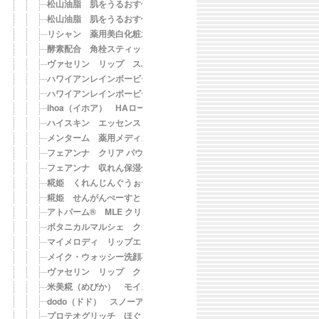
松山油脂 肌をうるおす保湿クリーム
松山油脂 肌をうるおす保湿クリーム 詰替用
リシャン 薬用美白化粧水ミスト
酵素配合 角栓スティック石けん
ヴァセリン リップ スパークリングピンク
ハワイアンレインボービーズ リップバーム PR
ハワイアンレインボービーズ リップバーム AH
ihoa（イホア） HAローション 限定ボトル
ハイスキン エッセンスリッチバーム
メンターム 薬用メディカルリップスティックＣ
フェアンナ クリア パウダー ウォッシュ
フェアンナ 収れん保湿化粧水
糀姫 くれんじんぐうぉーたー
糀姫 せんがんぺーすと
アトパーム® MLE クリーム
ボタニカルマルシェ クレンジングオイル
マイメロディ リップエッセンス
メイク・ウォッシー洗顔石鹸
ヴァセリン リップ クリームブリュレ
米美糀（めびか） モイスト ローション
dodo（ドド） スノーアイストナーＮ・３本セット
プロテオグリッチ ほぐしパワートリートメントブースター