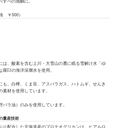
べすべの感触に。
格 ￥500）
には、酸素を含む上川・大雪山の麓に眠る雪解け水「ゆ
な羅臼の海洋深層水を使用。
にも、白樺、くま笹、アスパラガス、ハトムギ、せんき
の素材を使用しています。
野バラ油）のみを使用しています。
の量産技術
ぷり配合した北海道産のプロテオグリカンは、ヒアルロ