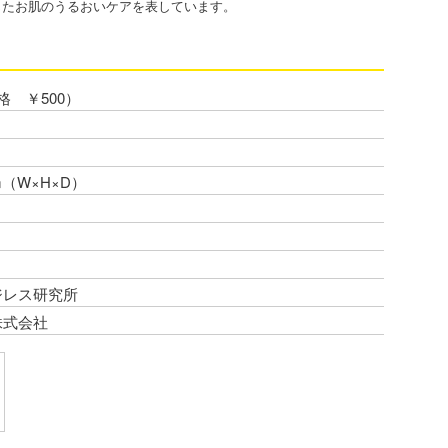
じたお肌のうるおいケアを表しています。
格 ￥500）
mm（W×H×D）
ジレス研究所
式会社