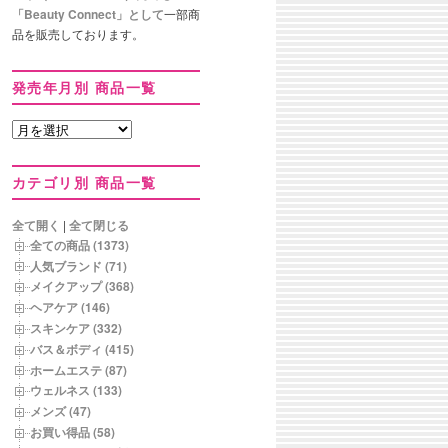
「Beauty Connect」として
一部商
品を販売しております。
発売年月別 商品一覧
発
売
年
カテゴリ別 商品一覧
月
別
商
全て開く
|
全て閉じる
品
全ての商品 (1373)
一
人気ブランド (71)
覧
メイクアップ (368)
ヘアケア (146)
スキンケア (332)
バス＆ボディ (415)
ホームエステ (87)
ウェルネス (133)
メンズ (47)
お買い得品 (58)