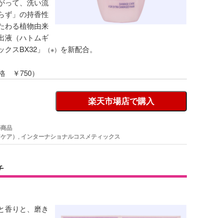
がって、洗い流
らず」の持香性
たわる植物由来
出液（ハトムギ
クスBX32」
を新配合。
（※）
格 ￥750）
楽天市場店で購入
の商品
アケア）
,
インターナショナルコスメティックス
チ
と香りと、磨き