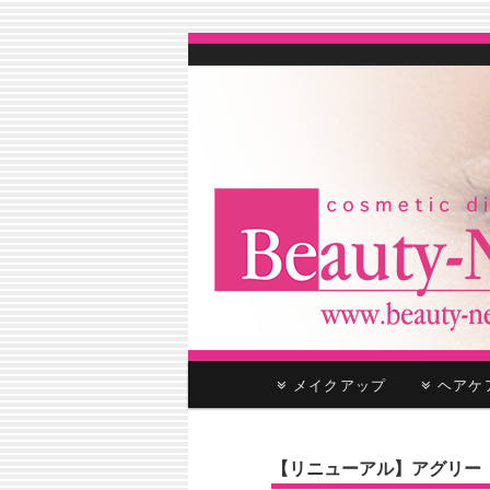
cosmetic distributor
Beauty-Net
メ
メイクアップ
ヘア
メ
サ
イ
ン
イ
ブ
メ
【リニューアル】アグリー
ニ