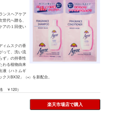
グランスヘアケア
次世代へ贈る、
ケアの１回使い
ディムスクの香
がって、洗い流
らず」の持香性
たわる植物由来
出液（ハトムギ
クスBX32」
を新配合。
（※）
格 ￥120）
楽天市場店で購入