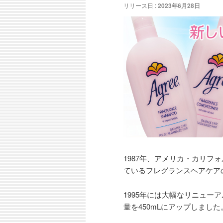
ン
コ
リリース日 :
2023年6月28日
ュ
ー
コ
ン
ン
テ
テ
ン
ン
ツ
ツ
へ
へ
移
1987年、アメリカ・カリ
ているフレグランスヘアケア
移
動
1995年には大幅なリニュ
動
量を450mLにアップしました