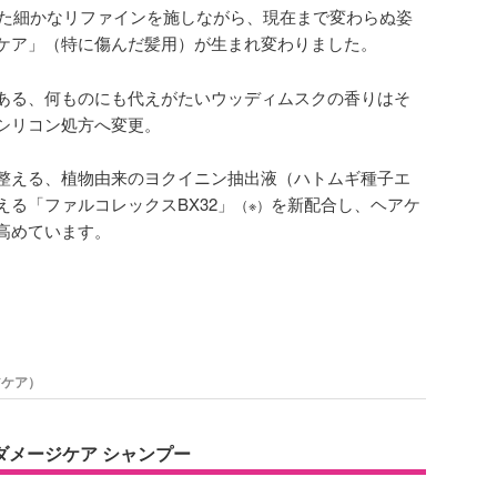
わせた細かなリファインを施しながら、現在まで変わらぬ姿
ケア」（特に傷んだ髪用）が生まれ変わりました。
ある、何ものにも代えがたいウッディムスクの香りはそ
シリコン処方へ変更。
整える、植物由来のヨクイニン抽出液（ハトムギ種子エ
る「ファルコレックスBX32」
を新配合し、ヘアケ
（※）
高めています。
アケア）
ダメージケア シャンプー