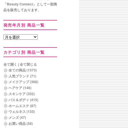
「Beauty Connect」として
一部商
品を販売しております。
発売年月別 商品一覧
発
売
年
カテゴリ別 商品一覧
月
別
商
全て開く
|
全て閉じる
品
全ての商品 (1373)
一
人気ブランド (71)
覧
メイクアップ (368)
ヘアケア (146)
スキンケア (332)
バス＆ボディ (415)
ホームエステ (87)
ウェルネス (133)
メンズ (47)
お買い得品 (58)