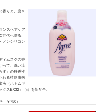
と香りと、磨き
グランスヘアケア
次世代へ贈る、
・ノンシリコン
ディムスクの香
がって、洗い流
らず」の持香性
たわる植物由来
出液（ハトムギ
クスBX32」
を新配合。
（※）
格 ￥750）