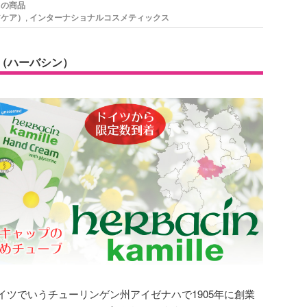
ての商品
アケア）
,
インターナショナルコスメティックス
in（ハーバシン）
イツでいうチューリンゲン州アイゼナハで1905年に創業