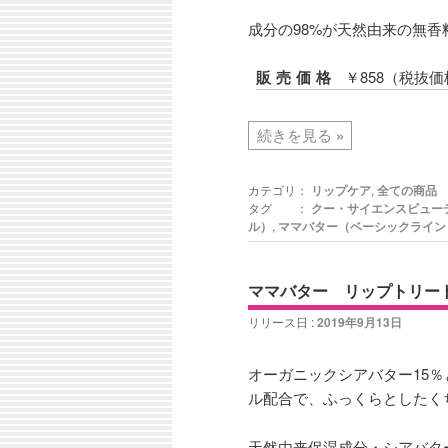
成分の98%が天然由来の無香
販売価格
￥858（税抜価
続きを見る
»
カテゴリ：
リップケア
,
全ての商品
タグ ：
クー・サイエンスビュー
ル）
,
ママバター（ベーシックライン
ママバター リップトリー
リリース日 :
2019年9月13日
オーガニックシアバター15
ル配合で、ふっくらとしたく
天然由来保湿成分・シアバタ