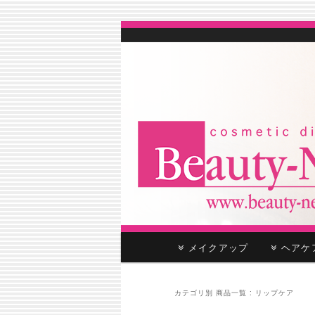
cosmetic distributor
Beauty-Net
メ
メイクアップ
ヘア
メ
サ
イ
ン
イ
ブ
メ
カテゴリ別 商品一覧 :
リップケア
ニ