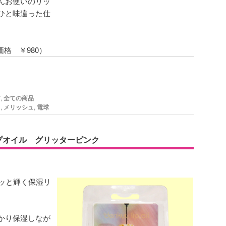
んお使いのリッ
ひと味違った仕
価格 ￥980）
ア
,
全ての商品
ラ
,
メリッシュ
,
電球
ップオイル グリッターピンク
ラッと輝く保湿リ
かり保湿しなが