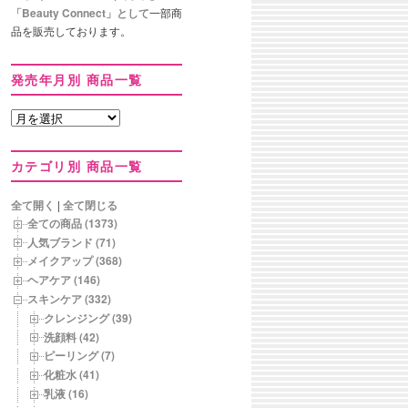
「Beauty Connect」として
一部商
品を販売しております。
発売年月別 商品一覧
発
売
年
カテゴリ別 商品一覧
月
別
商
全て開く
|
全て閉じる
品
全ての商品 (1373)
一
人気ブランド (71)
覧
メイクアップ (368)
ヘアケア (146)
スキンケア (332)
クレンジング (39)
洗顔料 (42)
ピーリング (7)
化粧水 (41)
乳液 (16)