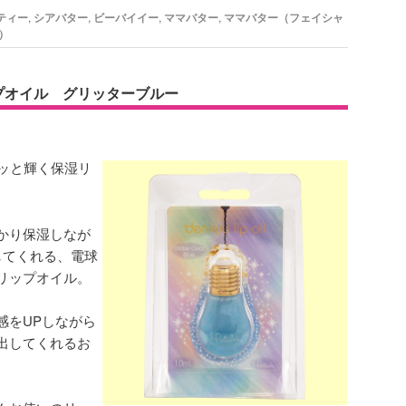
ティー
,
シアバター
,
ビーバイイー
,
ママバター
,
ママバター（フェイシャ
）
ップオイル グリッターブルー
ラッと輝く保湿リ
かり保湿しなが
してくれる、電球
リップオイル。
感をUPしながら
出してくれるお