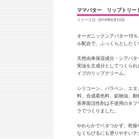
ン
コ
ュ
ママバター リップトリー
ー
コ
ン
リリース日 :
2019年9月13日
ン
テ
オーガニックシアバター15
ル配合で、ふっくらとしたく
テ
ン
天然由来保湿成分・シアバタ
ン
ツ
実油を主成分としてつくられ
イプのリップクリーム。
ツ
へ
シリコーン、パラベン、エタ
へ
移
料、合成着色料、鉱物油、動
系界面活性剤は不使用の８フ
移
動
ラでつくりました。
動
やわらかでベタつかず、乾燥
なくちびるにも塗りやすいテ