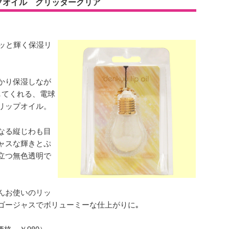
ップオイル グリッタークリア
ラッと輝く保湿リ
かり保湿しなが
してくれる、電球
リップオイル。
なる縦じわも目
ャスな輝きとぷ
立つ無色透明で
んお使いのリッ
ゴージャスでボリューミーな仕上がりに｡
価格 ￥980）