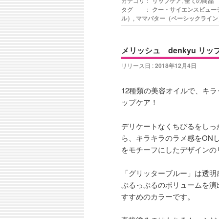
カテゴリ：
リップケア
,
全ての商品
タグ ：
クー・サイエンスビュー
ル）
,
ママバター（ベーシックライン
メリッシュ denkyu リ
リリース日 :
2018年12月4日
12種類の美容オイルで、キ
ップケア！
デリケートなくちびるをしっ
ら、キラキラのラメ感をON
をモチーフにしたデザインの
「グリッターブルー」は透明
ぷるっぷるのボリュームを演
すすめのカラーです。