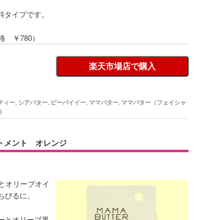
料タイプです。
格 ￥780）
楽天市場店で購入
ティー
,
シアバター
,
ビーバイイー
,
ママバター
,
ママバター（フェイシャ
）
トメント オレンジ
％とオリーブオイ
ちびるに。
ーとオリーブ果