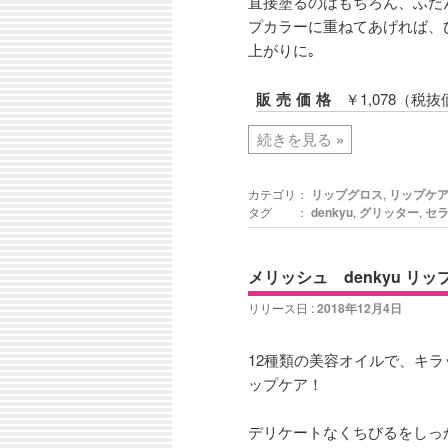
直接塗るのはもちろん、ふだ
プカラーに重ねてあげれば、
上がりに｡
販売価格
￥1,078（税抜
続きを見る
»
カテゴリ：
リップグロス
,
リップケ
タグ ：
denkyu
,
グリッター
,
セ
メリッシュ denkyu リ
リリース日 :
2018年12月4日
12種類の美容オイルで、キ
ップケア！
デリケートなくちびるをしっ