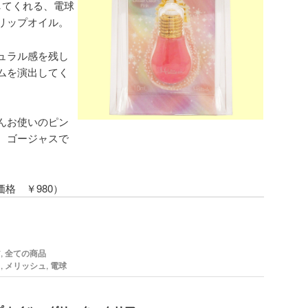
してくれる、電球
リップオイル。
ュラル感を残し
ムを演出してく
んお使いのピン
、ゴージャスで
価格 ￥980）
ア
,
全ての商品
ラ
,
メリッシュ
,
電球