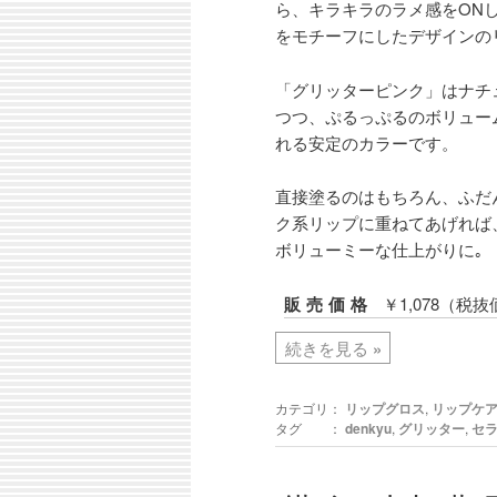
ら、キラキラのラメ感をON
をモチーフにしたデザインの
「グリッターピンク」はナチ
つつ、ぷるっぷるのボリュー
れる安定のカラーです。
直接塗るのはもちろん、ふだ
ク系リップに重ねてあげれば
ボリューミーな仕上がりに｡
販売価格
￥1,078（税抜
続きを見る
»
カテゴリ：
リップグロス
,
リップケ
タグ ：
denkyu
,
グリッター
,
セ