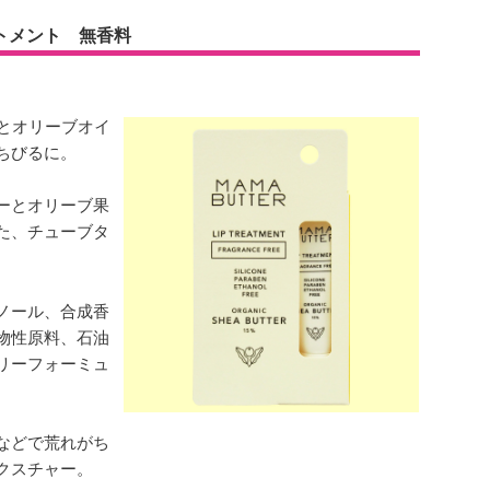
トメント 無香料
％とオリーブオイ
ちびるに。
ーとオリーブ果
た、チューブタ
ノール、合成香
物性原料、石油
リーフォーミュ
などで荒れがち
クスチャー。