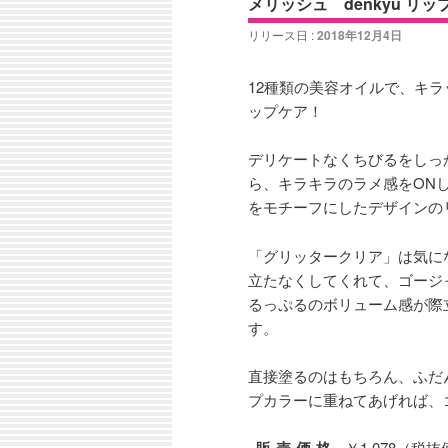
メリッシュ denkyu リ
リリース日 :
2018年12月4日
12種類の美容オイルで、キ
ップケア！
デリケートなくちびるをしっ
ら、キラキラのラメ感をON
をモチーフにしたデザインの
「グリッタークリア」は気に
立たなくしてくれて、ゴージ
るっぷるのボリューム感が際
す。
直接塗るのはもちろん、ふだ
プカラーに重ねてあげれば、
￥1,078（税抜