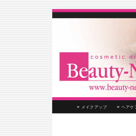
cosmetic distributor
Beauty-Net
メ
メイクアップ
ヘア
メ
サ
イ
ン
イ
ブ
画
メ
像
ニ