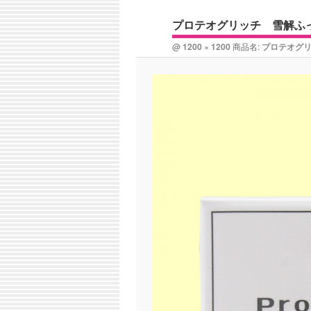
ン
コ
ナ
ュ
プロテオグリッチ 雪解ふ
ビ
ー
コ
ン
ゲ
@
1200 × 1200
商品名:
プロテオグ
ー
ン
テ
シ
ョ
テ
ン
ン
ン
ツ
ツ
へ
へ
移
移
動
動