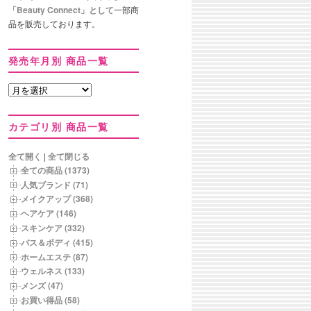
「Beauty Connect」として
一部商
品を販売しております。
発売年月別 商品一覧
発
売
年
カテゴリ別 商品一覧
月
別
商
全て開く
|
全て閉じる
品
全ての商品 (1373)
一
人気ブランド (71)
覧
メイクアップ (368)
ヘアケア (146)
スキンケア (332)
バス＆ボディ (415)
ホームエステ (87)
ウェルネス (133)
メンズ (47)
お買い得品 (58)