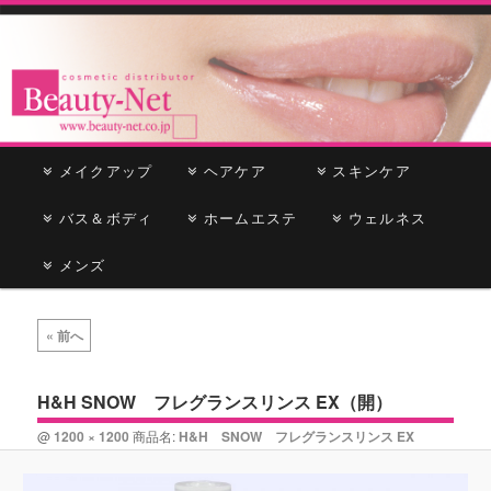
cosmetic distributor
Beauty-Net
メ
メイクアップ
メ
サ
ヘアケア
スキンケア
イ
ン
バス＆ボディ
イ
ブ
ホームエステ
ウェルネス
メ
ニ
メンズ
ン
コ
ュ
ー
コ
ン
画
« 前へ
像
ン
テ
ナ
ビ
H&H SNOW フレグランスリンス EX（開）
テ
ン
ゲ
@
1200 × 1200
商品名:
H&H SNOW フレグランスリンス EX
ー
ン
ツ
シ