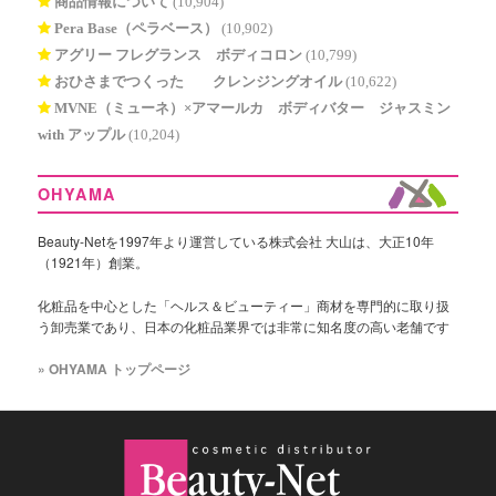
商品情報について
(10,904)
Pera Base（ペラベース）
(10,902)
アグリー フレグランス ボディコロン
(10,799)
おひさまでつくった® クレンジングオイル
(10,622)
MVNE（ミューネ）×アマールカ ボディバター ジャスミン
with アップル
(10,204)
OHYAMA
Beauty-Netを1997年より運営している株式会社 大山は、大正10年
（1921年）創業。
化粧品を中心とした「ヘルス＆ビューティー」商材を専門的に取り扱
う卸売業であり、日本の化粧品業界では非常に知名度の高い老舗です
» OHYAMA トップページ