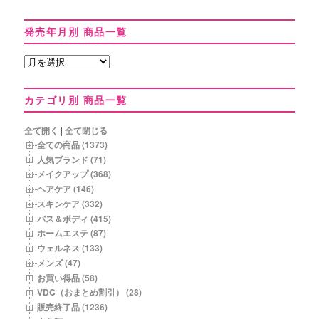
発売年月別 商品一覧
発
売
年
カテゴリ別 商品一覧
月
別
商
全て開く
|
全て閉じる
品
全ての商品 (1373)
一
人気ブランド (71)
覧
メイクアップ (368)
ヘアケア (146)
スキンケア (332)
バス＆ボディ (415)
ホームエステ (87)
ウェルネス (133)
メンズ (47)
お買い得品 (58)
VDC（おまとめ割引） (28)
販売終了品 (1236)