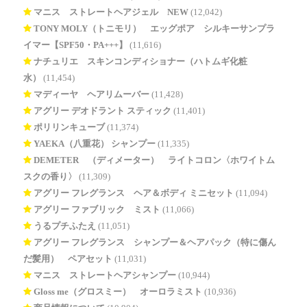
マニス ストレートヘアジェル NEW
(12,042)
TONY MOLY（トニモリ） エッグポア シルキーサンプラ
イマー【SPF50・PA+++】
(11,616)
ナチュリエ スキンコンディショナー（ハトムギ化粧
水）
(11,454)
マディーヤ ヘアリムーバー
(11,428)
アグリー デオドラント スティック
(11,401)
ポリリンキューブ
(11,374)
YAEKA（八重花） シャンプー
(11,335)
DEMETER®（ディメーター） ライトコロン〈ホワイトム
スクの香り〉
(11,309)
アグリー フレグランス ヘア＆ボディ ミニセット
(11,094)
アグリー ファブリック ミスト
(11,066)
うるプチふたえ
(11,051)
アグリー フレグランス シャンプー＆ヘアパック（特に傷ん
だ髪用） ペアセット
(11,031)
マニス ストレートヘアシャンプー
(10,944)
Gloss me（グロスミー） オーロラミスト
(10,936)