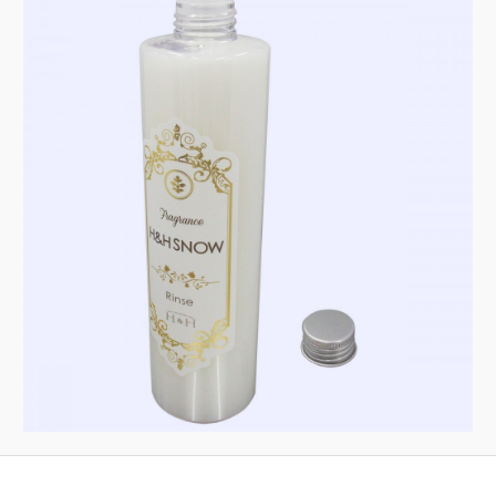
ョ
ツ
へ
ン
へ
移
移
動
動