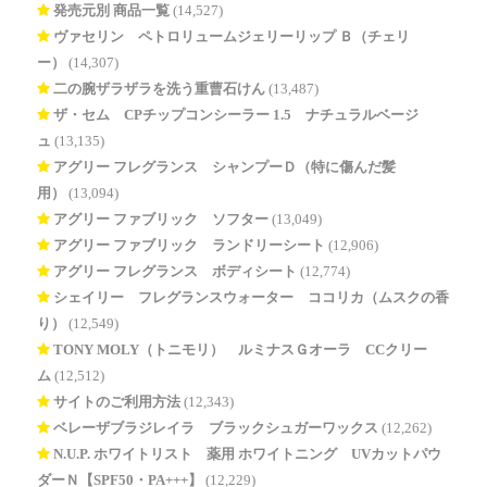
発売元別 商品一覧
(14,527)
ヴァセリン ペトロリュームジェリーリップ Ｂ（チェリ
ー）
(14,307)
二の腕ザラザラを洗う重曹石けん
(13,487)
ザ・セム CPチップコンシーラー 1.5 ナチュラルベージ
ュ
(13,135)
アグリー フレグランス シャンプーＤ（特に傷んだ髪
用）
(13,094)
アグリー ファブリック ソフター
(13,049)
アグリー ファブリック ランドリーシート
(12,906)
アグリー フレグランス ボディシート
(12,774)
シェイリー フレグランスウォーター ココリカ（ムスクの香
り）
(12,549)
TONY MOLY（トニモリ） ルミナスＧオーラ CCクリー
ム
(12,512)
サイトのご利用方法
(12,343)
ベレーザブラジレイラ ブラックシュガーワックス
(12,262)
N.U.P. ホワイトリスト 薬用 ホワイトニング UVカットパウ
ダーＮ【SPF50・PA+++】
(12,229)