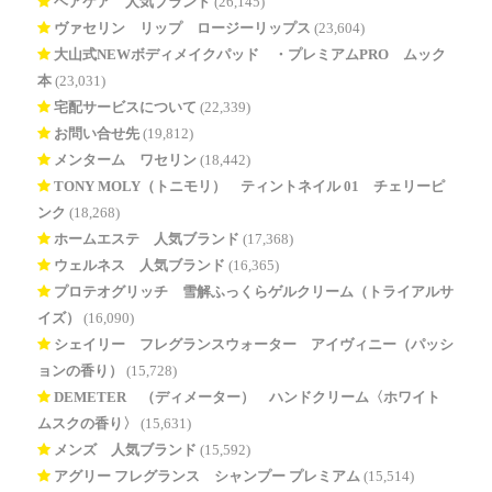
ヘアケア 人気ブランド
(26,145)
ヴァセリン リップ ロージーリップス
(23,604)
大山式NEWボディメイクパッド®・プレミアムPRO ムック
本
(23,031)
宅配サービスについて
(22,339)
お問い合せ先
(19,812)
メンターム ワセリン
(18,442)
TONY MOLY（トニモリ） ティントネイル 01 チェリーピ
ンク
(18,268)
ホームエステ 人気ブランド
(17,368)
ウェルネス 人気ブランド
(16,365)
プロテオグリッチ 雪解ふっくらゲルクリーム（トライアルサ
イズ）
(16,090)
シェイリー フレグランスウォーター アイヴィニー（パッシ
ョンの香り）
(15,728)
DEMETER®（ディメーター） ハンドクリーム〈ホワイト
ムスクの香り〉
(15,631)
メンズ 人気ブランド
(15,592)
アグリー フレグランス シャンプー プレミアム
(15,514)