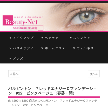
cosmetic distributor
Beauty-Net
メ
メイクアップ
メ
サ
ヘアケア
スキンケア
イ
ン
バス＆ボディ
イ
ブ
ホームエステ
ウェルネス
メ
ニ
メンズ
ン
コ
ュ
ー
コ
ン
画
« 前へ
次へ »
像
ン
テ
ナ
ビ
パルガントン ７レッドエナジーＣファンデーショ
テ
ン
ン #22 ピンクベージュ（容器・開）
ゲ
ー
ン
ツ
@
1200 × 1200
商品名:
パルガントン ７レッドエナジーＣファンデ
シ
ーション #22 ピンクベージュ