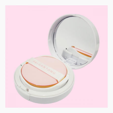
ョ
ツ
へ
ン
へ
移
移
動
動