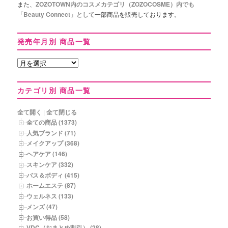
また、
ZOZOTOWN内のコスメカテゴリ（ZOZOCOSME）内でも
「Beauty Connect」として
一部商品を販売しております。
発売年月別 商品一覧
発
売
年
カテゴリ別 商品一覧
月
別
商
全て開く
|
全て閉じる
品
全ての商品 (1373)
一
人気ブランド (71)
覧
メイクアップ (368)
ヘアケア (146)
スキンケア (332)
バス＆ボディ (415)
ホームエステ (87)
ウェルネス (133)
メンズ (47)
お買い得品 (58)
VDC（おまとめ割引） (28)