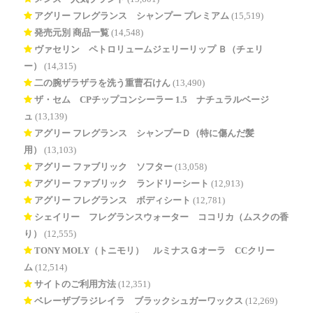
アグリー フレグランス シャンプー プレミアム
(15,519)
発売元別 商品一覧
(14,548)
ヴァセリン ペトロリュームジェリーリップ Ｂ（チェリ
ー）
(14,315)
二の腕ザラザラを洗う重曹石けん
(13,490)
ザ・セム CPチップコンシーラー 1.5 ナチュラルベージ
ュ
(13,139)
アグリー フレグランス シャンプーＤ（特に傷んだ髪
用）
(13,103)
アグリー ファブリック ソフター
(13,058)
アグリー ファブリック ランドリーシート
(12,913)
アグリー フレグランス ボディシート
(12,781)
シェイリー フレグランスウォーター ココリカ（ムスクの香
り）
(12,555)
TONY MOLY（トニモリ） ルミナスＧオーラ CCクリー
ム
(12,514)
サイトのご利用方法
(12,351)
ベレーザブラジレイラ ブラックシュガーワックス
(12,269)