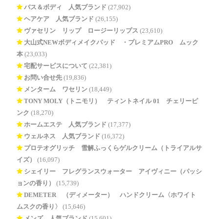
バス＆ボディ 人気ブランド
(27,902)
ヘアケア 人気ブランド
(26,155)
ヴァセリン リップ ロージーリップス
(23,610)
大山式NEWボディメイクパッド®・プレミアムPRO ムック
本
(23,033)
宅配サービスについて
(22,381)
お問い合せ先
(19,836)
メンターム ワセリン
(18,449)
TONY MOLY（トニモリ） ティントネイル 01 チェリーピ
ンク
(18,270)
ホームエステ 人気ブランド
(17,377)
ウェルネス 人気ブランド
(16,372)
プロテオグリッチ 雪解ふっくらゲルクリーム（トライアルサ
イズ）
(16,097)
シェイリー フレグランスウォーター アイヴィニー（パッシ
ョンの香り）
(15,739)
DEMETER®（ディメーター） ハンドクリーム〈ホワイト
ムスクの香り〉
(15,646)
メンズ 人気ブランド
(15,601)