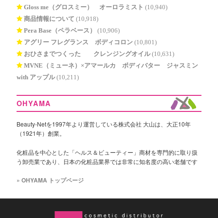
Gloss me（グロスミー） オーロラミスト
(10,940)
商品情報について
(10,918)
Pera Base（ペラベース）
(10,906)
アグリー フレグランス ボディコロン
(10,801)
おひさまでつくった® クレンジングオイル
(10,631)
MVNE（ミューネ）×アマールカ ボディバター ジャスミン
with アップル
(10,211)
OHYAMA
Beauty-Netを1997年より運営している株式会社 大山は、大正10年
（1921年）創業。
化粧品を中心とした「ヘルス＆ビューティー」商材を専門的に取り扱
う卸売業であり、日本の化粧品業界では非常に知名度の高い老舗です
» OHYAMA トップページ