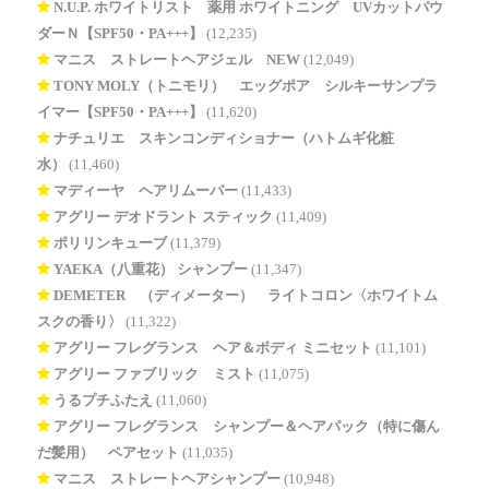
N.U.P. ホワイトリスト 薬用 ホワイトニング UVカットパウ
ダーＮ【SPF50・PA+++】
(12,235)
マニス ストレートヘアジェル NEW
(12,049)
TONY MOLY（トニモリ） エッグポア シルキーサンプラ
イマー【SPF50・PA+++】
(11,620)
ナチュリエ スキンコンディショナー（ハトムギ化粧
水）
(11,460)
マディーヤ ヘアリムーバー
(11,433)
アグリー デオドラント スティック
(11,409)
ポリリンキューブ
(11,379)
YAEKA（八重花） シャンプー
(11,347)
DEMETER®（ディメーター） ライトコロン〈ホワイトム
スクの香り〉
(11,322)
アグリー フレグランス ヘア＆ボディ ミニセット
(11,101)
アグリー ファブリック ミスト
(11,075)
うるプチふたえ
(11,060)
アグリー フレグランス シャンプー＆ヘアパック（特に傷ん
だ髪用） ペアセット
(11,035)
マニス ストレートヘアシャンプー
(10,948)