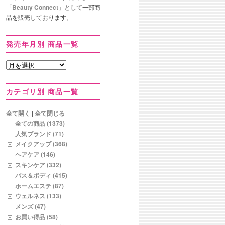
「Beauty Connect」として
一部商
品を販売しております。
発売年月別 商品一覧
発
売
年
カテゴリ別 商品一覧
月
別
商
全て開く
|
全て閉じる
品
全ての商品 (1373)
一
人気ブランド (71)
覧
メイクアップ (368)
ヘアケア (146)
スキンケア (332)
バス＆ボディ (415)
ホームエステ (87)
ウェルネス (133)
メンズ (47)
お買い得品 (58)