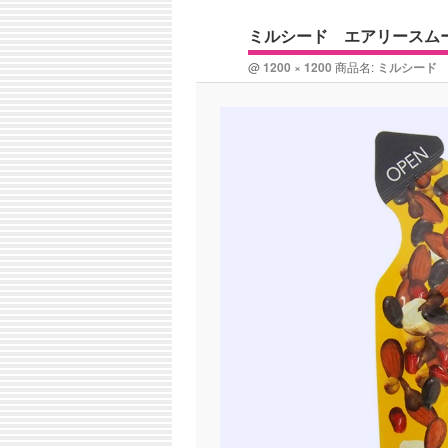
ン
コ
ナ
ュ
ミルシード エアリースム
ビ
ー
コ
ン
ゲ
@
1200 × 1200
商品名:
ミルシード
ー
ン
テ
シ
ョ
テ
ン
ン
ン
ツ
ツ
へ
へ
移
移
動
動