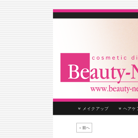
cosmetic distributor
Beauty-Net
メ
メイクアップ
ヘア
メ
サ
イ
ン
イ
ブ
画
メ
« 前へ
像
ニ