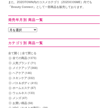
また、
ZOZOTOWN内のコスメカテゴリ（ZOZOCOSME）内でも
「Beauty Connect」として
一部商品を販売しております。
発売年月別 商品一覧
発
売
年
カテゴリ別 商品一覧
月
別
商
全て開く
|
全て閉じる
品
全ての商品 (1373)
一
人気ブランド (71)
覧
メイクアップ (368)
ヘアケア (146)
スキンケア (332)
バス＆ボディ (415)
ホームエステ (87)
ウェルネス (133)
メンズ (47)
お買い得品 (58)
VDC（おまとめ割引） (28)