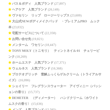
バス＆ボディ 人気ブランド
(27,897)
ヘアケア 人気ブランド
(26,149)
ヴァセリン リップ ロージーリップス
(23,609)
大山式NEWボディメイクパッド®・プレミアムPRO ムック
本
(23,032)
宅配サービスについて
(22,358)
お問い合せ先
(19,821)
メンターム ワセリン
(18,447)
TONY MOLY（トニモリ） ティントネイル 01 チェリーピ
ンク
(18,269)
ホームエステ 人気ブランド
(17,371)
ウェルネス 人気ブランド
(16,368)
プロテオグリッチ 雪解ふっくらゲルクリーム（トライアルサ
イズ）
(16,096)
シェイリー フレグランスウォーター アイヴィニー（パッシ
ョンの香り）
(15,737)
DEMETER®（ディメーター） ハンドクリーム〈ホワイト
ムスクの香り〉
(15,636)
メンズ 人気ブランド
(15,595)