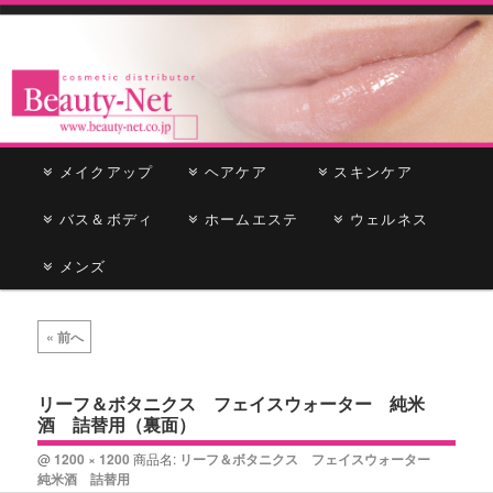
cosmetic distributor
Beauty-Net
メ
メイクアップ
メ
サ
ヘアケア
スキンケア
イ
ン
バス＆ボディ
イ
ブ
ホームエステ
ウェルネス
メ
ニ
メンズ
ン
コ
ュ
ー
コ
ン
画
« 前へ
像
ン
テ
ナ
ビ
リーフ＆ボタニクス フェイスウォーター 純米
テ
ン
酒 詰替用（裏面）
ゲ
ー
ン
ツ
@
1200 × 1200
商品名:
リーフ＆ボタニクス フェイスウォーター
シ
純米酒 詰替用