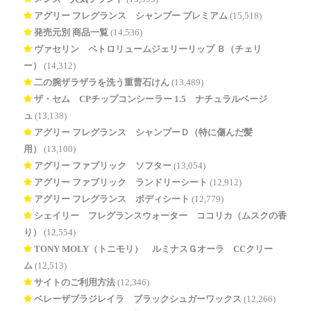
アグリー フレグランス シャンプー プレミアム
(15,518)
発売元別 商品一覧
(14,536)
ヴァセリン ペトロリュームジェリーリップ Ｂ（チェリ
ー）
(14,312)
二の腕ザラザラを洗う重曹石けん
(13,489)
ザ・セム CPチップコンシーラー 1.5 ナチュラルベージ
ュ
(13,138)
アグリー フレグランス シャンプーＤ（特に傷んだ髪
用）
(13,100)
アグリー ファブリック ソフター
(13,054)
アグリー ファブリック ランドリーシート
(12,912)
アグリー フレグランス ボディシート
(12,779)
シェイリー フレグランスウォーター ココリカ（ムスクの香
り）
(12,554)
TONY MOLY（トニモリ） ルミナスＧオーラ CCクリー
ム
(12,513)
サイトのご利用方法
(12,346)
ベレーザブラジレイラ ブラックシュガーワックス
(12,266)