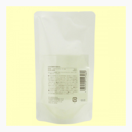
ョ
ツ
へ
ン
へ
移
移
動
動