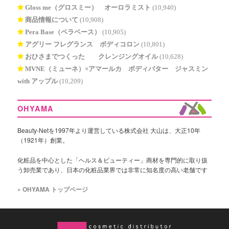
Gloss me（グロスミー） オーロラミスト
(10,940)
商品情報について
(10,908)
Pera Base（ペラベース）
(10,905)
アグリー フレグランス ボディコロン
(10,801)
おひさまでつくった® クレンジングオイル
(10,628)
MVNE（ミューネ）×アマールカ ボディバター ジャスミン
with アップル
(10,209)
OHYAMA
Beauty-Netを1997年より運営している株式会社 大山は、大正10年
（1921年）創業。
化粧品を中心とした「ヘルス＆ビューティー」商材を専門的に取り扱
う卸売業であり、日本の化粧品業界では非常に知名度の高い老舗です
» OHYAMA トップページ