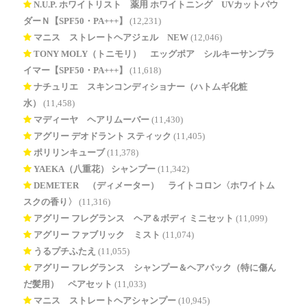
N.U.P. ホワイトリスト 薬用 ホワイトニング UVカットパウ
ダーＮ【SPF50・PA+++】
(12,231)
マニス ストレートヘアジェル NEW
(12,046)
TONY MOLY（トニモリ） エッグポア シルキーサンプラ
イマー【SPF50・PA+++】
(11,618)
ナチュリエ スキンコンディショナー（ハトムギ化粧
水）
(11,458)
マディーヤ ヘアリムーバー
(11,430)
アグリー デオドラント スティック
(11,405)
ポリリンキューブ
(11,378)
YAEKA（八重花） シャンプー
(11,342)
DEMETER®（ディメーター） ライトコロン〈ホワイトム
スクの香り〉
(11,316)
アグリー フレグランス ヘア＆ボディ ミニセット
(11,099)
アグリー ファブリック ミスト
(11,074)
うるプチふたえ
(11,055)
アグリー フレグランス シャンプー＆ヘアパック（特に傷ん
だ髪用） ペアセット
(11,033)
マニス ストレートヘアシャンプー
(10,945)