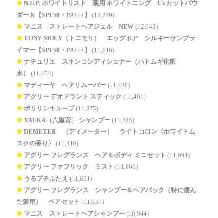
N.U.P. ホワイトリスト 薬用 ホワイトニング UVカットパウ
ダーＮ【SPF50・PA+++】
(12,229)
マニス ストレートヘアジェル NEW
(12,043)
TONY MOLY（トニモリ） エッグポア シルキーサンプラ
イマー【SPF50・PA+++】
(11,616)
ナチュリエ スキンコンディショナー（ハトムギ化粧
水）
(11,454)
マディーヤ ヘアリムーバー
(11,428)
アグリー デオドラント スティック
(11,401)
ポリリンキューブ
(11,375)
YAEKA（八重花） シャンプー
(11,335)
DEMETER®（ディメーター） ライトコロン〈ホワイトム
スクの香り〉
(11,310)
アグリー フレグランス ヘア＆ボディ ミニセット
(11,094)
アグリー ファブリック ミスト
(11,066)
うるプチふたえ
(11,051)
アグリー フレグランス シャンプー＆ヘアパック（特に傷ん
だ髪用） ペアセット
(11,031)
マニス ストレートヘアシャンプー
(10,944)