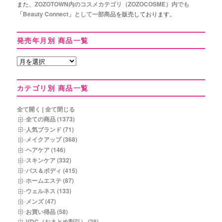
また、
ZOZOTOWN内のコスメカテゴリ（ZOZOCOSME）内でも
「Beauty Connect」として
一部商品を販売しております。
発売年月別 商品一覧
発
売
年
カテゴリ別 商品一覧
月
別
商
全て開く
|
全て閉じる
品
全ての商品 (1373)
一
人気ブランド (71)
覧
メイクアップ (368)
ヘアケア (146)
スキンケア (332)
バス＆ボディ (415)
ホームエステ (87)
ウェルネス (133)
メンズ (47)
お買い得品 (58)
VDC（おまとめ割引） (28)