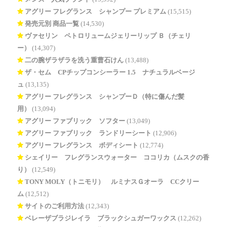
アグリー フレグランス シャンプー プレミアム
(15,515)
発売元別 商品一覧
(14,530)
ヴァセリン ペトロリュームジェリーリップ Ｂ（チェリ
ー）
(14,307)
二の腕ザラザラを洗う重曹石けん
(13,488)
ザ・セム CPチップコンシーラー 1.5 ナチュラルベージ
ュ
(13,135)
アグリー フレグランス シャンプーＤ（特に傷んだ髪
用）
(13,094)
アグリー ファブリック ソフター
(13,049)
アグリー ファブリック ランドリーシート
(12,906)
アグリー フレグランス ボディシート
(12,774)
シェイリー フレグランスウォーター ココリカ（ムスクの香
り）
(12,549)
TONY MOLY（トニモリ） ルミナスＧオーラ CCクリー
ム
(12,512)
サイトのご利用方法
(12,343)
ベレーザブラジレイラ ブラックシュガーワックス
(12,262)