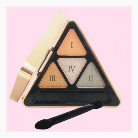
ョ
ツ
へ
ン
へ
移
移
動
動