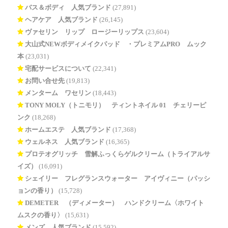
バス＆ボディ 人気ブランド
(27,891)
ヘアケア 人気ブランド
(26,145)
ヴァセリン リップ ロージーリップス
(23,604)
大山式NEWボディメイクパッド®・プレミアムPRO ムック
本
(23,031)
宅配サービスについて
(22,341)
お問い合せ先
(19,813)
メンターム ワセリン
(18,443)
TONY MOLY（トニモリ） ティントネイル 01 チェリーピ
ンク
(18,268)
ホームエステ 人気ブランド
(17,368)
ウェルネス 人気ブランド
(16,365)
プロテオグリッチ 雪解ふっくらゲルクリーム（トライアルサ
イズ）
(16,091)
シェイリー フレグランスウォーター アイヴィニー（パッシ
ョンの香り）
(15,728)
DEMETER®（ディメーター） ハンドクリーム〈ホワイト
ムスクの香り〉
(15,631)
メンズ 人気ブランド
(15,592)