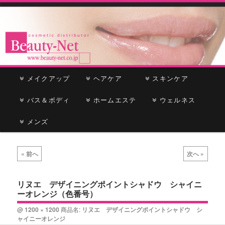
cosmetic distributor
Beauty-Net
メ
メイクアップ
メ
サ
ヘアケア
スキンケア
イ
ン
バス＆ボディ
イ
ブ
ホームエステ
ウェルネス
メ
ニ
メンズ
ン
コ
ュ
ー
コ
ン
画
« 前へ
次へ »
像
ン
テ
ナ
ビ
リヌエ デザイニングポイントシャドウ シャイニ
テ
ン
ーオレンジ（色番号）
ゲ
ー
ン
ツ
@
1200 × 1200
商品名:
リヌエ デザイニングポイントシャドウ シ
シ
ャイニーオレンジ