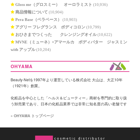
Gloss me（グロスミー） オーロラミスト
(10,936)
商品情報について
(10,904)
Pera Base（ペラベース）
(10,903)
アグリー フレグランス ボディコロン
(10,799)
おひさまでつくった® クレンジングオイル
(10,622)
MVNE（ミューネ）×アマールカ ボディバター ジャスミン
with アップル
(10,204)
OHYAMA
Beauty-Netを1997年より運営している株式会社 大山は、大正10年
（1921年）創業。
化粧品を中心とした「ヘルス＆ビューティー」商材を専門的に取り扱
う卸売業であり、日本の化粧品業界では非常に知名度の高い老舗です
» OHYAMA トップページ