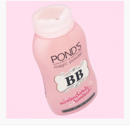
ョ
ツ
へ
ン
へ
移
移
動
動