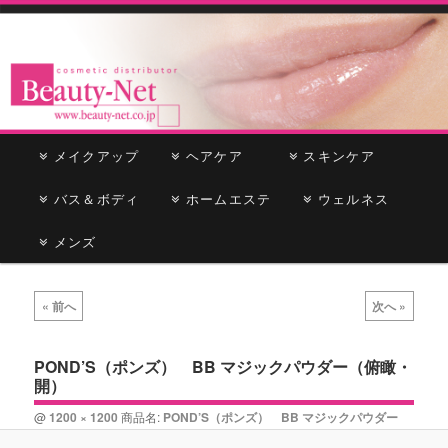
cosmetic distributor
Beauty-Net
メ
メイクアップ
メ
サ
ヘアケア
スキンケア
イ
ン
バス＆ボディ
イ
ブ
ホームエステ
ウェルネス
メ
ニ
メンズ
ン
コ
ュ
ー
コ
ン
画
« 前へ
次へ »
像
ン
テ
ナ
ビ
POND’S（ポンズ） BB マジックパウダー（俯瞰・
テ
ン
開）
ゲ
ー
ン
ツ
@
1200 × 1200
商品名:
POND’S（ポンズ） BB マジックパウダー
シ