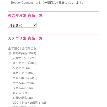
「Beauty Connect」として
一部商品を販売しております。
発売年月別 商品一覧
発
売
年
カテゴリ別 商品一覧
月
別
商
全て開く
|
全て閉じる
品
全ての商品 (1373)
一
人気ブランド (71)
覧
メイクアップ (368)
ヘアケア (146)
スキンケア (332)
バス＆ボディ (415)
ホームエステ (87)
ウェルネス (133)
メンズ (47)
お買い得品 (58)
VDC（おまとめ割引） (28)