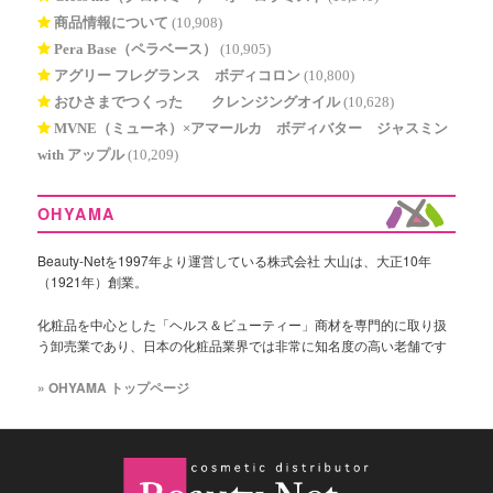
商品情報について
(10,908)
Pera Base（ペラベース）
(10,905)
アグリー フレグランス ボディコロン
(10,800)
おひさまでつくった® クレンジングオイル
(10,628)
MVNE（ミューネ）×アマールカ ボディバター ジャスミン
with アップル
(10,209)
OHYAMA
Beauty-Netを1997年より運営している株式会社 大山は、大正10年
（1921年）創業。
化粧品を中心とした「ヘルス＆ビューティー」商材を専門的に取り扱
う卸売業であり、日本の化粧品業界では非常に知名度の高い老舗です
» OHYAMA トップページ