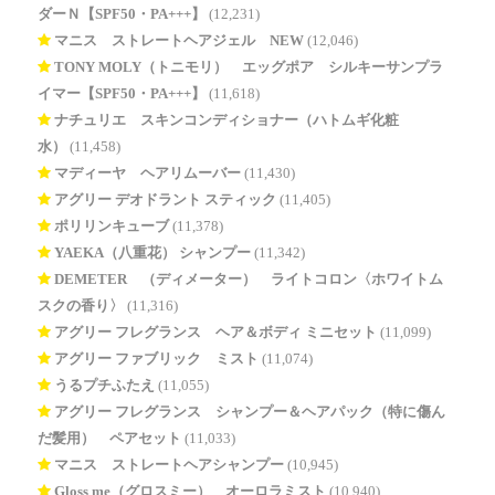
ダーＮ【SPF50・PA+++】
(12,231)
マニス ストレートヘアジェル NEW
(12,046)
TONY MOLY（トニモリ） エッグポア シルキーサンプラ
イマー【SPF50・PA+++】
(11,618)
ナチュリエ スキンコンディショナー（ハトムギ化粧
水）
(11,458)
マディーヤ ヘアリムーバー
(11,430)
アグリー デオドラント スティック
(11,405)
ポリリンキューブ
(11,378)
YAEKA（八重花） シャンプー
(11,342)
DEMETER®（ディメーター） ライトコロン〈ホワイトム
スクの香り〉
(11,316)
アグリー フレグランス ヘア＆ボディ ミニセット
(11,099)
アグリー ファブリック ミスト
(11,074)
うるプチふたえ
(11,055)
アグリー フレグランス シャンプー＆ヘアパック（特に傷ん
だ髪用） ペアセット
(11,033)
マニス ストレートヘアシャンプー
(10,945)
Gloss me（グロスミー） オーロラミスト
(10,940)