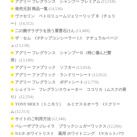
アグリー フレグランス シャンプー プレミアム
(15,518)
発売元別 商品一覧
(14,536)
ヴァセリン ペトロリュームジェリーリップ Ｂ（チェリ
ー）
(14,312)
二の腕ザラザラを洗う重曹石けん
(13,489)
ザ・セム CPチップコンシーラー 1.5 ナチュラルベージ
ュ
(13,138)
アグリー フレグランス シャンプーＤ（特に傷んだ髪
用）
(13,100)
アグリー ファブリック ソフター
(13,054)
アグリー ファブリック ランドリーシート
(12,912)
アグリー フレグランス ボディシート
(12,779)
シェイリー フレグランスウォーター ココリカ（ムスクの香
り）
(12,554)
TONY MOLY（トニモリ） ルミナスＧオーラ CCクリー
ム
(12,513)
サイトのご利用方法
(12,346)
ベレーザブラジレイラ ブラックシュガーワックス
(12,266)
N.U.P. ホワイトリスト 薬用 ホワイトニング UVカットパウ