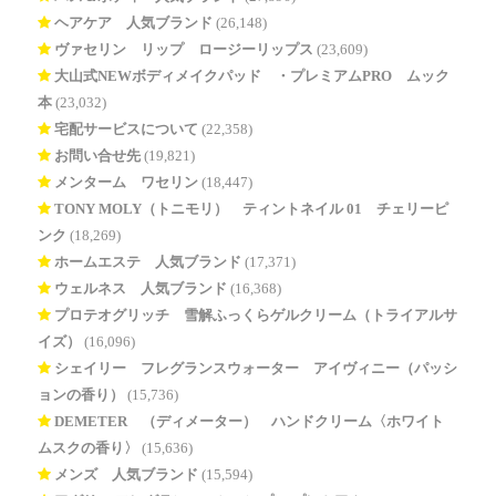
ヘアケア 人気ブランド
(26,148)
ヴァセリン リップ ロージーリップス
(23,609)
大山式NEWボディメイクパッド®・プレミアムPRO ムック
本
(23,032)
宅配サービスについて
(22,358)
お問い合せ先
(19,821)
メンターム ワセリン
(18,447)
TONY MOLY（トニモリ） ティントネイル 01 チェリーピ
ンク
(18,269)
ホームエステ 人気ブランド
(17,371)
ウェルネス 人気ブランド
(16,368)
プロテオグリッチ 雪解ふっくらゲルクリーム（トライアルサ
イズ）
(16,096)
シェイリー フレグランスウォーター アイヴィニー（パッシ
ョンの香り）
(15,736)
DEMETER®（ディメーター） ハンドクリーム〈ホワイト
ムスクの香り〉
(15,636)
メンズ 人気ブランド
(15,594)