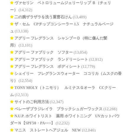
ヴァセリン ペトロリュームジェリーリップ Ｂ（チェリ
ー）
(14,312)
二の腕ザラザラを洗う重曹石けん
(13,489)
ザ・セム CPチップコンシーラー 1.5 ナチュラルベージ
ュ
(13,138)
アグリー フレグランス シャンプーＤ（特に傷んだ髪
用）
(13,101)
アグリー ファブリック ソフター
(13,054)
アグリー ファブリック ランドリーシート
(12,912)
アグリー フレグランス ボディシート
(12,779)
シェイリー フレグランスウォーター ココリカ（ムスクの香
り）
(12,554)
TONY MOLY（トニモリ） ルミナスＧオーラ CCクリー
ム
(12,513)
サイトのご利用方法
(12,347)
ベレーザブラジレイラ ブラックシュガーワックス
(12,266)
N.U.P. ホワイトリスト 薬用 ホワイトニング UVカットパウ
ダーＮ【SPF50・PA+++】
(12,232)
マニス ストレートヘアジェル NEW
(12,046)