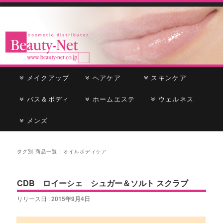
cosmetic distributor
Beauty-Net
メ
メイクアップ
メ
サ
ヘアケア
スキンケア
イ
ン
バス＆ボディ
イ
ブ
ホームエステ
ウェルネス
メ
ニ
メンズ
ン
コ
ュ
ー
コ
ン
タグ別 商品一覧 :
オイルボディケア
ン
テ
CDB ロイーシェ シュガー＆ソルト スクラブ
テ
ン
リリース日 :
2015年9月4日
ン
ツ