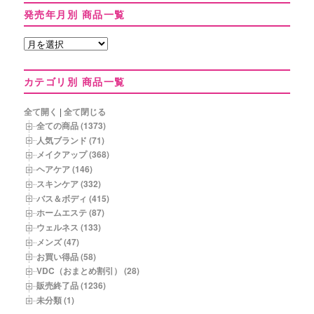
発売年月別 商品一覧
発
売
年
カテゴリ別 商品一覧
月
別
商
全て開く
|
全て閉じる
品
全ての商品 (1373)
一
人気ブランド (71)
覧
メイクアップ (368)
ヘアケア (146)
スキンケア (332)
バス＆ボディ (415)
ホームエステ (87)
ウェルネス (133)
メンズ (47)
お買い得品 (58)
VDC（おまとめ割引） (28)
販売終了品 (1236)
未分類 (1)