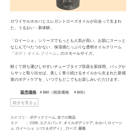
ロワイヤルホホバとエレガントローズオイルが出会って生まれ
た、うるおい・新体験。
「ロイーシェ」シリーズでもっとも人気が高い、お肌にスーッと
なじんでべたつかない、保湿感たっぷりな透明オイルクリーム
「
ボディ オイル クリーム
」のスモールサイズ。
軽くて持ち運びしやすいチューブタイプ容器を新採用。バッグか
らサッと取り出せば、美しく香り続けるオイルから生まれた新感
覚のボディケアを、いつでもどこでもお楽しみいただけます。
販売価格
￥880（税抜価格 ￥800）
続きを見る
»
カテゴリ：
ボディクリーム
,
全ての商品
タグ ：
CDB
,
エクスパンド
,
オイルボディケア
,
ホホバ
,
ロイーシ
ェ
,
ロイーシェ（バス＆ボディ）
,
ローズ
,
薔薇