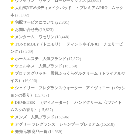
ヴァセリン リップ ロージーリップス
(23,609)
大山式NEWボディメイクパッド®・プレミアムPRO ムック
本
(23,032)
宅配サービスについて
(22,361)
お問い合せ先
(19,823)
メンターム ワセリン
(18,448)
TONY MOLY（トニモリ） ティントネイル 01 チェリーピ
ンク
(18,269)
ホームエステ 人気ブランド
(17,372)
ウェルネス 人気ブランド
(16,369)
プロテオグリッチ 雪解ふっくらゲルクリーム（トライアルサ
イズ）
(16,096)
シェイリー フレグランスウォーター アイヴィニー（パッシ
ョンの香り）
(15,737)
DEMETER®（ディメーター） ハンドクリーム〈ホワイト
ムスクの香り〉
(15,637)
メンズ 人気ブランド
(15,596)
アグリー フレグランス シャンプー プレミアム
(15,518)
発売元別 商品一覧
(14,539)