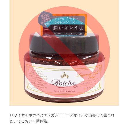
ツ
へ
へ
移
移
動
動
ロワイヤルホホバとエレガントローズオイルが出会って生まれ
た、うるおい・新体験。