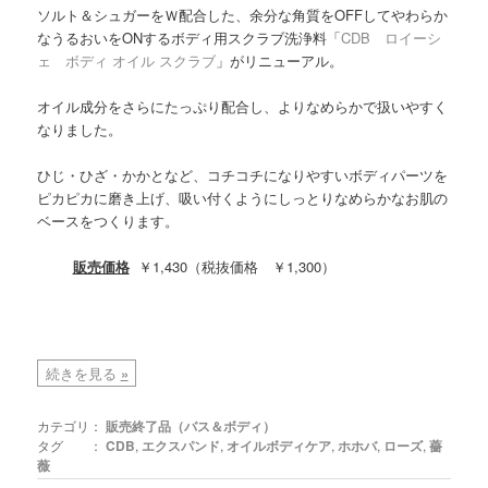
ソルト＆シュガーをＷ配合した、余分な角質をOFFしてやわらか
なうるおいをONするボディ用スクラブ洗浄料「
CDB ロイーシ
ェ ボディ オイル スクラブ
」がリニューアル。
オイル成分をさらにたっぷり配合し、よりなめらかで扱いやすく
なりました。
ひじ・ひざ・かかとなど、コチコチになりやすいボディパーツを
ピカピカに磨き上げ、吸い付くようにしっとりなめらかなお肌の
ベースをつくります。
販売価格
￥1,430（税抜価格 ￥1,300）
続きを見る
»
カテゴリ：
販売終了品（バス＆ボディ）
タグ ：
CDB
,
エクスパンド
,
オイルボディケア
,
ホホバ
,
ローズ
,
薔
薇