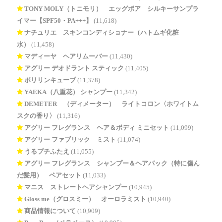
TONY MOLY（トニモリ） エッグポア シルキーサンプラ
イマー【SPF50・PA+++】
(11,618)
ナチュリエ スキンコンディショナー（ハトムギ化粧
水）
(11,458)
マディーヤ ヘアリムーバー
(11,430)
アグリー デオドラント スティック
(11,405)
ポリリンキューブ
(11,378)
YAEKA（八重花） シャンプー
(11,342)
DEMETER®（ディメーター） ライトコロン〈ホワイトム
スクの香り〉
(11,316)
アグリー フレグランス ヘア＆ボディ ミニセット
(11,099)
アグリー ファブリック ミスト
(11,074)
うるプチふたえ
(11,055)
アグリー フレグランス シャンプー＆ヘアパック（特に傷ん
だ髪用） ペアセット
(11,033)
マニス ストレートヘアシャンプー
(10,945)
Gloss me（グロスミー） オーロラミスト
(10,940)
商品情報について
(10,909)