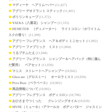
マディーヤ ヘアリムーバー
(11,427)
アグリー デオドラント スティック
(11,401)
ポリリンキューブ
(11,372)
YAEKA（八重花） シャンプー
(11,335)
DEMETER®（ディメーター） ライトコロン〈ホワイトム
スクの香り〉
(11,309)
アグリー フレグランス ヘア＆ボディ ミニセット
(11,092)
アグリー ファブリック ミスト
(11,064)
うるプチふたえ
(11,048)
アグリー フレグランス シャンプー＆ヘアパック（特に傷ん
だ髪用） ペアセット
(11,030)
マニス ストレートヘアシャンプー
(10,942)
Gloss me（グロスミー） オーロラミスト
(10,936)
Pera Base（ペラベース）
(10,902)
商品情報について
(10,902)
アグリー フレグランス ボディコロン
(10,796)
おひさまでつくった® クレンジングオイル
(10,620)
MVNE（ミューネ）×アマールカ ボディバター ジャスミン