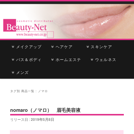
cosmetic distributor
Beauty-Net
メ
メイクアップ
メ
サ
ヘアケア
スキンケア
イ
ン
バス＆ボディ
イ
ブ
ホームエステ
ウェルネス
メ
ニ
メンズ
ン
コ
ュ
ー
コ
ン
タグ別 商品一覧 :
ノマロ
ン
テ
nomaro（ノマロ） 眉毛美容液
テ
ン
リリース日 :
2019年5月8日
ン
ツ