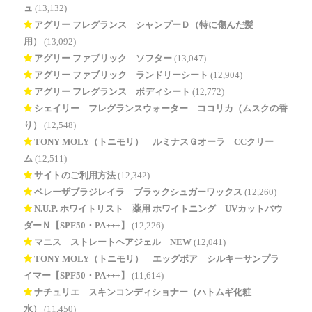
ュ
(13,132)
アグリー フレグランス シャンプーＤ（特に傷んだ髪
用）
(13,092)
アグリー ファブリック ソフター
(13,047)
アグリー ファブリック ランドリーシート
(12,904)
アグリー フレグランス ボディシート
(12,772)
シェイリー フレグランスウォーター ココリカ（ムスクの香
り）
(12,548)
TONY MOLY（トニモリ） ルミナスＧオーラ CCクリー
ム
(12,511)
サイトのご利用方法
(12,342)
ベレーザブラジレイラ ブラックシュガーワックス
(12,260)
N.U.P. ホワイトリスト 薬用 ホワイトニング UVカットパウ
ダーＮ【SPF50・PA+++】
(12,226)
マニス ストレートヘアジェル NEW
(12,041)
TONY MOLY（トニモリ） エッグポア シルキーサンプラ
イマー【SPF50・PA+++】
(11,614)
ナチュリエ スキンコンディショナー（ハトムギ化粧
水）
(11,450)