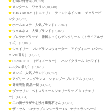
お問い合せ先
(19,809)
メンターム ワセリン
(18,440)
TONY MOLY（トニモリ） ティントネイル 01 チェリーピ
ンク
(18,266)
ホームエステ 人気ブランド
(17,367)
ウェルネス 人気ブランド
(16,365)
プロテオグリッチ 雪解ふっくらゲルクリーム（トライアルサ
イズ）
(16,089)
シェイリー フレグランスウォーター アイヴィニー（パッシ
ョンの香り）
(15,727)
DEMETER®（ディメーター） ハンドクリーム〈ホワイト
ムスクの香り〉
(15,629)
メンズ 人気ブランド
(15,592)
アグリー フレグランス シャンプー プレミアム
(15,513)
発売元別 商品一覧
(14,523)
ヴァセリン ペトロリュームジェリーリップ Ｂ（チェリ
ー）
(14,304)
二の腕ザラザラを洗う重曹石けん
(13,485)
ザ・セム CPチップコンシーラー 1.5 ナチュラルベージ