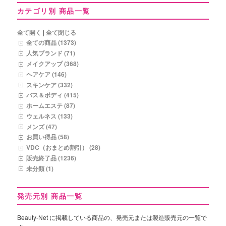
年
カテゴリ別 商品一覧
月
別
商
全て開く
|
全て閉じる
品
全ての商品 (1373)
一
人気ブランド (71)
覧
メイクアップ (368)
ヘアケア (146)
スキンケア (332)
バス＆ボディ (415)
ホームエステ (87)
ウェルネス (133)
メンズ (47)
お買い得品 (58)
VDC（おまとめ割引） (28)
販売終了品 (1236)
未分類 (1)
発売元別 商品一覧
Beauty-Net に掲載している商品の、発売元または製造販売元の一覧で