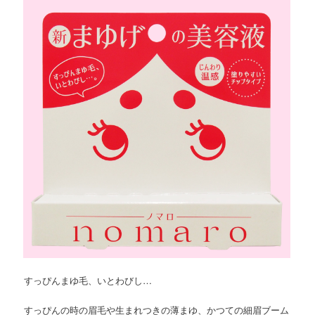
ツ
へ
へ
移
移
動
動
すっぴんまゆ毛、いとわびし…
すっぴんの時の眉毛や生まれつきの薄まゆ、かつての細眉ブーム