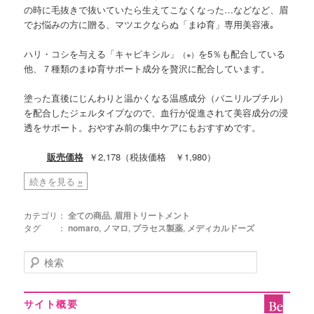
の時に毛抜きで抜いていたら生えてこなくなった…などなど、眉
でお悩みの方に贈る、マツエクならぬ「まゆ育」専用美容液｡
ハリ・コシを与える「キャピキシル」
を5％も配合している
（※）
他、７種類のまゆ育サポート成分を贅沢に配合しています。
塗った直後にじんわりと温かくなる温感成分（バニリルブチル）
を配合したジェルタイプなので、血行が促進されて美容成分の浸
透をサポート。おやすみ前の集中ケアにもおすすめです。
販売価格
￥2,178（税抜価格 ￥1,980）
続きを見る
»
カテゴリ：
全ての商品
,
眉用トリートメント
タグ ：
nomaro
,
ノマロ
,
プラセス製薬
,
メディカルドーズ
検
索
サイト概要