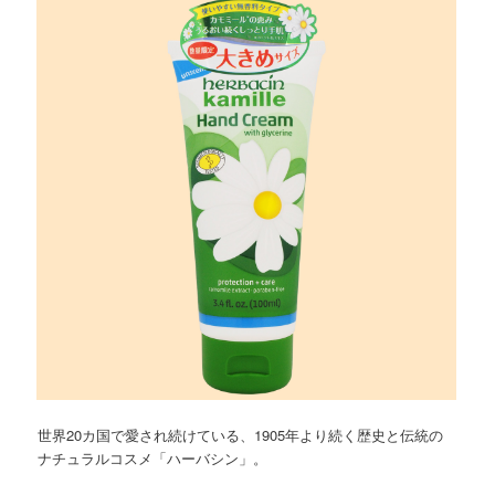
ョ
ツ
へ
ン
へ
移
移
動
動
世界20カ国で愛され続けている、1905年より続く歴史と伝統の
ナチュラルコスメ「ハーバシン」。