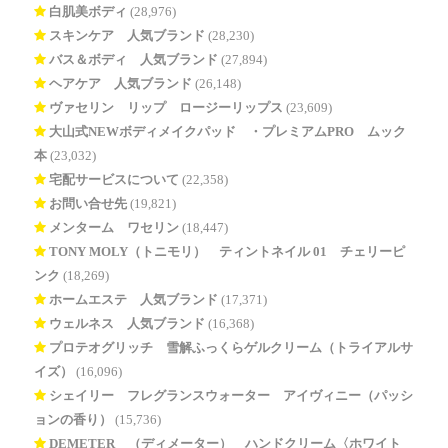
白肌美ボディ
(28,976)
スキンケア 人気ブランド
(28,230)
バス＆ボディ 人気ブランド
(27,894)
ヘアケア 人気ブランド
(26,148)
ヴァセリン リップ ロージーリップス
(23,609)
大山式NEWボディメイクパッド®・プレミアムPRO ムック
本
(23,032)
宅配サービスについて
(22,358)
お問い合せ先
(19,821)
メンターム ワセリン
(18,447)
TONY MOLY（トニモリ） ティントネイル 01 チェリーピ
ンク
(18,269)
ホームエステ 人気ブランド
(17,371)
ウェルネス 人気ブランド
(16,368)
プロテオグリッチ 雪解ふっくらゲルクリーム（トライアルサ
イズ）
(16,096)
シェイリー フレグランスウォーター アイヴィニー（パッシ
ョンの香り）
(15,736)
DEMETER®（ディメーター） ハンドクリーム〈ホワイト