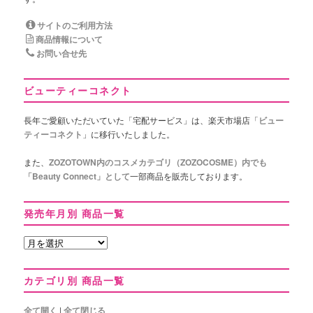
サイトのご利用方法
商品情報について
お問い合せ先
ビューティーコネクト
長年ご愛顧いただいていた「宅配サービス」は、楽天市場店「
ビュー
ティーコネクト
」に移行いたしました。
また、
ZOZOTOWN内のコスメカテゴリ（ZOZOCOSME）内でも
「Beauty Connect」として
一部商品を販売しております。
発売年月別 商品一覧
発
売
年
カテゴリ別 商品一覧
月
別
商
全て開く
|
全て閉じる