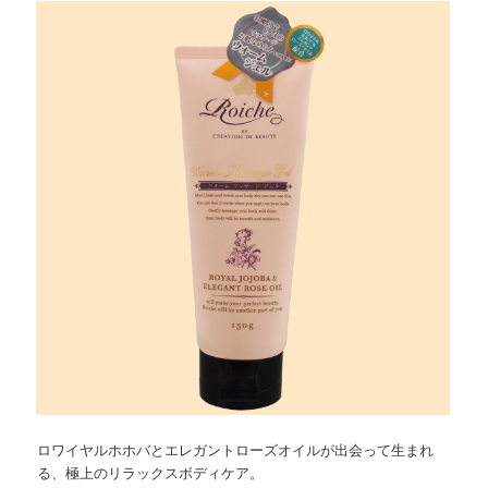
ョ
ツ
へ
ン
へ
移
移
動
動
ロワイヤルホホバとエレガントローズオイルが出会って生まれ
る、極上のリラックスボディケア。