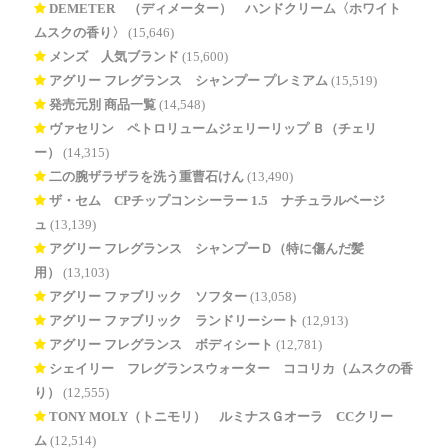
DEMETER®（ディメーター） ハンドクリーム〈ホワイト
ムスクの香り〉
(15,646)
メンズ 人気ブランド
(15,600)
アグリー フレグランス シャンプー プレミアム
(15,519)
発売元別 商品一覧
(14,548)
ヴァセリン ペトロリュームジェリーリップ Ｂ（チェリ
ー）
(14,315)
二の腕ザラザラを洗う重曹石けん
(13,490)
ザ・セム CPチップコンシーラー 1.5 ナチュラルベージ
ュ
(13,139)
アグリー フレグランス シャンプーＤ（特に傷んだ髪
用）
(13,103)
アグリー ファブリック ソフター
(13,058)
アグリー ファブリック ランドリーシート
(12,913)
アグリー フレグランス ボディシート
(12,781)
シェイリー フレグランスウォーター ココリカ（ムスクの香
り）
(12,555)
TONY MOLY（トニモリ） ルミナスＧオーラ CCクリー
ム
(12,514)