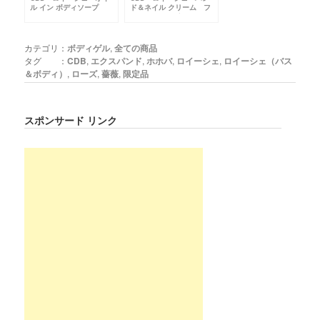
ル イン ボディソープ
ド＆ネイル クリーム フ
ェミニンローズ
カテゴリ：
ボディゲル
,
全ての商品
タグ ：
CDB
,
エクスパンド
,
ホホバ
,
ロイーシェ
,
ロイーシェ（バス
＆ボディ）
,
ローズ
,
薔薇
,
限定品
スポンサード リンク