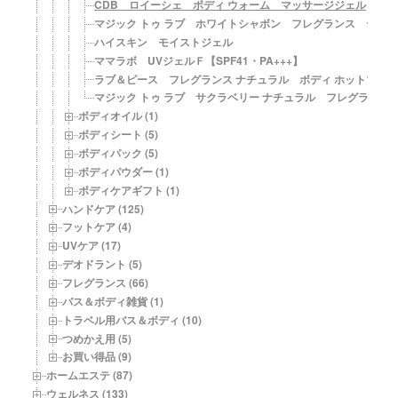
CDB ロイーシェ ボディ ウォーム マッサージジェル
マジック トゥ ラブ ホワイトシャボン フレグランス ディー
ハイスキン モイストジェル
ママラボ UVジェルＦ【SPF41・PA+++】
ラブ＆ピース フレグランス ナチュラル ボディ ホットマッ
マジック トゥ ラブ サクラベリー ナチュラル フレグランス
ボディオイル (1)
ボディシート (5)
ボディパック (5)
ボディパウダー (1)
ボディケアギフト (1)
ハンドケア (125)
フットケア (4)
UVケア (17)
デオドラント (5)
フレグランス (66)
バス＆ボディ雑貨 (1)
トラベル用バス＆ボディ (10)
つめかえ用 (5)
お買い得品 (9)
ホームエステ (87)
ウェルネス (133)