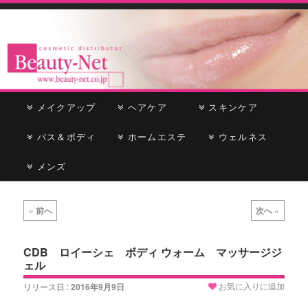
cosmetic distributor
Beauty-Net
メ
メイクアップ
メ
サ
ヘアケア
スキンケア
イ
ン
バス＆ボディ
イ
ブ
ホームエステ
ウェルネス
メ
ニ
メンズ
ン
コ
ュ
ー
コ
ン
投
«
前へ
次へ
»
稿
ン
テ
ナ
ビ
CDB ロイーシェ ボディ ウォーム マッサージジ
テ
ン
ェル
ゲ
ー
ン
ツ
お気に入りに追加
リリース日 :
2016年9月9日
シ