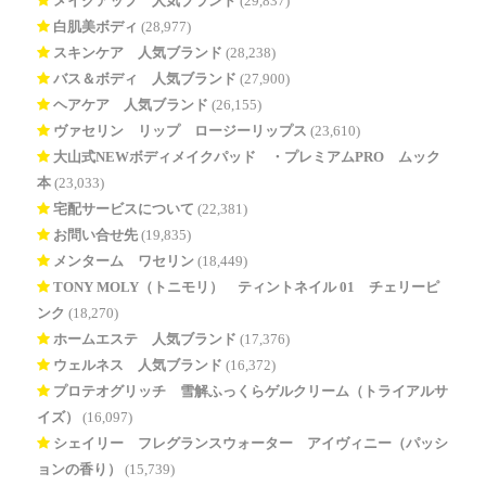
メイクアップ 人気ブランド
(29,837)
白肌美ボディ
(28,977)
スキンケア 人気ブランド
(28,238)
バス＆ボディ 人気ブランド
(27,900)
ヘアケア 人気ブランド
(26,155)
ヴァセリン リップ ロージーリップス
(23,610)
大山式NEWボディメイクパッド®・プレミアムPRO ムック
本
(23,033)
宅配サービスについて
(22,381)
お問い合せ先
(19,835)
メンターム ワセリン
(18,449)
TONY MOLY（トニモリ） ティントネイル 01 チェリーピ
ンク
(18,270)
ホームエステ 人気ブランド
(17,376)
ウェルネス 人気ブランド
(16,372)
プロテオグリッチ 雪解ふっくらゲルクリーム（トライアルサ
イズ）
(16,097)
シェイリー フレグランスウォーター アイヴィニー（パッシ
ョンの香り）
(15,739)