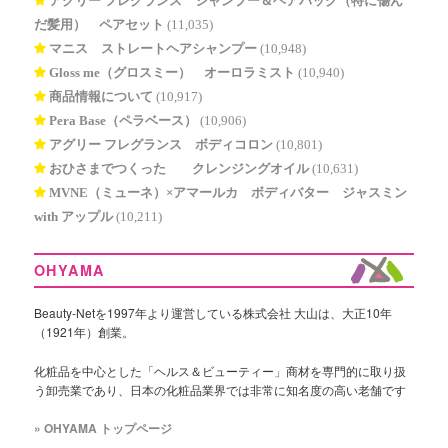
アグリー フレグランス シャンプー＆ヘアパック（特に傷ん
だ髪用） ペアセット
(11,035)
マニス ストレートヘアシャンプー
(10,948)
Gloss me（グロスミー） オーロラミスト
(10,940)
商品情報について
(10,917)
Pera Base（ペラベース）
(10,906)
アグリー フレグランス ボディコロン
(10,801)
おひさまでつくった® クレンジングオイル
(10,631)
MVNE（ミューネ）×アマールカ ボディバター ジャスミン
with アップル
(10,211)
OHYAMA
Beauty-Netを1997年より運営している株式会社 大山は、大正10年
（1921年）創業。
化粧品を中心とした「ヘルス＆ビューティー」商材を専門的に取り扱
う卸売業であり、日本の化粧品業界では非常に知名度の高い老舗です
» OHYAMA トップページ