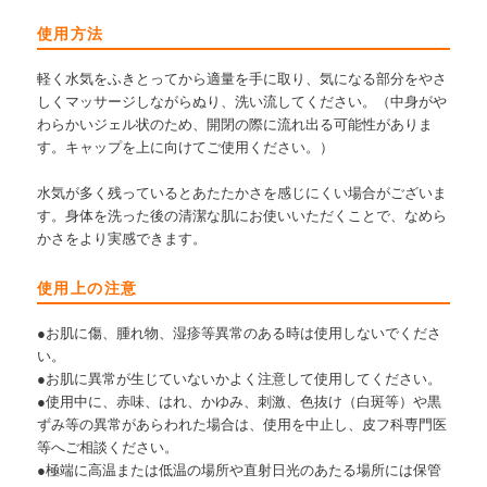
使用方法
軽く水気をふきとってから適量を手に取り、気になる部分をやさ
しくマッサージしながらぬり、洗い流してください。（中身がや
わらかいジェル状のため、開閉の際に流れ出る可能性がありま
す。キャップを上に向けてご使用ください。）
水気が多く残っているとあたたかさを感じにくい場合がございま
す。身体を洗った後の清潔な肌にお使いいただくことで、なめら
かさをより実感できます。
使用上の注意
●お肌に傷、腫れ物、湿疹等異常のある時は使用しないでくださ
い。
●お肌に異常が生じていないかよく注意して使用してください。
●使用中に、赤味、はれ、かゆみ、刺激、色抜け（白斑等）や黒
ずみ等の異常があらわれた場合は、使用を中止し、皮フ科専門医
等へご相談ください。
●極端に高温または低温の場所や直射日光のあたる場所には保管