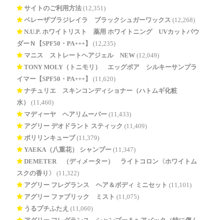
サイトのご利用方法
(12,351)
ベレーザブラジレイラ ブラックシュガーワックス
(12,268)
N.U.P. ホワイトリスト 薬用 ホワイトニング UVカットパウ
ダーＮ【SPF50・PA+++】
(12,235)
マニス ストレートヘアジェル NEW
(12,049)
TONY MOLY（トニモリ） エッグポア シルキーサンプラ
イマー【SPF50・PA+++】
(11,620)
ナチュリエ スキンコンディショナー（ハトムギ化粧
水）
(11,460)
マディーヤ ヘアリムーバー
(11,433)
アグリー デオドラント スティック
(11,409)
ポリリンキューブ
(11,379)
YAEKA（八重花） シャンプー
(11,347)
DEMETER®（ディメーター） ライトコロン〈ホワイトム
スクの香り〉
(11,322)
アグリー フレグランス ヘア＆ボディ ミニセット
(11,101)
アグリー ファブリック ミスト
(11,075)
うるプチふたえ
(11,060)