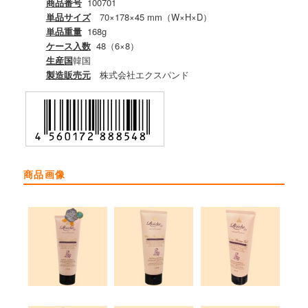
商品番号
100701
単品サイズ
70×178×45 mm（W×H×D）
単品重量
168g
ケース入数
48（6×8）
生産国
韓国
製造販売元
株式会社エクスパンド
商品画像