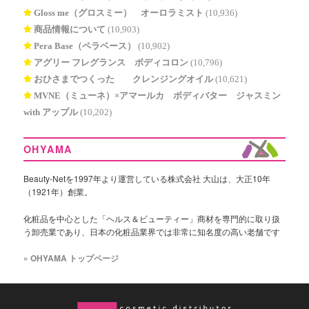
Gloss me（グロスミー） オーロラミスト
(10,936)
商品情報について
(10,903)
Pera Base（ペラベース）
(10,902)
アグリー フレグランス ボディコロン
(10,796)
おひさまでつくった® クレンジングオイル
(10,621)
MVNE（ミューネ）×アマールカ ボディバター ジャスミン
with アップル
(10,202)
OHYAMA
Beauty-Netを1997年より運営している株式会社 大山は、大正10年
（1921年）創業。
化粧品を中心とした「ヘルス＆ビューティー」商材を専門的に取り扱
う卸売業であり、日本の化粧品業界では非常に知名度の高い老舗です
» OHYAMA トップページ