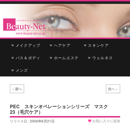
cosmetic distributor
Beauty-Net
メ
メイクアップ
メ
サ
ヘアケア
スキンケア
イ
ン
バス＆ボディ
イ
ブ
ホームエステ
ウェルネス
メ
ニ
メンズ
ン
コ
ュ
ー
コ
ン
投
«
前へ
次へ
»
稿
ン
テ
ナ
ビ
PEC スキンオペレーションシリーズ マスク
テ
ン
23（毛穴ケア）
ゲ
ー
ン
ツ
お気に入りに追加
リリース日 :
2006年6月21日
シ