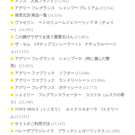
メンズ 人気ブランド
(15,592)
アグリー フレグランス シャンプー プレミアム
(15,514)
発売元別 商品一覧
(14,524)
ヴァセリン ペトロリュームジェリーリップ Ｂ（チェリ
ー）
(14,305)
二の腕ザラザラを洗う重曹石けん
(13,485)
ザ・セム CPチップコンシーラー 1.5 ナチュラルベージ
ュ
(13,132)
アグリー フレグランス シャンプーＤ（特に傷んだ髪
用）
(13,093)
アグリー ファブリック ソフター
(13,048)
アグリー ファブリック ランドリーシート
(12,904)
アグリー フレグランス ボディシート
(12,773)
シェイリー フレグランスウォーター ココリカ（ムスクの香
り）
(12,548)
TONY MOLY（トニモリ） ルミナスＧオーラ CCクリー
ム
(12,511)
サイトのご利用方法
(12,343)
ベレーザブラジレイラ ブラックシュガーワックス
(12,260)