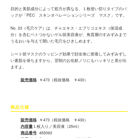
目的と美肌成分によって処方が異なる、１枚使い切りタイプのパ
ックが「PEC スキンオペレーションシリーズ マスク」です。
No. 23（毛穴ケア）は、チャエキス・エブリコエキス（保湿成
分）を含むベトつかないゲル状美容液が、角質層のすみずみまで
うるおいを与えて開いた毛穴をひきしめます。
シート状マスクのラッピング効果で顔全体に密着してみずみずし
い素肌を保ちますから、翌朝のお化粧ノリにもハッキリと差が出
ますよ。
販売価格
￥473（税抜価格 ￥430）
商品仕様
販売価格
￥473（税抜価格 ￥430）
内容量
１枚入り／美容液（25ml）
商品番号
455093