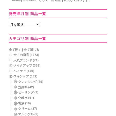
発売年月別 商品一覧
発
売
年
カテゴリ別 商品一覧
月
別
商
全て開く
|
全て閉じる
品
全ての商品 (1373)
一
人気ブランド (71)
覧
メイクアップ (368)
ヘアケア (146)
スキンケア (332)
クレンジング (39)
洗顔料 (42)
ピーリング (7)
化粧水 (41)
乳液 (16)
クリーム (37)
マルチゲル (9)