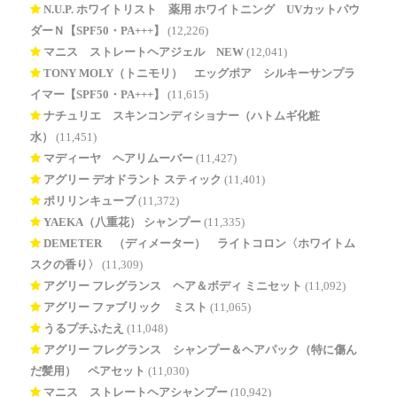
N.U.P. ホワイトリスト 薬用 ホワイトニング UVカットパウ
ダーＮ【SPF50・PA+++】
(12,226)
マニス ストレートヘアジェル NEW
(12,041)
TONY MOLY（トニモリ） エッグポア シルキーサンプラ
イマー【SPF50・PA+++】
(11,615)
ナチュリエ スキンコンディショナー（ハトムギ化粧
水）
(11,451)
マディーヤ ヘアリムーバー
(11,427)
アグリー デオドラント スティック
(11,401)
ポリリンキューブ
(11,372)
YAEKA（八重花） シャンプー
(11,335)
DEMETER®（ディメーター） ライトコロン〈ホワイトム
スクの香り〉
(11,309)
アグリー フレグランス ヘア＆ボディ ミニセット
(11,092)
アグリー ファブリック ミスト
(11,065)
うるプチふたえ
(11,048)
アグリー フレグランス シャンプー＆ヘアパック（特に傷ん
だ髪用） ペアセット
(11,030)
マニス ストレートヘアシャンプー
(10,942)