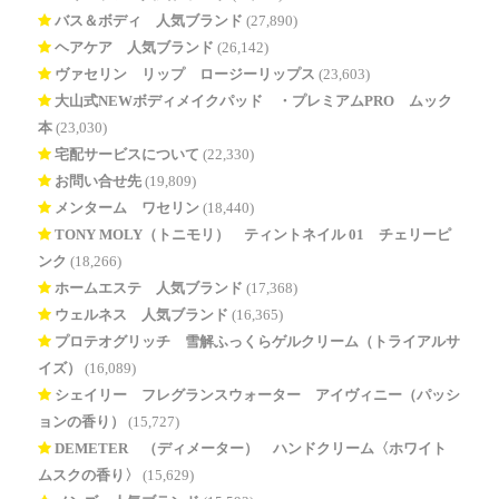
バス＆ボディ 人気ブランド
(27,890)
ヘアケア 人気ブランド
(26,142)
ヴァセリン リップ ロージーリップス
(23,603)
大山式NEWボディメイクパッド®・プレミアムPRO ムック
本
(23,030)
宅配サービスについて
(22,330)
お問い合せ先
(19,809)
メンターム ワセリン
(18,440)
TONY MOLY（トニモリ） ティントネイル 01 チェリーピ
ンク
(18,266)
ホームエステ 人気ブランド
(17,368)
ウェルネス 人気ブランド
(16,365)
プロテオグリッチ 雪解ふっくらゲルクリーム（トライアルサ
イズ）
(16,089)
シェイリー フレグランスウォーター アイヴィニー（パッシ
ョンの香り）
(15,727)
DEMETER®（ディメーター） ハンドクリーム〈ホワイト
ムスクの香り〉
(15,629)