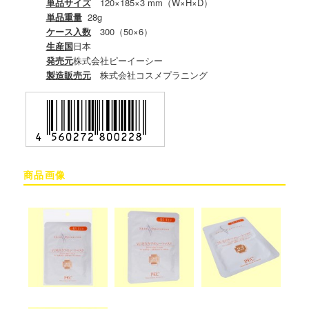
単品サイズ
120×185×3 mm（W×H×D）
単品重量
28g
ケース入数
300（50×6）
生産国
日本
発売元
株式会社ピーイーシー
製造販売元
株式会社コスメプラニング
商品画像