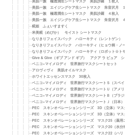
美肌一族 極透潤生シートマスク 美肌沙羅 １枚入
美肌一族 エイジングケア生シートマスク 朱音沢月 １枚入
美肌一族 極透潤生シートマスク 美肌沙羅 ４枚入
美肌一族 エイジングケア生シートマスク 朱音沢月 ４枚入
糀姫 ふぇいすますく
米美糀（めびか） モイスト シートマスク
なりきりフェイスパック ハローキティ（レントゲン）
なりきりフェイスパック ハローキティ（ヒョウ柄・ノーマル
なりきりフェイスパック ハローキティ（ロボット☆トモクニ 
Give & Give（ギブ アンド ギブ） アクア ラ ピュア シート
ベニコ×マイメロディ 世界旅行マスクシートセット
アロヴィヴィ 美肌オイルマスク
ホワイトエッセンスマスク 30枚入
ベニコ×マイメロディ 世界旅行マスクシートＳ（スペイン）
ベニコ×マイメロディ 世界旅行マスクシートＵ（アメリカ）
ベニコ×マイメロディ 世界旅行マスクシートＢ（ブラジル）
ベニコ×マイメロディ 世界旅行マスクシートＪ（日本）
PEC スキンオペレーションシリーズ 3D（立体）マスク36
PEC スキンオペレーションシリーズ 3D（立体）マスク37
PEC スキンオペレーションシリーズ マスク25（薬用ニキビ
PEC スキンオペレーションシリーズ マスク20（水分補給）
PEC スキンオペレーションシリーズ マスク22（ハリ・弾力