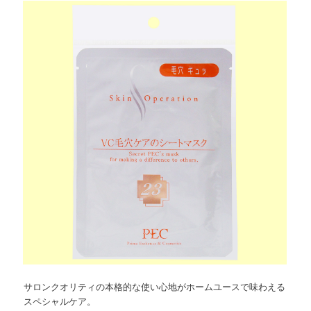
ョ
ツ
へ
ン
へ
移
移
動
動
サロンクオリティの本格的な使い心地がホームユースで味わえる
スペシャルケア。