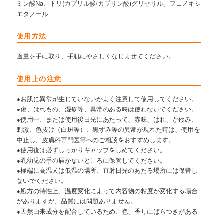
ミン酸Na、トリ(カプリル酸/カプリン酸)グリセリル、フェノキシ
エタノール
使用方法
適量を手に取り、手肌にやさしくなじませてください。
使用上の注意
●お肌に異常が生じていないかよく注意して使用してください。
●傷、はれもの、湿疹等、異常のある時は使わないでください。
●使用中、または使用後日光にあたって、赤味、はれ、かゆみ、
刺激、色抜け（白斑等）、黒ずみ等の異常が現れた時は、使用を
中止し、皮膚科専門医等へのご相談をおすすめします。
●使用後は必ずしっかりキャップをしめてください。
●乳幼児の手の届かないところに保管してください。
●極端に高温又は低温の場所、直射日光のあたる場所には保管し
ないでください。
●処方の特性上、温度変化によって内容物の粘度が変化する場合
がありますが、品質には問題ありません。
●天然由来成分を配合しているため、色、香りにばらつきがある