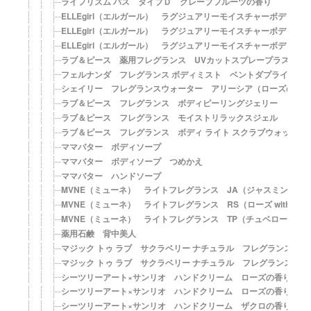
ライフリズム バス タイプＤ グレープフルーツの香り
ELLEgirl（エルガール） ラグジュアリーモイスチャーボディ
ELLEgirl（エルガール） ラグジュアリーモイスチャーボディ
ELLEgirl（エルガール） ラグジュアリーモイスチャーボディ
ラブ＆ピース 薬用フレグランス UVカットスプレープラス【SPF5
フェルナンダ フレグランス ボディミスト ベントダプライヤ
シェイリー フレグランスウォーター アリーシア（ローズの香
ラブ＆ピース フレグランス ボディピーリングジェリー
ラブ＆ピース フレグランス モイストリラックスジェル
ラブ＆ピース フレグランス ボディ ライト スクラブウォッシュ
ママバター ボディソープ
ママバター ボディソープ つめかえ
ママバター ハンドソープ
MVNE（ミューネ） ライトフレグランス JA（ジャスミン with
MVNE（ミューネ） ライトフレグランス RS（ローズ with ス
MVNE（ミューネ） ライトフレグランス TP（チュベローズ wit
薬用石鹸 背中美人
マジック トゥ ラブ サクラベリー ナチュラル フレグランス ボ
マジック トゥ ラブ サクラベリー ナチュラル フレグランス ボ
シーツリーアート×サンリオ ハンドクリーム ローズの香り（マ
シーツリーアート×サンリオ ハンドクリーム ローズの香り（ぼ
シーツリーアート×サンリオ ハンドクリーム ザクロの香り（チ