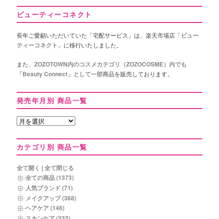
ビューティーコネクト
長年ご愛顧いただいていた「宅配サービス」は、楽天市場店「
ビュー
ティーコネクト
」に移行いたしました。
また、
ZOZOTOWN内のコスメカテゴリ（ZOZOCOSME）内でも
「Beauty Connect」として
一部商品を販売しております。
発売年月別 商品一覧
発
売
年
カテゴリ別 商品一覧
月
別
商
全て開く
|
全て閉じる
品
全ての商品 (1373)
一
人気ブランド (71)
覧
メイクアップ (368)
ヘアケア (146)
スキンケア (332)