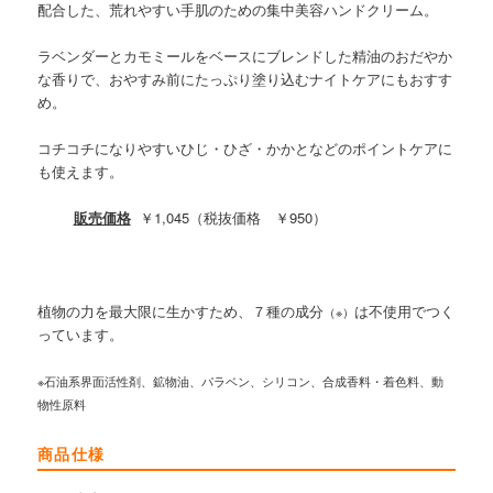
配合した、荒れやすい手肌のための集中美容ハンドクリーム。
ラベンダーとカモミールをベースにブレンドした精油のおだやか
な香りで、おやすみ前にたっぷり塗り込むナイトケアにもおすす
め。
コチコチになりやすいひじ・ひざ・かかとなどのポイントケアに
も使えます。
販売価格
￥1,045（税抜価格 ￥950）
植物の力を最大限に生かすため、７種の成分
は不使用でつく
（※）
っています。
※石油系界面活性剤、鉱物油、パラベン、シリコン、合成香料・着色料、動
物性原料
商品仕様