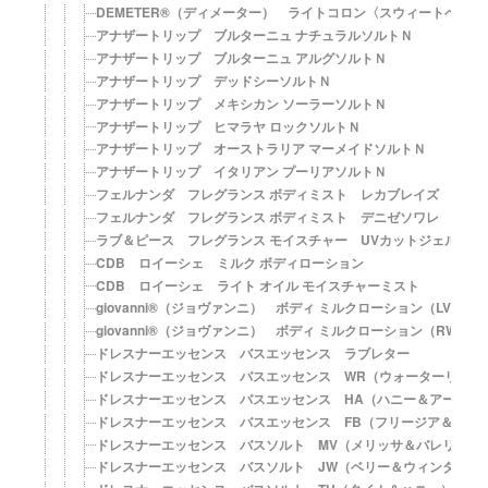
DEMETER®（ディメーター） ライトコロン〈スウィートベビー
アナザートリップ ブルターニュ ナチュラルソルトＮ
アナザートリップ ブルターニュ アルグソルトＮ
アナザートリップ デッドシーソルトＮ
アナザートリップ メキシカン ソーラーソルトＮ
アナザートリップ ヒマラヤ ロックソルトＮ
アナザートリップ オーストラリア マーメイドソルトＮ
アナザートリップ イタリアン プーリアソルトＮ
フェルナンダ フレグランス ボディミスト レカブレイズ
フェルナンダ フレグランス ボディミスト デニゼソワレ
ラブ＆ピース フレグランス モイスチャー UVカットジェル【SPF5
CDB ロイーシェ ミルク ボディローション
CDB ロイーシェ ライト オイル モイスチャーミスト
giovanni®（ジョヴァンニ） ボディ ミルクローション（LV）
giovanni®（ジョヴァンニ） ボディ ミルクローション（RW）
ドレスナーエッセンス バスエッセンス ラブレター
ドレスナーエッセンス バスエッセンス WR（ウォーターリリー
ドレスナーエッセンス バスエッセンス HA（ハニー＆アーモン
ドレスナーエッセンス バスエッセンス FB（フリージア＆ベル
ドレスナーエッセンス バスソルト MV（メリッサ＆バレリアン
ドレスナーエッセンス バスソルト JW（ベリー＆ウィンターグ