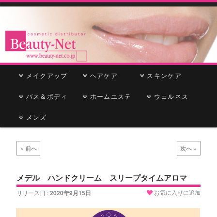
cosmetic distributor
Beauty-Net
メ
メイクアップ
メ
サ
ヘアケア
スキンケア
イ
ン
バス＆ボディ
イ
ブ
ホームエステ
ウェルネス
メ
ニ
メンズ
ン
コ
ュ
ー
コ
ン
投
«
前へ
次へ
»
稿
ン
テ
ナ
ビ
メデル ハンドクリーム スリープタイムアロマ
テ
ン
ゲ
お気に入りに追加
リリース日 :
2020年9月15日
ー
ン
ツ
シ