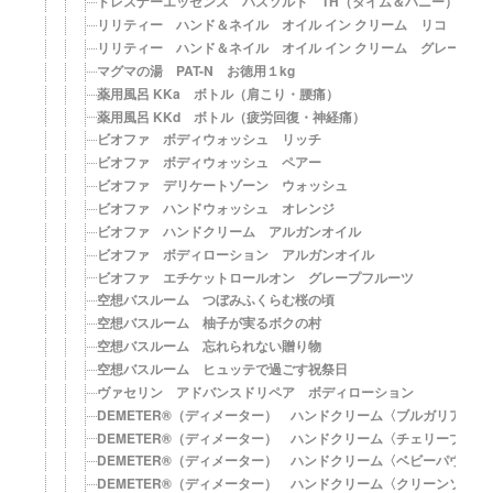
ドレスナーエッセンス バスソルト TH（タイム＆ハニー）
リリティー ハンド＆ネイル オイル イン クリーム リコ
リリティー ハンド＆ネイル オイル イン クリーム グレール
マグマの湯 PAT-N お徳用１kg
薬用風呂 KKa ボトル（肩こり・腰痛）
薬用風呂 KKd ボトル（疲労回復・神経痛）
ビオファ ボディウォッシュ リッチ
ビオファ ボディウォッシュ ペアー
ビオファ デリケートゾーン ウォッシュ
ビオファ ハンドウォッシュ オレンジ
ビオファ ハンドクリーム アルガンオイル
ビオファ ボディローション アルガンオイル
ビオファ エチケットロールオン グレープフルーツ
空想バスルーム つぼみふくらむ桜の頃
空想バスルーム 柚子が実るボクの村
空想バスルーム 忘れられない贈り物
空想バスルーム ヒュッテで過ごす祝祭日
ヴァセリン アドバンスドリペア ボディローション
DEMETER®（ディメーター） ハンドクリーム〈ブルガリアロー
DEMETER®（ディメーター） ハンドクリーム〈チェリーブロ
DEMETER®（ディメーター） ハンドクリーム〈ベビーパウダー
DEMETER®（ディメーター） ハンドクリーム〈クリーンソープ