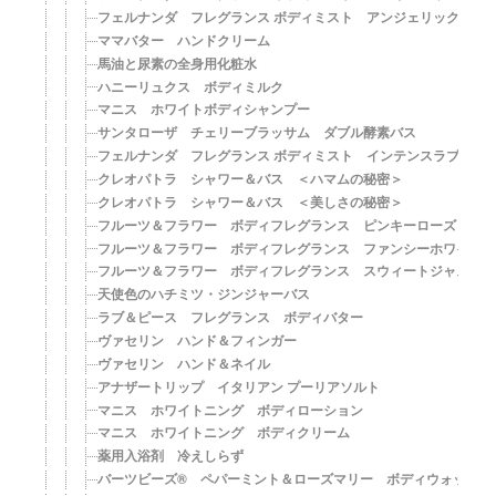
フェルナンダ フレグランス ボディミスト アンジェリックベラ
ママバター ハンドクリーム
馬油と尿素の全身用化粧水
ハニーリュクス ボディミルク
マニス ホワイトボディシャンプー
サンタローザ チェリーブラッサム ダブル酵素バス
フェルナンダ フレグランス ボディミスト インテンスラブ
クレオパトラ シャワー＆バス ＜ハマムの秘密＞
クレオパトラ シャワー＆バス ＜美しさの秘密＞
フルーツ＆フラワー ボディフレグランス ピンキーローズ
フルーツ＆フラワー ボディフレグランス ファンシーホワイト
フルーツ＆フラワー ボディフレグランス スウィートジャスミ
天使色のハチミツ・ジンジャーバス
ラブ＆ピース フレグランス ボディバター
ヴァセリン ハンド＆フィンガー
ヴァセリン ハンド＆ネイル
アナザートリップ イタリアン プーリアソルト
マニス ホワイトニング ボディローション
マニス ホワイトニング ボディクリーム
薬用入浴剤 冷えしらず
バーツビーズ® ペパーミント＆ローズマリー ボディウォッシュ