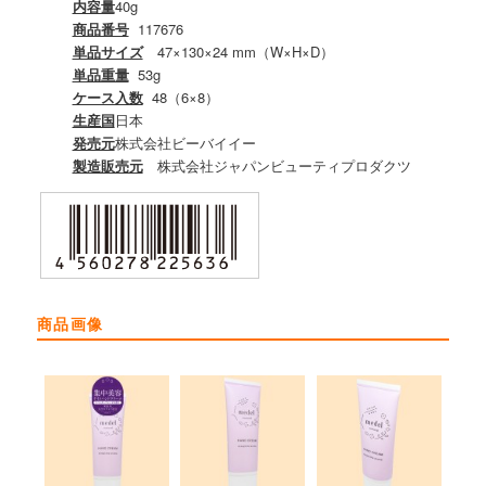
内容量
40g
商品番号
117676
単品サイズ
47×130×24 mm（W×H×D）
単品重量
53g
ケース入数
48（6×8）
生産国
日本
発売元
株式会社ビーバイイー
製造販売元
株式会社ジャパンビューティプロダクツ
商品画像