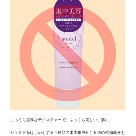
ョ
ツ
へ
ン
へ
移
移
動
動
こっくり濃厚なテクスチャーで、ふっくら美しい手肌に。
セラミドをはじめとする４種類の米由来成分と９種の植物成分を