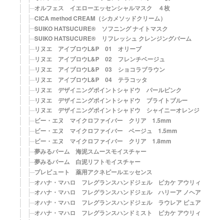
オルフェス イエローエッセンシャルマスク ４枚
CICA method CREAM（シカメソッドクリーム）
SUIKO HATSUCURE® ソフニング ナイトマスク
SUIKO HATSUCURE® リフレッシュ クレンジングバーム
リヌエ アイブロウL&P 01 オリーブ
リヌエ アイブロウL&P 02 フレンチベージュ
リヌエ アイブロウL&P 03 ショコラブラウン
リヌエ アイブロウL&P 04 テラコッタ
リヌエ デザイニングポイントシャドウ パールピンク
リヌエ デザイニングポイントシャドウ ブライトブルー
リヌエ デザイニングポイントシャドウ シャイニーオレンジ
ビー・エヌ マイクロファイバー クリア 1.5mm
ビー・エヌ マイクロファイバー ベージュ 1.5mm
ビー・エヌ マイクロファイバー クリア 1.8mm
夢みるバーム 海泥スムースモイスチャー
夢みるバーム 白泥リフトモイスチャー
プレビュート 薬用アクネピールエッセンス
オハナ・マハロ フレグランスハンドジェル ピカケ アウリィ
オハナ・マハロ フレグランスハンドジェル ハリーア ノヘア
オハナ・マハロ フレグランスハンドジェル ラウレア ピュア
オハナ・マハロ フレグランスハンドミスト ピカケ アウリィ