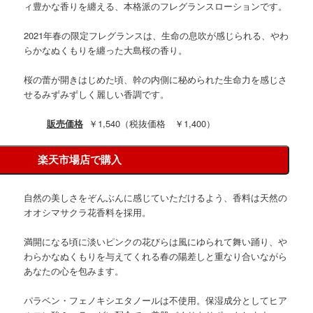
ィ豊かな香りを纏える、本格派のフレグランスローションです。
2021年春の限定フレグランスは、生命の息吹が感じられる、やわ
らかなぬくもりを纏った大島桜の香り。
桜の蕾が開きはじめた頃、幹の内側に秘められた生命力を感じさ
せるみずみずしく麗しい香調です。
販売価格
￥1,540（税抜価格 ￥1,400）
楽天市場店で購入
自然の美しさをぞんぶんに感じていただけるよう、香料は天然の
オオシマサクラ花香料を採用。
満開になる頃に淡いピンクの花びらは風にゆられて舞い踊り、や
わらかなぬくもりを与えてくれる春の陽差しと重なり合いながら
あなたの心を包みます。
パラベン・フェノキシエタノールは不使用。保湿成分としてヒア