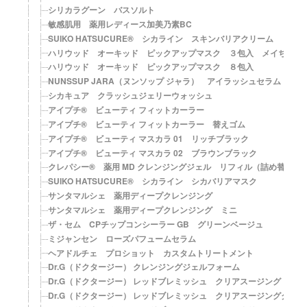
シリカラグーン バスソルト
敏感肌用 薬用レディース加美乃素BC
SUIKO HATSUCURE® シカライン スキンバリアクリーム
ハリウッド オーキッド ピックアップマスク ３包入 メイちゃん
ハリウッド オーキッド ピックアップマスク ８包入
NUNSSUP JARA（ヌンソップ ジャラ） アイラッシュセラム（ま
シカキュア クラッシュジェリーウォッシュ
アイプチ® ビューティ フィットカーラー
アイプチ® ビューティ フィットカーラー 替えゴム
アイプチ® ビューティ マスカラ 01 リッチブラック
アイプチ® ビューティ マスカラ 02 ブラウンブラック
クレパシー® 薬用 MD クレンジングジェル リフィル（詰め替え）
SUIKO HATSUCURE® シカライン シカバリアマスク
サンタマルシェ 薬用ディープクレンジング
サンタマルシェ 薬用ディープクレンジング ミニ
ザ・セム CPチップコンシーラー GB グリーンベージュ
ミジャンセン ローズパフュームセラム
ヘアドルチェ プロショット カスタムトリートメント
Dr.G（ドクタージー） クレンジングジェルフォーム
Dr.G（ドクタージー） レッドブレミッシュ クリアスージングトナー
Dr.G（ドクタージー） レッドブレミッシュ クリアスージングクリー