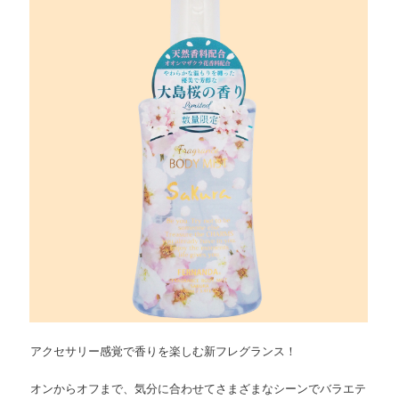
ョ
ツ
へ
ン
へ
移
移
動
動
アクセサリー感覚で香りを楽しむ新フレグランス！
オンからオフまで、気分に合わせてさまざまなシーンでバラエテ