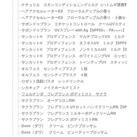
ナチュリエ スキンコンディショニングミルク（ハトムギ浸透乳液）
ヘアアクセルレーターEX フローラルアップルの香り
ヘアアクセルレーターEX フローラルアップルの香り・３個セット
サボンドゥブラン エチケットコントロール クールUVスティック with A
サボンドゥブラン UVスプレー with Ag【SPF50+・PA++++】
サンカット® プロディフェンス マルチブロックUV ミルク【SPF50
サンカット® プロディフェンス タフネスUV ミルク【SPF50+・PA
サンカット® プロディフェンス ノンケミカルUV ミルク【SPF50+・
サンカット® プロディフェンス ホワイトニングUV エッセンス【SPF
サンカット® プロディフェンス トーンアップUV スティック【SPF5
オルフェス センシティブマスク １枚
オルフェス センシティブマスク ４枚
ロゼット洗顔パスタ レッドリンクル
シカキュア メイクホールドミスト
フェルナンダ フレグランス ボディミスト サクラ
サクラブラン オーデコロンRN
サクラブラン フレグランス UVカット ハンドクリームRN【SPF20・
サクラブラン フレグランス ミルキーボディクリームRN
サクラブラン フレグランス ボディミストRN
Dove（ダヴ） クリーム ピンクブロッサム
Dove（ダヴ） クリーム ビューティーブロッサム