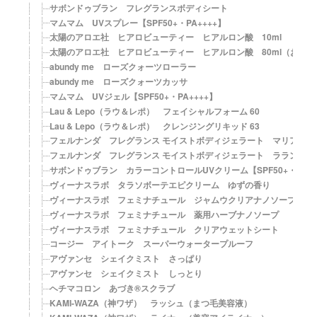
サボンドゥブラン フレグランスボディシート
マムマム UVスプレー【SPF50+・PA++++】
太陽のアロエ社 ヒアロビューティー ヒアルロン酸 10ml
太陽のアロエ社 ヒアロビューティー ヒアルロン酸 80ml（おまけ
abundy me ローズクォーツローラー
abundy me ローズクォーツカッサ
マムマム UVジェル【SPF50+・PA++++】
Lau & Lepo（ラウ＆レポ） フェイシャルフォーム 60
Lau & Lepo（ラウ＆レポ） クレンジングリキッド 63
フェルナンダ フレグランス モイストボディジェラート マリアリゲ
フェルナンダ フレグランス モイストボディジェラート ラランジア
サボンドゥブラン カラーコントロールUVクリーム【SPF50+・PA++
ヴィーナスラボ タラソボーテエピクリーム ゆずの香り
ヴィーナスラボ フェミナチュール ジャムウクリアナノソープ
ヴィーナスラボ フェミナチュール 薬用ハーブナノソープ
ヴィーナスラボ フェミナチュール クリアウェットシート
コージー アイトーク スーパーウォータープルーフ
アヴァンセ シェイクミスト さっぱり
アヴァンセ シェイクミスト しっとり
ヘチマコロン あづき®スクラブ
KAMI-WAZA（神ワザ） ラッシュ（まつ毛美容液）