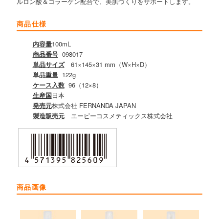
ルロン酸＆コラーゲン配合で、美肌づくりをサポートします。
商品仕様
内容量
100mL
商品番号
098017
単品サイズ
61×145×31 mm（W×H×D）
単品重量
122g
ケース入数
96（12×8）
生産国
日本
発売元
株式会社 FERNANDA JAPAN
製造販売元
エーピーコスメティックス株式会社
商品画像