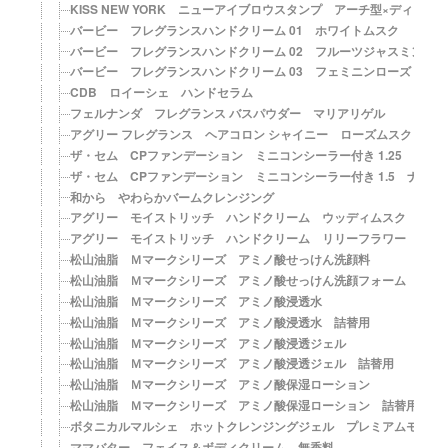
KISS NEW YORK ニューアイブロウスタンプ アーチ型×ディープ
バービー フレグランスハンドクリーム 01 ホワイトムスク
バービー フレグランスハンドクリーム 02 フルーツジャスミン
バービー フレグランスハンドクリーム 03 フェミニンローズ
CDB ロイーシェ ハンドセラム
フェルナンダ フレグランス バスパウダー マリアリゲル
アグリー フレグランス ヘアコロン シャイニー ローズムスク
ザ・セム CPファンデーション ミニコンシーラー付き 1.25 ライ
ザ・セム CPファンデーション ミニコンシーラー付き 1.5 ナチ
和から やわらかバームクレンジング
アグリー モイストリッチ ハンドクリーム ウッディムスク
アグリー モイストリッチ ハンドクリーム リリーフラワー
松山油脂 Ｍマークシリーズ アミノ酸せっけん洗顔料
松山油脂 Ｍマークシリーズ アミノ酸せっけん洗顔フォーム
松山油脂 Ｍマークシリーズ アミノ酸浸透水
松山油脂 Ｍマークシリーズ アミノ酸浸透水 詰替用
松山油脂 Ｍマークシリーズ アミノ酸浸透ジェル
松山油脂 Ｍマークシリーズ アミノ酸浸透ジェル 詰替用
松山油脂 Ｍマークシリーズ アミノ酸保湿ローション
松山油脂 Ｍマークシリーズ アミノ酸保湿ローション 詰替用
ボタニカルマルシェ ホットクレンジングジェル プレミアムモイス
ママバター フェイス＆ボディクリーム 無香料