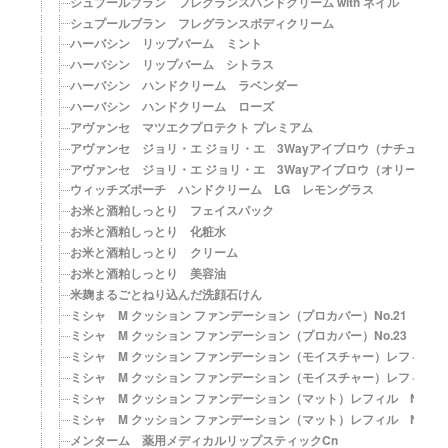
シュプールブラン フレグランスハンドクリーム with ネイル
シュプールブラン フレグランスボディクリーム
ハーバシン リップバーム ミント
ハーバシン リップバーム シトラス
ハーバシン ハンドクリーム ラベンダー
ハーバシン ハンドクリーム ローズ
アヴァンセ マツエクプロテクト プレミアム
アヴァンセ ジョリ・エ ジョリ・エ 3Wayアイブロウ（ナチュラル
アヴァンセ ジョリ・エ ジョリ・エ 3Wayアイブロウ（オリーブブ
ウィッチズポーチ ハンドクリーム LG レモングラス
お米と酒粕しっとり フェイスパック
お米と酒粕しっとり 化粧水
お米と酒粕しっとり クリーム
お米と酒粕しっとり 美容油
米麹まるごとねり込んだ洗顔石けん
ミシャ M クッション ファンデーション（プロカバー）No.21 明るい肌
ミシャ M クッション ファンデーション（プロカバー）No.23 自然な肌
ミシャ M クッション ファンデーション（モイスチャー）レフィル No.
ミシャ M クッション ファンデーション（モイスチャー）レフィル No.
ミシャ M クッション ファンデーション（マット）レフィル No.21 
ミシャ M クッション ファンデーション（マット）レフィル No.23 
メンターム 薬用メディカルリップスティックCn