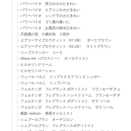
パワーバイオ 押入れのカビきれい
パワーバイオ エアコンのカビきれい
パワーバイオ シンク下のカビきれい
パワーバイオ ゴミ箱の臭いに
パワーバイオ お風呂の排水口きれい
天然湯の花 小袋分包 ２回分
エアリーアイブロウティント〈01 DB〉 ダークブラウン
エアリーアイブロウティント〈02 LB〉 ライトブラウン
リップスマッカー コーラ
Gloss me（グロスミー） オーロラミスト
ヒルセリンクリーム
ヒルセリンローション
ジュール ベルニ リップスクラブ ウィズ シュガー
ジュール ベルニ リップバーム
フェルナンダ フレグランス ボディミスト フランセーザ チュリパ
フェルナンダ フレグランス ハンドクリーム フランセーザ チュリ
フェルナンダ フレグランス ボディミスト サラ ソール
フェルナンダ フレグランス ハンドクリーム サラ ソール
糀姫 -wakan- 美容オイルミスト
シュプールブラン オーデコロン
シュプールブラン フレグランスボディミスト