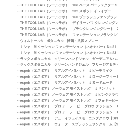
THE TOOL LAB（ツールラボ） 108 ベース パーフェクターＳ
THE TOOL LAB（ツールラボ） 232 スポット イレイザー
THE TOOL LAB（ツールラボ） 160 ブラッシュファンブラシ
THE TOOL LAB（ツールラボ） デイリー パフ クレンジング パッド
THE TOOL LAB（ツールラボ） ブラシクレンジングシート 20枚
THE TOOL LAB（ツールラボ） ファンデーションブラシクレンザー
ウィルトール® ボタニカル 除菌・抗菌スプレー
ミシャ M クッション ファンデーション（ネオカバー）No.21 明るい肌
ミシャ M クッション ファンデーション（ネオカバー）No.23 自然な肌
ラックスボタニカル クリーンハンドジェル ガーデニア＆ハニーの
ラックスボタニカル クリーンハンドジェル フリージア＆ティーツ
espoir（エスポア） リアルアイパレット ＃ピーチライク
espoir（エスポア） リアルアイパレット ＃ロージーフィード
espoir（エスポア） リアルアイパレット ＃ヌードムード
espoir（エスポア） ノーウェア モイスト ハグ ＃サンリット
espoir（エスポア） ノーウェア モイスト ハグ ＃ピンククラウド
espoir（エスポア） ノーウェア モイスト ハグ ＃フォギービーチ
espoir（エスポア） プロ テーラー ビー グロウ クッション ＃ペタル
espoir（エスポア） プロ テーラー ビー グロウ クッション ＃ベージ
espoir（エスポア） デューイフェイスモーニンググロウ【SPF35・P
espoir（エスポア） ウォータースプラッシュサンクリーム【SPF50+