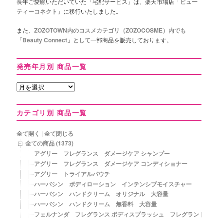
長年ご愛顧いただいていた「宅配サービス」は、楽天市場店「
ビュー
ティーコネクト
」に移行いたしました。
また、
ZOZOTOWN内のコスメカテゴリ（ZOZOCOSME）内でも
「Beauty Connect」として
一部商品を販売しております。
発売年月別 商品一覧
発
売
年
カテゴリ別 商品一覧
月
別
商
全て開く
|
全て閉じる
品
全ての商品 (1373)
一
アグリー フレグランス ダメージケア シャンプー
覧
アグリー フレグランス ダメージケア コンディショナー
アグリー トライアルパウチ
ハーバシン ボディローション インテンシブモイスチャー
ハーバシン ハンドクリーム オリジナル 大容量
ハーバシン ハンドクリーム 無香料 大容量
フェルナンダ フレグランス ボディスプラッシュ フレグラントオリ