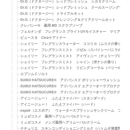
Dr.G（ドクタージー） レッドブレミッシュ シカＳクリーム
Dr.G（ドクタージー） レッドブレミッシュ クールスージングマスク
Dr.G（ドクタージー） トライアルキット
Dr.G（ドクタージー） クレンジング＆クリアクリームセット
クレパシー® 薬用 MD スクラブソープ
フェルナンダ フレグランス ブライトUVモイスチャー マリアリゲル【S
ビュースタ Cicaケアトナー
シェイリー フレグランスウォーター ココリカ（ムスクの香り）
シェイリー フレグランスミスト ジゼル（スパイシーバニラの香り
シェイリー フレグランスミスト アイヴィニー（チェリーブロッサ
シェイリー フレグランスミスト シャイン（洋ナシの香り）
シェイリー フレグランスミスト リビングコーラル（ベリーの香り
エプソムＣソルト
SUIKO HATSUCURE® アドバンスド ポリッシャーウォッシュ
SUIKO HATSUCURE® アドバンスド エアリーオーラプロテクション
SUIKO HATSUCURE® アドバンスド エアリーオーラプロテクション【
アイニージュー！ ふたえファイバー（スタンダード）
アイニージュー！ ふたえファイバー（ハード）
espoir（エスポア） ウォータースプラッシュサンクリーム フレッシュ
ミュゼコスメ 薬用ヘアリムーバルクリーム
ミュゼコスメ メンズ薬用ヘアリムーバルクリーム
ナチュリエ スキンコンディショニングミルク（ハトムギ浸透乳液）