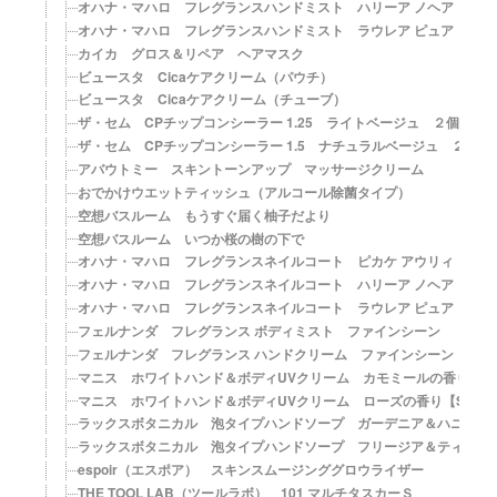
オハナ・マハロ フレグランスハンドミスト ハリーア ノヘア
オハナ・マハロ フレグランスハンドミスト ラウレア ピュア
カイカ グロス＆リペア ヘアマスク
ビュースタ Cicaケアクリーム（パウチ）
ビュースタ Cicaケアクリーム（チューブ）
ザ・セム CPチップコンシーラー 1.25 ライトベージュ ２個セッ
ザ・セム CPチップコンシーラー 1.5 ナチュラルベージュ ２個セ
アバウトミー スキントーンアップ マッサージクリーム
おでかけウエットティッシュ（アルコール除菌タイプ）
空想バスルーム もうすぐ届く柚子だより
空想バスルーム いつか桜の樹の下で
オハナ・マハロ フレグランスネイルコート ピカケ アウリィ
オハナ・マハロ フレグランスネイルコート ハリーア ノヘア
オハナ・マハロ フレグランスネイルコート ラウレア ピュア
フェルナンダ フレグランス ボディミスト ファインシーン
フェルナンダ フレグランス ハンドクリーム ファインシーン
マニス ホワイトハンド＆ボディUVクリーム カモミールの香り【SPF3
マニス ホワイトハンド＆ボディUVクリーム ローズの香り【SPF31・
ラックスボタニカル 泡タイプハンドソープ ガーデニア＆ハニーの
ラックスボタニカル 泡タイプハンドソープ フリージア＆ティーツ
espoir（エスポア） スキンスムージンググロウライザー
THE TOOL LAB（ツールラボ） 101 マルチタスカーＳ