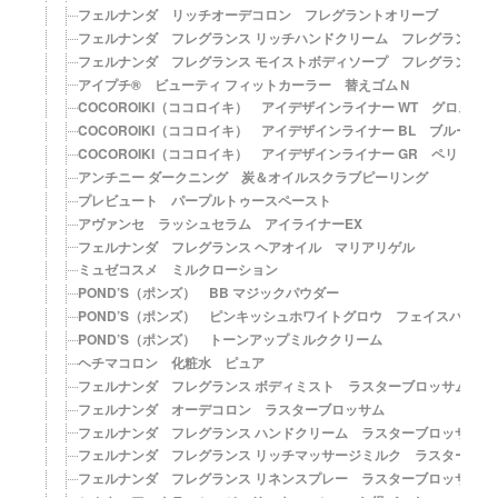
フェルナンダ リッチオーデコロン フレグラントオリーブ
フェルナンダ フレグランス リッチハンドクリーム フレグラントオ
フェルナンダ フレグランス モイストボディソープ フレグラントオ
アイプチ® ビューティ フィットカーラー 替えゴムＮ
COCOROIKI（ココロイキ） アイデザインライナー WT グロスホ
COCOROIKI（ココロイキ） アイデザインライナー BL ブルート
COCOROIKI（ココロイキ） アイデザインライナー GR ペリドッ
アンチニー ダークニング 炭＆オイルスクラブピーリング
プレビュート パープルトゥースペースト
アヴァンセ ラッシュセラム アイライナーEX
フェルナンダ フレグランス ヘアオイル マリアリゲル
ミュゼコスメ ミルクローション
POND’S（ポンズ） BB マジックパウダー
POND’S（ポンズ） ピンキッシュホワイトグロウ フェイスパウダ
POND’S（ポンズ） トーンアップミルククリーム
ヘチマコロン 化粧水 ピュア
フェルナンダ フレグランス ボディミスト ラスターブロッサム
フェルナンダ オーデコロン ラスターブロッサム
フェルナンダ フレグランス ハンドクリーム ラスターブロッサム
フェルナンダ フレグランス リッチマッサージミルク ラスターブロ
フェルナンダ フレグランス リネンスプレー ラスターブロッサム