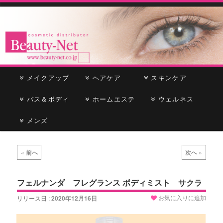
cosmetic distributor
Beauty-Net
メ
メイクアップ
メ
サ
ヘアケア
スキンケア
イ
ン
バス＆ボディ
イ
ブ
ホームエステ
ウェルネス
メ
ニ
メンズ
ン
コ
ュ
ー
コ
ン
投
«
前へ
次へ
»
稿
ン
テ
ナ
ビ
フェルナンダ フレグランス ボディミスト サクラ
テ
ン
ゲ
お気に入りに追加
リリース日 :
2020年12月16日
ー
ン
ツ
シ