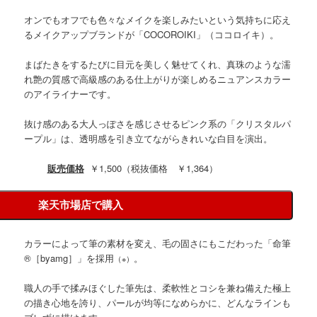
オンでもオフでも色々なメイクを楽しみたいという気持ちに応え
るメイクアップブランドが「COCOROIKI」（ココロイキ）。
まばたきをするたびに目元を美しく魅せてくれ、真珠のような濡
れ艶の質感で高級感のある仕上がりが楽しめるニュアンスカラー
のアイライナーです。
抜け感のある大人っぽさを感じさせるピンク系の「クリスタルパ
ープル」は、透明感を引き立てながらきれいな白目を演出。
販売価格
￥1,500（税抜価格 ￥1,364）
楽天市場店で購入
カラーによって筆の素材を変え、毛の固さにもこだわった「命筆
®［byamg］」を採用
。
（※）
職人の手で揉みほぐした筆先は、柔軟性とコシを兼ね備えた極上
の描き心地を誇り、パールが均等になめらかに、どんなラインも