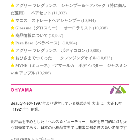
アグリー フレグランス シャンプー＆ヘアパック（特に傷ん
だ髪用） ペアセット
(11,032)
マニス ストレートヘアシャンプー
(10,944)
Gloss me（グロスミー） オーロラミスト
(10,938)
商品情報について
(10,907)
Pera Base（ペラベース）
(10,904)
アグリー フレグランス ボディコロン
(10,800)
おひさまでつくった® クレンジングオイル
(10,625)
MVNE（ミューネ）×アマールカ ボディバター ジャスミン
with アップル
(10,206)
OHYAMA
Beauty-Netを1997年より運営している株式会社 大山は、大正10年
（1921年）創業。
化粧品を中心とした「ヘルス＆ビューティー」商材を専門的に取り扱
う卸売業であり、日本の化粧品業界では非常に知名度の高い老舗です
» OHYAMA トップページ