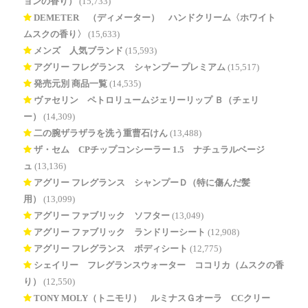
ョンの香り）
(15,733)
DEMETER®（ディメーター） ハンドクリーム〈ホワイト
ムスクの香り〉
(15,633)
メンズ 人気ブランド
(15,593)
アグリー フレグランス シャンプー プレミアム
(15,517)
発売元別 商品一覧
(14,535)
ヴァセリン ペトロリュームジェリーリップ Ｂ（チェリ
ー）
(14,309)
二の腕ザラザラを洗う重曹石けん
(13,488)
ザ・セム CPチップコンシーラー 1.5 ナチュラルベージ
ュ
(13,136)
アグリー フレグランス シャンプーＤ（特に傷んだ髪
用）
(13,099)
アグリー ファブリック ソフター
(13,049)
アグリー ファブリック ランドリーシート
(12,908)
アグリー フレグランス ボディシート
(12,775)
シェイリー フレグランスウォーター ココリカ（ムスクの香
り）
(12,550)
TONY MOLY（トニモリ） ルミナスＧオーラ CCクリー