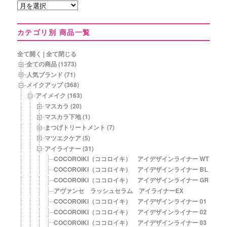
発
売
年
カテゴリ別 商品一覧
月
別
商
全て開く
|
全て閉じる
品
全ての商品 (1373)
一
人気ブランド (71)
覧
メイクアップ (368)
アイメイク (163)
マスカラ (20)
マスカラ下地 (1)
まつげトリートメント (7)
マツエクケア (5)
アイライナー (31)
COCOROIKI（ココロイキ） アイデザインライナー WT グ
COCOROIKI（ココロイキ） アイデザインライナー BL ブ
COCOROIKI（ココロイキ） アイデザインライナー GR ペ
アヴァンセ ラッシュセラム アイライナーEX
COCOROIKI（ココロイキ） アイデザインライナー 01 ミ
COCOROIKI（ココロイキ） アイデザインライナー 02 セ
COCOROIKI（ココロイキ） アイデザインライナー 03 ス