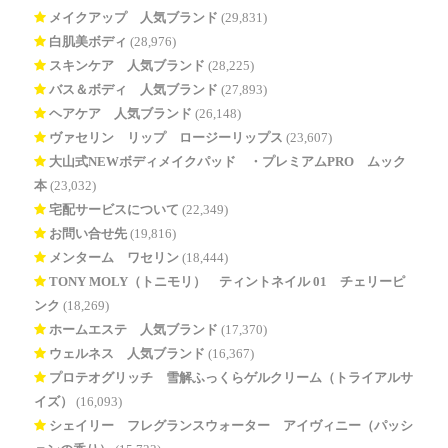
メイクアップ 人気ブランド
(29,831)
白肌美ボディ
(28,976)
スキンケア 人気ブランド
(28,225)
バス＆ボディ 人気ブランド
(27,893)
ヘアケア 人気ブランド
(26,148)
ヴァセリン リップ ロージーリップス
(23,607)
大山式NEWボディメイクパッド®・プレミアムPRO ムック
本
(23,032)
宅配サービスについて
(22,349)
お問い合せ先
(19,816)
メンターム ワセリン
(18,444)
TONY MOLY（トニモリ） ティントネイル 01 チェリーピ
ンク
(18,269)
ホームエステ 人気ブランド
(17,370)
ウェルネス 人気ブランド
(16,367)
プロテオグリッチ 雪解ふっくらゲルクリーム（トライアルサ
イズ）
(16,093)
シェイリー フレグランスウォーター アイヴィニー（パッシ