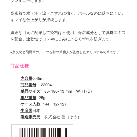
ブレずに描けます。
高密着で水・汗・涙・こすれに強く、パールなのに落ちにくい、
キレイな仕上がりが持続します。
繊細な目元に配慮して染料は不使用。保湿成分として真珠エキス
を配合。速乾性でヨレやにじみによるくずれを防ぎます。
※京文化と熊野筆のルーツを持つ筆職人が監修したオリジナルの筆です。
商品仕様
内容量
0.45ml
商品番号
123004
単品サイズ
85×180×13 mm（W×H×D）
単品重量
25g
ケース入数
144（12×12）
生産国
日本
製造販売元
株式会社 邑（ゆう）