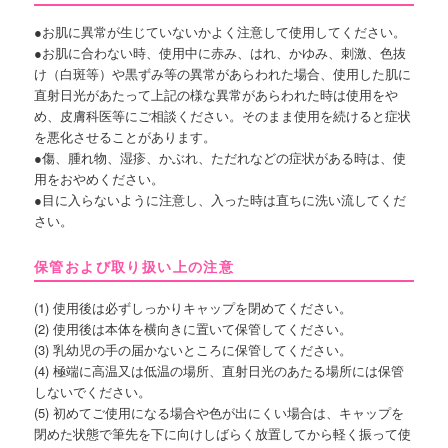
●お肌に異常が生じていないかよく注意して使用してください。
●お肌に合わない時、使用中に赤み、はれ、かゆみ、刺激、色抜
け（白斑等）や黒ずみ等の異常があらわれた場合、使用した肌に
直射日光があたって上記の様な異常があらわれた時は使用をや
め、皮膚科医等にご相談ください。そのまま使用を続けると症状
を悪化させることがあります。
●傷、腫れ物、湿疹、かぶれ、ただれなどの症状がある時は、使
用をおやめください。
●目に入らないように注意し、入った時は直ちに洗い流してくだ
さい。
保管および取り扱い上の注意
(1) 使用後は必ずしっかりキャップを閉めてください。
(2) 使用後は本体を横向きに置いて保管してください。
(3) 乳幼児の手の届かないところに保管してください。
(4) 極端に高温又は低温の場所、直射日光のあたる場所には保管
しないでください。
(5) 初めてご使用になる場合や色が出にくい場合は、キャップを
閉めた状態で筆先を下に向けしばらく放置してから軽く振って使