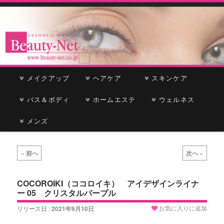
cosmetic distributor
Beauty-Net
メ
メイクアップ
メ
サ
ヘアケア
スキンケア
イ
ン
バス＆ボディ
イ
ブ
ホームエステ
ウェルネス
メ
ニ
メンズ
ン
コ
ュ
ー
コ
ン
投
«
前へ
次へ
»
稿
ン
テ
ナ
ビ
COCOROIKI（ココロイキ） アイデザインライナ
テ
ン
ー 05 クリスタルパープル
ゲ
ー
ン
ツ
お気に入りに追加
リリース日 :
2021年9月10日
シ