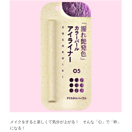
ョ
ツ
へ
ン
へ
移
移
動
動
メイクをすると楽しくて気分が上がる！ そんな「心」で「粋」
になる！