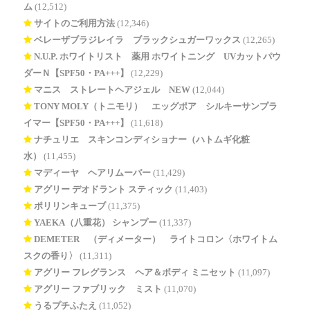
ム
(12,512)
サイトのご利用方法
(12,346)
ベレーザブラジレイラ ブラックシュガーワックス
(12,265)
N.U.P. ホワイトリスト 薬用 ホワイトニング UVカットパウ
ダーＮ【SPF50・PA+++】
(12,229)
マニス ストレートヘアジェル NEW
(12,044)
TONY MOLY（トニモリ） エッグポア シルキーサンプラ
イマー【SPF50・PA+++】
(11,618)
ナチュリエ スキンコンディショナー（ハトムギ化粧
水）
(11,455)
マディーヤ ヘアリムーバー
(11,429)
アグリー デオドラント スティック
(11,403)
ポリリンキューブ
(11,375)
YAEKA（八重花） シャンプー
(11,337)
DEMETER®（ディメーター） ライトコロン〈ホワイトム
スクの香り〉
(11,311)
アグリー フレグランス ヘア＆ボディ ミニセット
(11,097)
アグリー ファブリック ミスト
(11,070)
うるプチふたえ
(11,052)