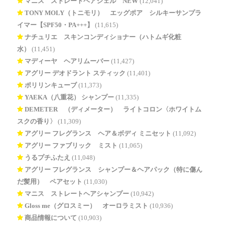
マニス ストレートヘアジェル NEW
(12,041)
TONY MOLY（トニモリ） エッグポア シルキーサンプラ
イマー【SPF50・PA+++】
(11,615)
ナチュリエ スキンコンディショナー（ハトムギ化粧
水）
(11,451)
マディーヤ ヘアリムーバー
(11,427)
アグリー デオドラント スティック
(11,401)
ポリリンキューブ
(11,373)
YAEKA（八重花） シャンプー
(11,335)
DEMETER®（ディメーター） ライトコロン〈ホワイトム
スクの香り〉
(11,309)
アグリー フレグランス ヘア＆ボディ ミニセット
(11,092)
アグリー ファブリック ミスト
(11,065)
うるプチふたえ
(11,048)
アグリー フレグランス シャンプー＆ヘアパック（特に傷ん
だ髪用） ペアセット
(11,030)
マニス ストレートヘアシャンプー
(10,942)
Gloss me（グロスミー） オーロラミスト
(10,936)
商品情報について
(10,903)