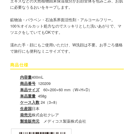
エキスなどの天然植物由来保湿成分がお顔全体を包みこみ、お肌
に必要なうるおいをキープします。
鉱物油・パラベン・石油系界面活性剤・アルコールフリー。
100％オイルカット処方なのでスッキリとした洗いあがりで、マ
ツエクをしていてもOKです。
濡れた手・顔にもご使用いただけ、W洗顔は不要。お手ごろ価格
で旅行にも便利なミニサイズです。
商品仕様
内容量
400mL
商品番号
120209
単品サイズ
60×200×60 mm（W×H×D）
単品重量
458g
ケース入数
24（3×8）
生産国
日本
発売元
株式会社クレア
製造販売元
メディコス製薬株式会社