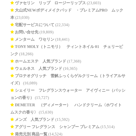
ヴァセリン リップ ロージーリップス
(23,603)
大山式NEWボディメイクパッド®・プレミアムPRO ムック
本
(23,030)
宅配サービスについて
(22,334)
お問い合せ先
(19,809)
メンターム ワセリン
(18,441)
TONY MOLY（トニモリ） ティントネイル 01 チェリーピ
ンク
(18,266)
ホームエステ 人気ブランド
(17,368)
ウェルネス 人気ブランド
(16,365)
プロテオグリッチ 雪解ふっくらゲルクリーム（トライアルサ
イズ）
(16,089)
シェイリー フレグランスウォーター アイヴィニー（パッシ
ョンの香り）
(15,727)
DEMETER®（ディメーター） ハンドクリーム〈ホワイト
ムスクの香り〉
(15,630)
メンズ 人気ブランド
(15,592)
アグリー フレグランス シャンプー プレミアム
(15,514)
発売元別 商品一覧
(14,524)