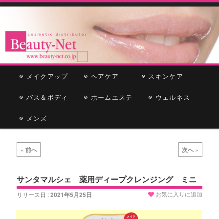
cosmetic distributor
Beauty-Net
メ
メイクアップ
メ
サ
ヘアケア
スキンケア
イ
ン
バス＆ボディ
イ
ブ
ホームエステ
ウェルネス
メ
ニ
メンズ
ン
コ
ュ
ー
コ
ン
投
«
前へ
次へ
»
稿
ン
テ
ナ
ビ
サンタマルシェ 薬用ディープクレンジング ミニ
テ
ン
ゲ
お気に入りに追加
リリース日 :
2021年5月25日
ー
ン
ツ
シ