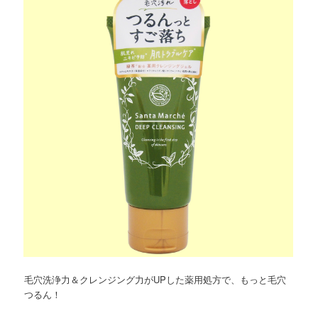
ョ
ツ
へ
ン
へ
移
移
動
動
毛穴洗浄力＆クレンジング力がUPした薬用処方で、もっと毛穴
つるん！