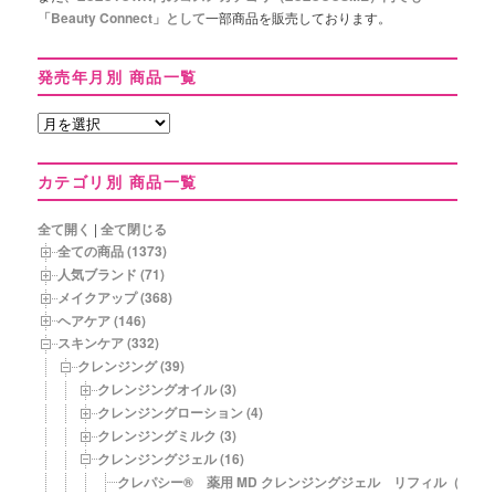
「Beauty Connect」として
一部商品を販売しております。
発売年月別 商品一覧
発
売
年
カテゴリ別 商品一覧
月
別
商
全て開く
|
全て閉じる
品
全ての商品 (1373)
一
人気ブランド (71)
覧
メイクアップ (368)
ヘアケア (146)
スキンケア (332)
クレンジング (39)
クレンジングオイル (3)
クレンジングローション (4)
クレンジングミルク (3)
クレンジングジェル (16)
クレパシー® 薬用 MD クレンジングジェル リフィル（詰め