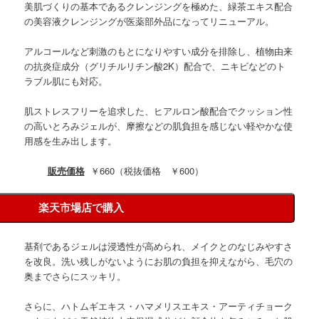
美肌づくりの基本であるクレンジングを極めた、緑茶エキス配合
の美容液クレンジングが医薬部外品になってリニューアル。
アルコールなど刺激のもとになりやすい成分を排除し、植物由来
の抗炎症成分（グリチルリチン酸2K）配合で、ニキビなどのト
ラブル肌にも対応。
肌ストレスフリーを追求した、ヒアルロン酸配合でクッション性
の高いとろみジェルが、摩擦などの肌負担を感じない軽やかな使
用感を生み出します。
販売価格
￥660（税抜価格 ￥600）
楽天市場店で購入
基剤であるジェルは浸透性が高められ、メイクとのなじみやすさ
を改良。洗い残しがないようにお肌の負担を抑えながら、毛穴の
奥までさらにスッキリ。
さらに、ハトムギエキス・ハマメリスエキス・アーティチョーク