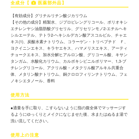
全成分【
医薬部外品】
【有効成分】グリチルリチン酸ジカリウム
【その他の成分】精製水、ジプロピレングリコール、ポリオキシ
エチレンヤシ油脂肪酸グリセリル、グリセリンモノ2-エチルヘキ
シルエーテル、テトラ2-ヘキシルデカン酸アスコルビル、チャエ
キス(1)、炭酸水素ナトリウム、コラーゲン・トリペプチド Ｆ、
ヨクイニンエキス、キラヤエキス、ハマメリスエキス、アーティ
チョークエキス、加水分解ヒアルロン酸、グリコール酸、キサン
タンガム、水酸化カリウム、カルボキシビニルポリマー、1,3-ブ
チレングリコール、アクリル酸・メタクリル酸アルキル共重合
体、メタリン酸ナトリウム、銅クロロフィリンナトリウム、フェ
ノキシエタノール、香料
使用方法
●適量を手に取り、こすらないように指の腹全体でマッサージす
るようにゆっくりとメイクになじませた後、水またはぬるま湯で
洗い流してください。
使用上の注意