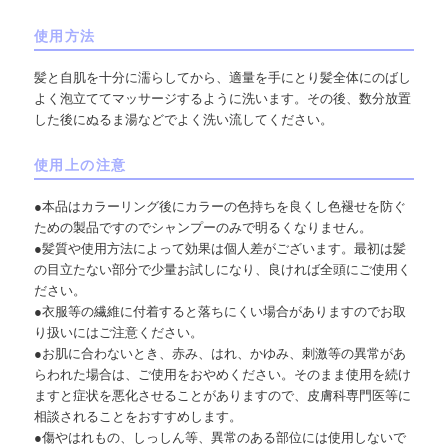
使用方法
髪と自肌を十分に濡らしてから、適量を手にとり髪全体にのばし
よく泡立ててマッサージするように洗います。その後、数分放置
した後にぬるま湯などでよく洗い流してください。
使用上の注意
●本品はカラーリング後にカラーの色持ちを良くし色褪せを防ぐ
ための製品ですのでシャンプーのみで明るくなりません。
●髪質や使用方法によって効果は個人差がございます。最初は髪
の目立たない部分で少量お試しになり、良ければ全頭にご使用く
ださい。
●衣服等の繊維に付着すると落ちにくい場合がありますのでお取
り扱いにはご注意ください。
●お肌に合わないとき、赤み、はれ、かゆみ、刺激等の異常があ
らわれた場合は、ご使用をおやめください。そのまま使用を続け
ますと症状を悪化させることがありますので、皮膚科専門医等に
相談されることをおすすめします。
●傷やはれもの、しっしん等、異常のある部位には使用しないで