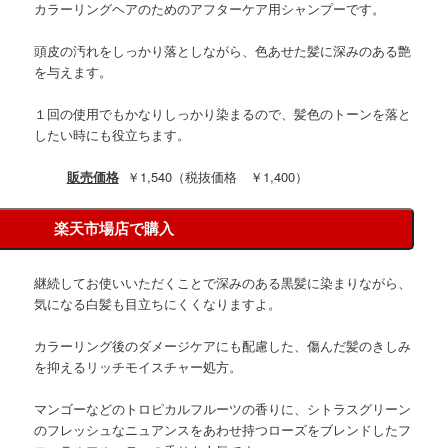
カラーリングヘアのためのアフターケア用シャンプーです。
頭皮の汚れをしっかり落としながら、色あせた髪に深みのある艶
を与えます。
１回の使用でもかなりしっかり染まるので、髪色のトーンを落と
したい時にも役立ちます。
販売価格
￥1,540（税抜価格 ￥1,400）
楽天市場店で購入
継続してお使いいただくことで深みのある黒髪に染まりながら、
気になる白髪も目立ちにくくなりますよ。
カラーリング後のダメージケアにも配慮した、傷んだ髪のきしみ
を抑えるリッチモイスチャー処方。
マンゴーなどのトロピカルフルーツの香りに、シトラスグリーン
のフレッシュなニュアンスをあわせ持つローズをブレンドしたフ