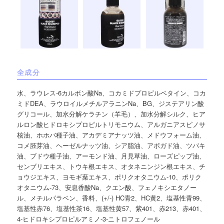
全成分
水、ラウレス-6カルボン酸Na、コカミドプロピルベタイン、コカ
ミドDEA、ラウロイルメチルアラニンNa、BG、ジステアリン酸
グリコール、加水分解ケラチン（羊毛）、加水分解シルク、ヒア
ルロン酸ヒドロキシプロピルトリモニウム、アルガニアスピノサ
核油、ホホバ種子油、アカデミアナッツ油、メドウフォーム油、
コメ胚芽油、ヘーゼルナッツ油、シア脂油、アボガド油、ツバキ
油、ブドウ種子油、アーモンド油、月見草油、ローズピップ油、
センブリエキス、トウキ根エキス、オタネニンジン根エキス、チ
ョウジエキス、ヨモギ葉エキス、ポリクオタニウム-10、ポリク
オタニウム-73、安息香酸Na、クエン酸、フェノキシエタノー
ル、メチルパラベン、香料、(+/-) HC青2、HC黄2、塩基性青99、
塩基性赤76、塩基性茶16、塩基性黄57、紫401、赤213、赤401、
4-ヒドロキシプロピルアミノ-3-ニトロフェノール