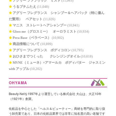
アグリー ファブリック ミスト
(11,063)
うるプチふたえ
(11,048)
アグリー フレグランス シャンプー＆ヘアパック（特に傷ん
だ髪用） ペアセット
(11,026)
マニス ストレートヘアシャンプー
(10,941)
Gloss me（グロスミー） オーロラミスト
(10,934)
Pera Base（ペラベース）
(10,902)
商品情報について
(10,899)
アグリー フレグランス ボディコロン
(10,795)
おひさまでつくった® クレンジングオイル
(10,618)
MVNE（ミューネ）×アマールカ ボディバター ジャスミン
with アップル
(10,202)
OHYAMA
Beauty-Netを1997年より運営している株式会社 大山は、大正10年
（1921年）創業。
化粧品を中心とした「ヘルス＆ビューティー」商材を専門的に取り扱
う卸売業であり、日本の化粧品業界では非常に知名度の高い老舗です