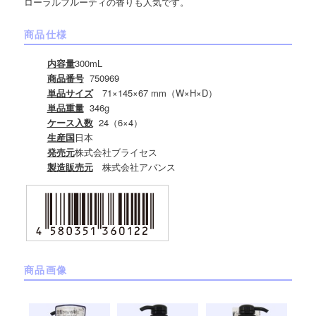
ローラルフルーティの香りも人気です。
商品仕様
内容量
300mL
商品番号
750969
単品サイズ
71×145×67 mm（W×H×D）
単品重量
346g
ケース入数
24（6×4）
生産国
日本
発売元
株式会社ブライセス
製造販売元
株式会社アバンス
商品画像