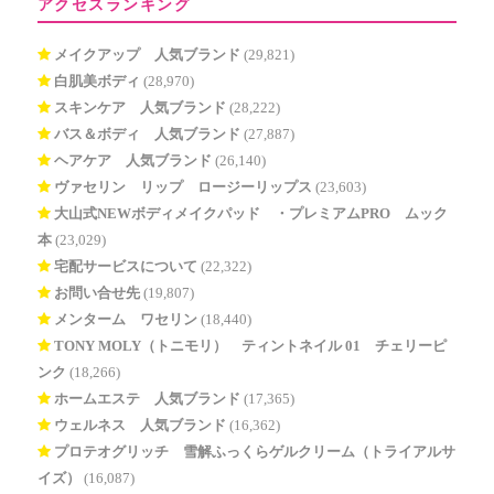
アクセスランキング
メイクアップ 人気ブランド
(29,821)
白肌美ボディ
(28,970)
スキンケア 人気ブランド
(28,222)
バス＆ボディ 人気ブランド
(27,887)
ヘアケア 人気ブランド
(26,140)
ヴァセリン リップ ロージーリップス
(23,603)
大山式NEWボディメイクパッド®・プレミアムPRO ムック
本
(23,029)
宅配サービスについて
(22,322)
お問い合せ先
(19,807)
メンターム ワセリン
(18,440)
TONY MOLY（トニモリ） ティントネイル 01 チェリーピ
ンク
(18,266)
ホームエステ 人気ブランド
(17,365)
ウェルネス 人気ブランド
(16,362)
プロテオグリッチ 雪解ふっくらゲルクリーム（トライアルサ
イズ）
(16,087)