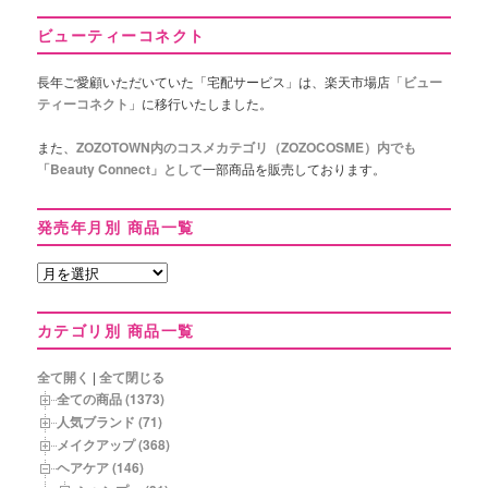
ビューティーコネクト
長年ご愛顧いただいていた「宅配サービス」は、楽天市場店「
ビュー
ティーコネクト
」に移行いたしました。
また、
ZOZOTOWN内のコスメカテゴリ（ZOZOCOSME）内でも
「Beauty Connect」として
一部商品を販売しております。
発売年月別 商品一覧
発
売
年
カテゴリ別 商品一覧
月
別
商
全て開く
|
全て閉じる
品
全ての商品 (1373)
一
人気ブランド (71)
覧
メイクアップ (368)
ヘアケア (146)