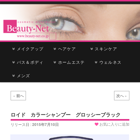
cosmetic distributor
Beauty-Net
メ
メイクアップ
メ
サ
ヘアケア
スキンケア
イ
ン
バス＆ボディ
イ
ブ
ホームエステ
ウェルネス
メ
ニ
メンズ
ン
コ
ュ
ー
コ
ン
投
«
前へ
次へ
»
稿
ン
テ
ナ
ビ
ロイド カラーシャンプー グロッシーブラック
テ
ン
ゲ
お気に入りに追加
リリース日 :
2015年7月10日
ー
ン
ツ
シ