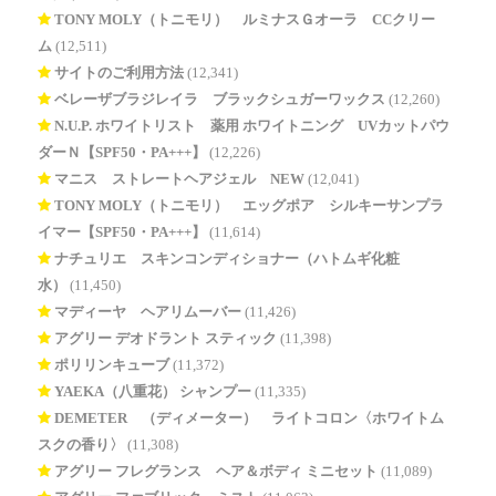
TONY MOLY（トニモリ） ルミナスＧオーラ CCクリー
ム
(12,511)
サイトのご利用方法
(12,341)
ベレーザブラジレイラ ブラックシュガーワックス
(12,260)
N.U.P. ホワイトリスト 薬用 ホワイトニング UVカットパウ
ダーＮ【SPF50・PA+++】
(12,226)
マニス ストレートヘアジェル NEW
(12,041)
TONY MOLY（トニモリ） エッグポア シルキーサンプラ
イマー【SPF50・PA+++】
(11,614)
ナチュリエ スキンコンディショナー（ハトムギ化粧
水）
(11,450)
マディーヤ ヘアリムーバー
(11,426)
アグリー デオドラント スティック
(11,398)
ポリリンキューブ
(11,372)
YAEKA（八重花） シャンプー
(11,335)
DEMETER®（ディメーター） ライトコロン〈ホワイトム
スクの香り〉
(11,308)
アグリー フレグランス ヘア＆ボディ ミニセット
(11,089)