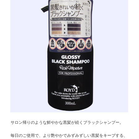
ョ
ツ
へ
ン
へ
移
移
動
動
サロン帰りのような鮮やかな黒髪が続くブラックシャンプー。
毎日のご使用で、より艶やかでみずみずしい黒髪をキープする、