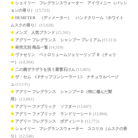
シェイリー フレグランスウォーター アイヴィニー（パッシ
ョンの香り）
(15,725)
DEMETER®（ディメーター） ハンドクリーム〈ホワイト
ムスクの香り〉
(15,628)
メンズ 人気ブランド
(15,591)
アグリー フレグランス シャンプー プレミアム
(15,513)
発売元別 商品一覧
(14,519)
ヴァセリン ペトロリュームジェリーリップ Ｂ（チェリ
ー）
(14,304)
二の腕ザラザラを洗う重曹石けん
(13,485)
ザ・セム CPチップコンシーラー 1.5 ナチュラルベージ
ュ
(13,131)
アグリー フレグランス シャンプーＤ（特に傷んだ髪
用）
(13,091)
アグリー ファブリック ソフター
(13,047)
アグリー ファブリック ランドリーシート
(12,904)
アグリー フレグランス ボディシート
(12,772)
シェイリー フレグランスウォーター ココリカ（ムスクの香
り）
(12,546)