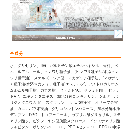
全成分
水、グリセリン、BG、パルミチン酸エチルヘキシル、香料、ベ
ヘニルアルコール、ヒマワリ種子油、(ヒマワリ種子油/水添ヒマ
ワリ種子油)エステルズ、シア脂、マカデミア種子油、(マカデミ
ア種子油/水添マカデミア種子油)エステルズ、アストロカリウム
ムルムル種子脂、カカオ脂、セラミドNG、セラミドNP、セラミ
ドAP、ユキノシタエキス、加水分解コンキオリン、シルク、ポ
リクオタニウム-51、スクワラン、ホホバ種子油、オリーブ果実
油、カニナバラ果実油、グリコシルトレハロース、加水分解水添
デンプン、DPG、トコフェロール、カプリル酸グリセリル、ステ
アリン酸ソルビタン、ヤシ脂肪酸スクロース、イソステアリン酸
ソルビタン、ポリソルベート60、PPG-4セテス-20、PEG-60水添