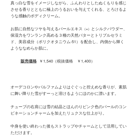
真っ白な雪をイメージしながら、ふんわりとしたぬくもりを感じ
させる香りとともに極上のうるおいを与えてくれる、とろけるよ
うな感触のボディクリーム。
お肌に自然なツヤを与えるパールエキス
とシルクパウダー、
（※）
保湿力をワンランク高める３種の天然バターとトリプルセラミ
ド、美容成分（ポリクオタニウム-51）を配合し、内側から輝く
ようななめらか肌に。
販売価格
￥1,540（税抜価格 ￥1,400）
オーデコロンやパルファムよりはぐぐっと控えめな香りが、素肌
に舞い降りた雪がすーっと溶けるようにほのかに漂います。
チューブの右肩には雪の結晶とほんのりピンク色のパールのコン
ビネーションチャームを加えたリュクスな仕上がり。
中身を使い終わった後もストラップやチャームとして活用してい
ただけます。