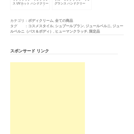
ス UVカット ハンドクリー
グランス ハンドクリー
ムRN【SPF20・PA++】
ム ウィズ ネイル
カテゴリ：
ボディクリーム
,
全ての商品
タグ ：
コスメスタイル
,
シュプールブラン
,
ジュールベルニ
,
ジュー
ルベルニ（バス＆ボディ）
,
ヒューマンクラッチ
,
限定品
スポンサード リンク