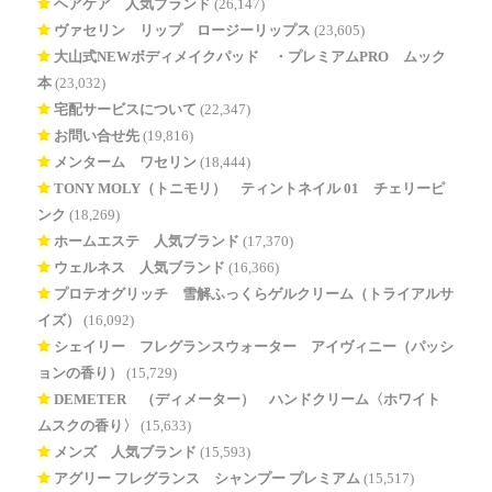
ヘアケア 人気ブランド
(26,147)
ヴァセリン リップ ロージーリップス
(23,605)
大山式NEWボディメイクパッド®・プレミアムPRO ムック
本
(23,032)
宅配サービスについて
(22,347)
お問い合せ先
(19,816)
メンターム ワセリン
(18,444)
TONY MOLY（トニモリ） ティントネイル 01 チェリーピ
ンク
(18,269)
ホームエステ 人気ブランド
(17,370)
ウェルネス 人気ブランド
(16,366)
プロテオグリッチ 雪解ふっくらゲルクリーム（トライアルサ
イズ）
(16,092)
シェイリー フレグランスウォーター アイヴィニー（パッシ
ョンの香り）
(15,729)
DEMETER®（ディメーター） ハンドクリーム〈ホワイト
ムスクの香り〉
(15,633)
メンズ 人気ブランド
(15,593)
アグリー フレグランス シャンプー プレミアム
(15,517)