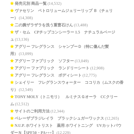
発売元別 商品一覧
(14,532)
ヴァセリン ペトロリュームジェリーリップ Ｂ（チェリ
ー）
(14,308)
二の腕ザラザラを洗う重曹石けん
(13,488)
ザ・セム CPチップコンシーラー 1.5 ナチュラルベージ
ュ
(13,136)
アグリー フレグランス シャンプーＤ（特に傷んだ髪
用）
(13,099)
アグリー ファブリック ソフター
(13,049)
アグリー ファブリック ランドリーシート
(12,908)
アグリー フレグランス ボディシート
(12,775)
シェイリー フレグランスウォーター ココリカ（ムスクの香
り）
(12,549)
TONY MOLY（トニモリ） ルミナスＧオーラ CCクリー
ム
(12,512)
サイトのご利用方法
(12,344)
ベレーザブラジレイラ ブラックシュガーワックス
(12,265)
N.U.P. ホワイトリスト 薬用 ホワイトニング UVカットパウ
ダーＮ【SPF50・PA+++】
(12,229)