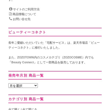
サイトのご利用方法
商品情報について
お問い合せ先
ビューティーコネクト
長年ご愛顧いただいていた「宅配サービス」は、楽天市場店「
ビュー
ティーコネクト
」に移行いたしました。
また、
ZOZOTOWN内のコスメカテゴリ（ZOZOCOSME）内でも
「Beauty Connect」として
一部商品を販売しております。
発売年月別 商品一覧
発
売
年
カテゴリ別 商品一覧
月
別
商
全て開く
|
全て閉じる