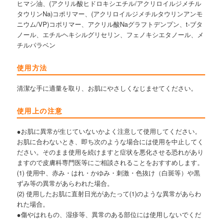
ヒマシ油、(アクリル酸ヒドロキシエチル/アクリロイルジメチル
タウリンNa)コポリマー、(アクリロイルジメチルタウリンアンモ
ニウム/VP)コポリマー、アクリル酸Naグラフトデンプン、t-ブタ
ノール、エチルヘキシルグリセリン、フェノキシエタノール、メ
チルパラベン
使用方法
清潔な手に適量を取り、お肌にやさしくなじませてください。
使用上の注意
●お肌に異常が生じていないかよく注意して使用してください。
お肌に合わないとき、即ち次のような場合には使用を中止してく
ださい。そのまま使用を続けますと症状を悪化させる恐れがあり
ますので皮膚科専門医等にご相談されることをおすすめします。
(1) 使用中、赤み・はれ・かゆみ・刺激・色抜け（白斑等）や黒
ずみ等の異常があらわれた場合。
(2) 使用したお肌に直射日光があたって(1)のような異常があらわ
れた場合。
●傷やはれもの、湿疹等、異常のある部位には使用しないでくだ