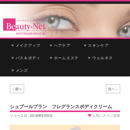
cosmetic distributor
Beauty-Net
メ
メイクアップ
メ
サ
ヘアケア
スキンケア
イ
ン
バス＆ボディ
イ
ブ
ホームエステ
ウェルネス
メ
ニ
メンズ
ン
コ
ュ
ー
コ
ン
投
«
前へ
次へ
»
稿
ン
テ
ナ
ビ
シュプールブラン フレグランスボディクリーム
テ
ン
ゲ
お気に入りに追加
リリース日 :
2018年9月9日
ー
ン
ツ
シ