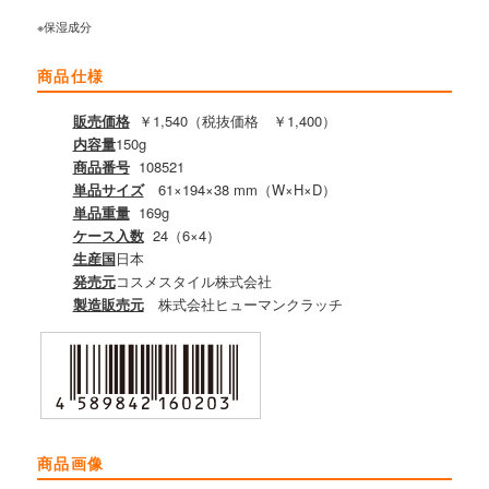
※保湿成分
商品仕様
販売価格
￥1,540（税抜価格 ￥1,400）
内容量
150g
商品番号
108521
単品サイズ
61×194×38 mm（W×H×D）
単品重量
169g
ケース入数
24（6×4）
生産国
日本
発売元
コスメスタイル株式会社
製造販売元
株式会社ヒューマンクラッチ
商品画像