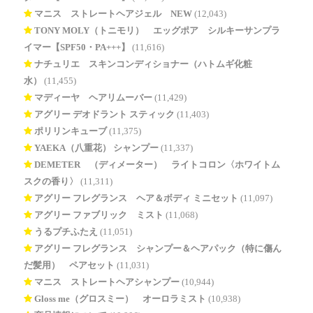
マニス ストレートヘアジェル NEW
(12,043)
TONY MOLY（トニモリ） エッグポア シルキーサンプラ
イマー【SPF50・PA+++】
(11,616)
ナチュリエ スキンコンディショナー（ハトムギ化粧
水）
(11,455)
マディーヤ ヘアリムーバー
(11,429)
アグリー デオドラント スティック
(11,403)
ポリリンキューブ
(11,375)
YAEKA（八重花） シャンプー
(11,337)
DEMETER®（ディメーター） ライトコロン〈ホワイトム
スクの香り〉
(11,311)
アグリー フレグランス ヘア＆ボディ ミニセット
(11,097)
アグリー ファブリック ミスト
(11,068)
うるプチふたえ
(11,051)
アグリー フレグランス シャンプー＆ヘアパック（特に傷ん
だ髪用） ペアセット
(11,031)
マニス ストレートヘアシャンプー
(10,944)
Gloss me（グロスミー） オーロラミスト
(10,938)