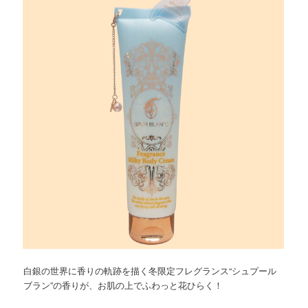
ョ
ツ
へ
ン
へ
移
移
動
動
白銀の世界に香りの軌跡を描く冬限定フレグランス“シュプール
ブラン”の香りが、お肌の上でふわっと花ひらく！