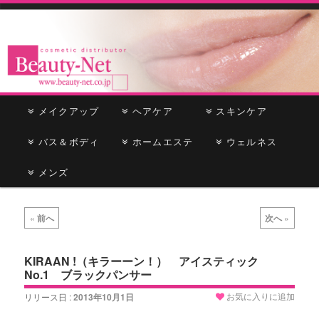
cosmetic distributor
Beauty-Net
メ
メイクアップ
メ
サ
ヘアケア
スキンケア
イ
ン
バス＆ボディ
イ
ブ
ホームエステ
ウェルネス
メ
ニ
メンズ
ン
コ
ュ
ー
コ
ン
投
«
前へ
次へ
»
稿
ン
テ
ナ
ビ
KIRAAN !（キラーーン！） アイスティック
テ
ン
No.1 ブラックパンサー
ゲ
ー
ン
ツ
お気に入りに追加
リリース日 :
2013年10月1日
シ