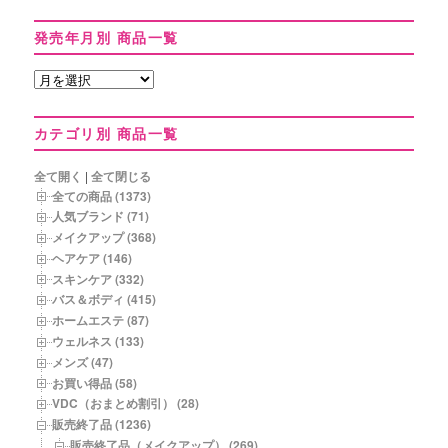
発売年月別 商品一覧
発
売
年
カテゴリ別 商品一覧
月
別
商
全て開く
|
全て閉じる
品
全ての商品 (1373)
一
人気ブランド (71)
覧
メイクアップ (368)
ヘアケア (146)
スキンケア (332)
バス＆ボディ (415)
ホームエステ (87)
ウェルネス (133)
メンズ (47)
お買い得品 (58)
VDC（おまとめ割引） (28)
販売終了品 (1236)
販売終了品（メイクアップ） (269)