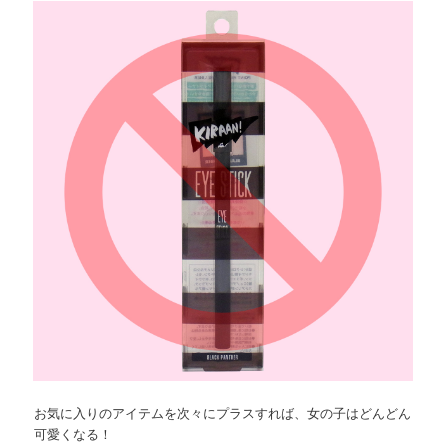
ョ
ツ
へ
ン
へ
移
移
動
動
お気に入りのアイテムを次々にプラスすれば、女の子はどんどん
可愛くなる！