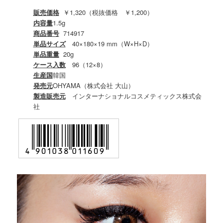
販売価格
￥1,320（税抜価格 ￥1,200）
内容量
1.5g
商品番号
714917
単品サイズ
40×180×19 mm（W×H×D）
単品重量
20g
ケース入数
96（12×8）
生産国
韓国
発売元
OHYAMA（株式会社 大山）
製造販売元
インターナショナルコスメティックス株式会
社