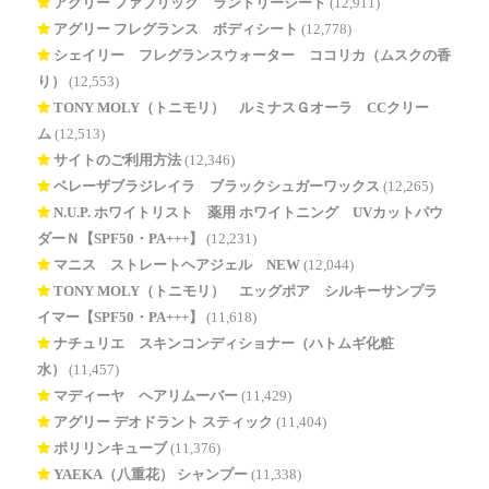
アグリー ファブリック ランドリーシート
(12,911)
アグリー フレグランス ボディシート
(12,778)
シェイリー フレグランスウォーター ココリカ（ムスクの香
り）
(12,553)
TONY MOLY（トニモリ） ルミナスＧオーラ CCクリー
ム
(12,513)
サイトのご利用方法
(12,346)
ベレーザブラジレイラ ブラックシュガーワックス
(12,265)
N.U.P. ホワイトリスト 薬用 ホワイトニング UVカットパウ
ダーＮ【SPF50・PA+++】
(12,231)
マニス ストレートヘアジェル NEW
(12,044)
TONY MOLY（トニモリ） エッグポア シルキーサンプラ
イマー【SPF50・PA+++】
(11,618)
ナチュリエ スキンコンディショナー（ハトムギ化粧
水）
(11,457)
マディーヤ ヘアリムーバー
(11,429)
アグリー デオドラント スティック
(11,404)
ポリリンキューブ
(11,376)
YAEKA（八重花） シャンプー
(11,338)