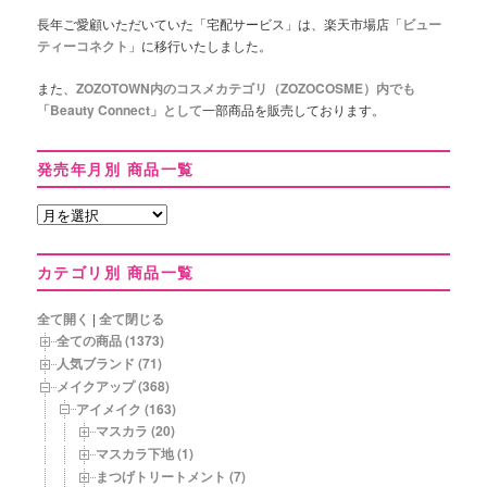
長年ご愛顧いただいていた「宅配サービス」は、楽天市場店「
ビュー
ティーコネクト
」に移行いたしました。
また、
ZOZOTOWN内のコスメカテゴリ（ZOZOCOSME）内でも
「Beauty Connect」として
一部商品を販売しております。
発売年月別 商品一覧
発
売
年
カテゴリ別 商品一覧
月
別
商
全て開く
|
全て閉じる
品
全ての商品 (1373)
一
人気ブランド (71)
覧
メイクアップ (368)
アイメイク (163)
マスカラ (20)
マスカラ下地 (1)
まつげトリートメント (7)