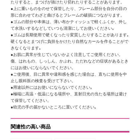
たりすると、まつげが抜けたり切れたりすることがあります。
●上に重いものをのせて保管したり、フレーム部分を自分の目の
形に合わせてわざと曲げるとフレームの破損につながります。
●ゴムの部分や本体は、薄い布かティッシュで軽くふくか、外し
て水洗いするなどしていつも清潔にしてお使いください｡
●ゴムは長期使用で硬くなったり変質したりすることがあります｡
硬くなるとまつげに負担をかけたり自然なカールを作ることがで
きなくなります｡
●お肌に異常が生じていないかよく注意してご使用ください。
傷、はれもの、しっしん、かぶれ、ただれなどの症状があるとき
にはお使いにならないでください。
●ご使用後、目に異常や違和感を感じた場合は、直ちに使用を中
止し眼科医の検査を受けて下さい。
●用途以外にはお使いにならないでください｡
●極端に高温・低温になる場所や、直射日光の当たる場所は避け
て保管してください。
●幼児の手の届かないところに置いてください｡
関連性の高い商品