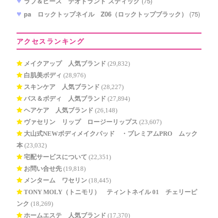
ラブ＆ピース デオドラント スティック
(75)
pa ロックトップネイル Z06（ロックトップブラック）
(75)
アクセスランキング
メイクアップ 人気ブランド
(29,832)
白肌美ボディ
(28,976)
スキンケア 人気ブランド
(28,227)
バス＆ボディ 人気ブランド
(27,894)
ヘアケア 人気ブランド
(26,148)
ヴァセリン リップ ロージーリップス
(23,607)
大山式NEWボディメイクパッド®・プレミアムPRO ムック
本
(23,032)
宅配サービスについて
(22,351)
お問い合せ先
(19,818)
メンターム ワセリン
(18,445)
TONY MOLY（トニモリ） ティントネイル 01 チェリーピ
ンク
(18,269)
ホームエステ 人気ブランド
(17,370)