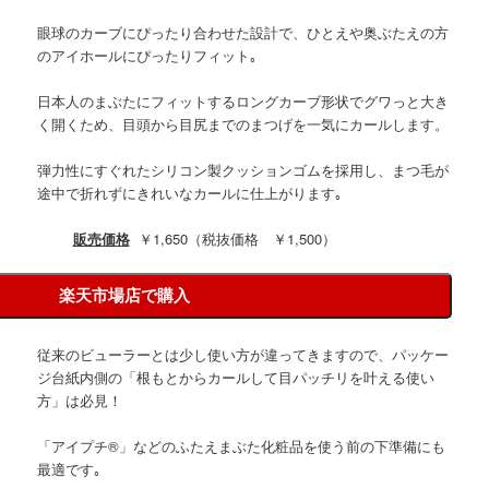
眼球のカーブにぴったり合わせた設計で、ひとえや奥ぶたえの方
のアイホールにぴったりフィット｡
日本人のまぶたにフィットするロングカーブ形状でグワっと大き
く開くため、目頭から目尻までのまつげを一気にカールします。
弾力性にすぐれたシリコン製クッションゴムを採用し、まつ毛が
途中で折れずにきれいなカールに仕上がります｡
販売価格
￥1,650（税抜価格 ￥1,500）
楽天市場店で購入
従来のビューラーとは少し使い方が違ってきますので、パッケー
ジ台紙内側の「根もとからカールして目パッチリを叶える使い
方」は必見！
「アイプチ®」などのふたえまぶた化粧品を使う前の下準備にも
最適です｡