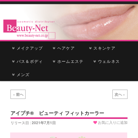
cosmetic distributor
Beauty-Net
メ
メイクアップ
メ
サ
ヘアケア
スキンケア
イ
ン
バス＆ボディ
イ
ブ
ホームエステ
ウェルネス
メ
ニ
メンズ
ン
コ
ュ
ー
コ
ン
投
«
前へ
次へ
»
稿
ン
テ
ナ
ビ
アイプチ® ビューティ フィットカーラー
テ
ン
ゲ
お気に入りに追加
リリース日 :
2021年7月1日
ー
ン
ツ
シ