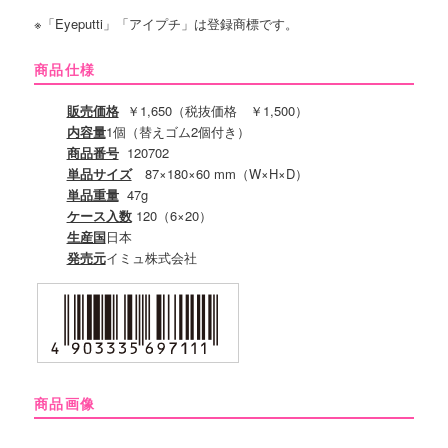
※「Eyeputti」「アイプチ」は登録商標です。
商品仕様
販売価格
￥1,650（税抜価格 ￥1,500）
内容量
1個（替えゴム2個付き）
商品番号
120702
単品サイズ
87×180×60 mm（W×H×D）
単品重量
47g
ケース入数
120（6×20）
生産国
日本
発売元
イミュ株式会社
商品画像