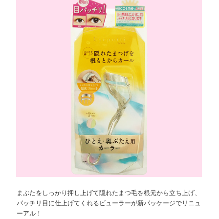
ョ
ツ
へ
ン
へ
移
移
動
動
まぶたをしっかり押し上げて隠れたまつ毛を根元から立ち上げ、
パッチリ目に仕上げてくれるビューラーが新パッケージでリニュ
ーアル！