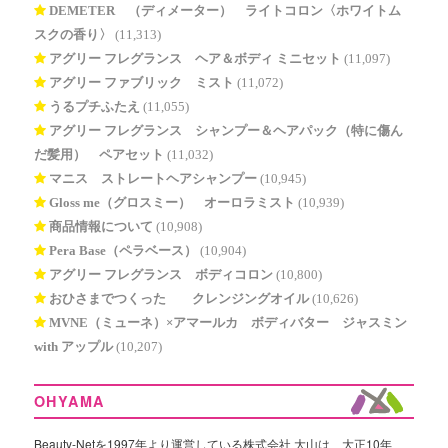
DEMETER®（ディメーター） ライトコロン〈ホワイトム
スクの香り〉
(11,313)
アグリー フレグランス ヘア＆ボディ ミニセット
(11,097)
アグリー ファブリック ミスト
(11,072)
うるプチふたえ
(11,055)
アグリー フレグランス シャンプー＆ヘアパック（特に傷ん
だ髪用） ペアセット
(11,032)
マニス ストレートヘアシャンプー
(10,945)
Gloss me（グロスミー） オーロラミスト
(10,939)
商品情報について
(10,908)
Pera Base（ペラベース）
(10,904)
アグリー フレグランス ボディコロン
(10,800)
おひさまでつくった® クレンジングオイル
(10,626)
MVNE（ミューネ）×アマールカ ボディバター ジャスミン
with アップル
(10,207)
OHYAMA
Beauty-Netを1997年より運営している株式会社 大山は、大正10年