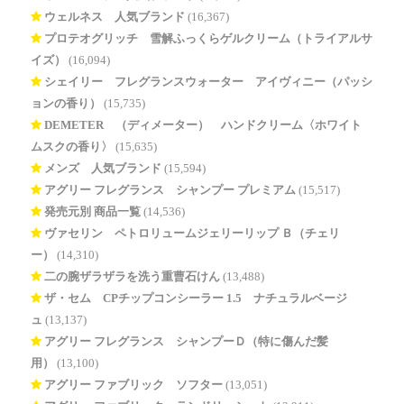
ウェルネス 人気ブランド
(16,367)
プロテオグリッチ 雪解ふっくらゲルクリーム（トライアルサ
イズ）
(16,094)
シェイリー フレグランスウォーター アイヴィニー（パッシ
ョンの香り）
(15,735)
DEMETER®（ディメーター） ハンドクリーム〈ホワイト
ムスクの香り〉
(15,635)
メンズ 人気ブランド
(15,594)
アグリー フレグランス シャンプー プレミアム
(15,517)
発売元別 商品一覧
(14,536)
ヴァセリン ペトロリュームジェリーリップ Ｂ（チェリ
ー）
(14,310)
二の腕ザラザラを洗う重曹石けん
(13,488)
ザ・セム CPチップコンシーラー 1.5 ナチュラルベージ
ュ
(13,137)
アグリー フレグランス シャンプーＤ（特に傷んだ髪
用）
(13,100)
アグリー ファブリック ソフター
(13,051)