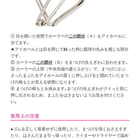
① 目を開いた状態でカーラーの
この部分
（Ａ）をアイホールに
当てます｡
★アイホールとは目を閉じて触った時に眼球の丸みを感じる部分
です。
② カーラーの
この部分
（Ｂ）をまつげの生えぎわに合わせます｡
③ カーラーの上部（中央先端の盛り上がり）で、まつげにかぶ
さったまぶたをアイホールの置くに押し上げると隠れていたまつ
げの根もとが見える状態になります。
④ まつげの根もとを挟みます｡まつげの生えぎわがグイっと前に
押し出されるため、まぶたをはさまないようお気を付けくださ
い｡
使用上の注意
●ゴムを正しく装着せずに使用したり、まつげを強くおさえすぎ
たり、はさんだまま引っ張ったり、ライターやドライヤーで温め