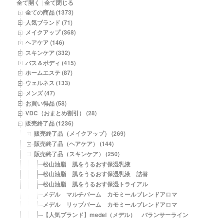
商
全て開く
|
全て閉じる
品
全ての商品 (1373)
一
人気ブランド (71)
覧
メイクアップ (368)
ヘアケア (146)
スキンケア (332)
バス＆ボディ (415)
ホームエステ (87)
ウェルネス (133)
メンズ (47)
お買い得品 (58)
VDC（おまとめ割引） (28)
販売終了品 (1236)
販売終了品（メイクアップ） (269)
販売終了品（ヘアケア） (144)
販売終了品（スキンケア） (250)
松山油脂 肌をうるおす保湿乳液
松山油脂 肌をうるおす保湿乳液 詰替
松山油脂 肌をうるおす保湿トライアル
メデル マルチバーム カモミールブレンドアロマ
メデル リップバーム カモミールブレンドアロマ
【人気ブランド】medel（メデル） バランサーライン