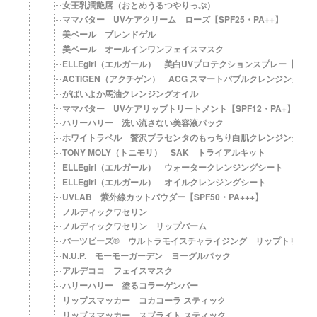
女王乳潤艶唇（おとめうるつやりっぷ）
ママバター UVケアクリーム ローズ【SPF25・PA++】
美ベール ブレンドゲル
美ベール オールインワンフェイスマスク
ELLEgirl（エルガール） 美白UVプロテクションスプレー【SPF50
ACTIGEN（アクチゲン） ACG スマートバブルクレンジング
がばいよか馬油クレンジングオイル
ママバター UVケアリップトリートメント【SPF12・PA+】
ハリーハリー 洗い流さない美容液パック
ホワイトラベル 贅沢プラセンタのもっちり白肌クレンジング
TONY MOLY（トニモリ） SAK トライアルキット
ELLEgirl（エルガール） ウォータークレンジングシート
ELLEgirl（エルガール） オイルクレンジングシート
UVLAB 紫外線カットパウダー【SPF50・PA+++】
ノルディックワセリン
ノルディックワセリン リップバーム
バーツビーズ® ウルトラモイスチャライジング リップトリート
N.U.P. モーモーガーデン ヨーグルパック
アルデココ フェイスマスク
ハリーハリー 塗るコラーゲンバー
リップスマッカー コカコーラ スティック
リップスマッカー スプライト スティック