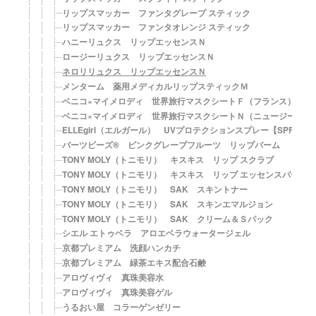
リップスマッカー ファンタグレープ スティック
リップスマッカー ファンタオレンジ スティック
ハニーリュクス リップエッセンスＮ
ロージーリュクス リップエッセンスＮ
ネロリリュクス リップエッセンスＮ
メンターム 薬用メディカルリップスティックＭ
ベニコ×マイメロディ 世界旅行マスクシートＦ（フランス）
ベニコ×マイメロディ 世界旅行マスクシートＮ（ニュージーラン
ELLEgirl（エルガール） UVプロテクションスプレー【SPF50+・
バーツビーズ® ピンクグレープフルーツ リップバーム
TONY MOLY（トニモリ） キスキス リップ スクラブ
TONY MOLY（トニモリ） キスキス リップ エッセンスバーム
TONY MOLY（トニモリ） SAK スキントナー
TONY MOLY（トニモリ） SAK スキンエマルジョン
TONY MOLY（トニモリ） SAK クリーム＆Ｓパック
シエル エトゥベラ アロエベラウォータージェル
京都プレミアム 洗顔ハンカチ
京都プレミアム 緑茶エキス配合石鹸
アロヴィヴィ 真珠美容水
アロヴィヴィ 真珠美容ゲル
うるおい屋 コラーゲンゼリー