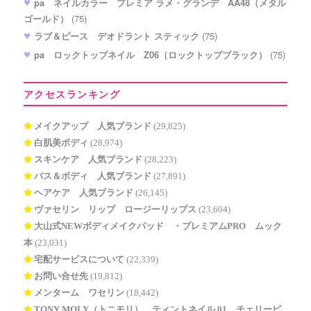
pa ネイルカラー プレミア ラメ・グランデ AA48（メタル
ゴールド）
(75)
ラブ＆ピース デオドラント スティック
(75)
pa ロックトップネイル Z06（ロックトップブラック）
(75)
アクセスランキング
メイクアップ 人気ブランド
(29,825)
白肌美ボディ
(28,974)
スキンケア 人気ブランド
(28,223)
バス＆ボディ 人気ブランド
(27,891)
ヘアケア 人気ブランド
(26,145)
ヴァセリン リップ ロージーリップス
(23,604)
大山式NEWボディメイクパッド®・プレミアムPRO ムック
本
(23,031)
宅配サービスについて
(22,339)
お問い合せ先
(19,812)
メンターム ワセリン
(18,442)
TONY MOLY（トニモリ） ティントネイル 01 チェリーピ