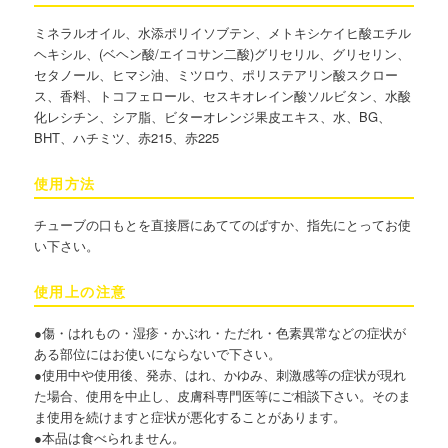
ミネラルオイル、水添ポリイソブテン、メトキシケイヒ酸エチル
ヘキシル、(ベヘン酸/エイコサン二酸)グリセリル、グリセリン、
セタノール、ヒマシ油、ミツロウ、ポリステアリン酸スクロー
ス、香料、トコフェロール、セスキオレイン酸ソルビタン、水酸
化レシチン、シア脂、ビターオレンジ果皮エキス、水、BG、
BHT、ハチミツ、赤215、赤225
使用方法
チューブの口もとを直接唇にあててのばすか、指先にとってお使
い下さい。
使用上の注意
●傷・はれもの・湿疹・かぶれ・ただれ・色素異常などの症状が
ある部位にはお使いにならないで下さい。
●使用中や使用後、発赤、はれ、かゆみ、刺激感等の症状が現れ
た場合、使用を中止し、皮膚科専門医等にご相談下さい。そのま
ま使用を続けますと症状が悪化することがあります。
●本品は食べられません。