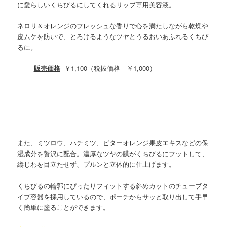
に愛らしいくちびるにしてくれるリップ専用美容液。
ネロリ＆オレンジのフレッシュな香りで心を満たしながら乾燥や
皮ムケを防いで、とろけるようなツヤとうるおいあふれるくちび
るに。
販売価格
￥1,100（税抜価格 ￥1,000）
また、ミツロウ、ハチミツ、ビターオレンジ果皮エキスなどの保
湿成分を贅沢に配合。濃厚なツヤの膜がくちびるにフットして、
縦じわを目立たせず、プルンと立体的に仕上げます。
くちびるの輪郭にぴったりフィットする斜めカットのチューブタ
イプ容器を採用しているので、ポーチからサッと取り出して手早
く簡単に塗ることができます。