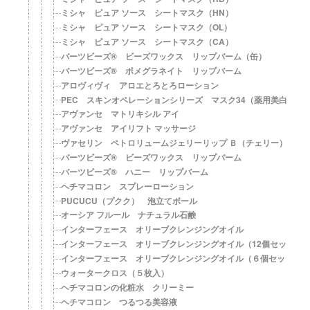
ミシャ ピュア ソース シートマスク（HN）
ミシャ ピュア ソース シートマスク（OL）
ミシャ ピュア ソース シートマスク（CA）
バーツビーズ® ビーズワックス リップバーム（缶）
バーツビーズ® ポメグラネイト リップバーム
アロヴィヴィ アロエとろとろローション
PEC スキンオペレーションシリーズ マスク34（薬用美白）
アヴァンセ マトリキシル アイ
アヴァンセ アイリフト マッサージ
ヴァセリン ペトロリュームジェリーリップ Ｂ（チェリー）
バーツビーズ® ビーズワックス リップバーム
バーツビーズ® ハニー リップバーム
ヘチマコロン スプレーローション
PUCUCU（プクク） 泡立てボール
オーシア フルール ナチュラル石鹸
インターフェース オリーブクレンジングオイル
インターフェース オリーブクレンジングオイル（12個セット）
インターフェース オリーブクレンジングオイル（６個セット）
ウォータークロス（５枚入）
ヘチマコロンの化粧水 クリーミー
ヘチマコロン つるつる美容液