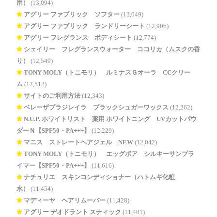
用）
(13,094)
アグリー ファブリック ソフター
(13,049)
アグリー ファブリック ランドリーシート
(12,906)
アグリー フレグランス ボディシート
(12,774)
シェイリー フレグランスウォーター ココリカ（ムスクの香
り）
(12,549)
TONY MOLY（トニモリ） ルミナスＧオーラ CCクリー
ム
(12,512)
サイトのご利用方法
(12,343)
ベレーザブラジレイラ ブラックシュガーワックス
(12,262)
N.U.P. ホワイトリスト 薬用 ホワイトニング UVカットパウ
ダーＮ【SPF50・PA+++】
(12,229)
マニス ストレートヘアジェル NEW
(12,042)
TONY MOLY（トニモリ） エッグポア シルキーサンプラ
イマー【SPF50・PA+++】
(11,616)
ナチュリエ スキンコンディショナー（ハトムギ化粧
水）
(11,454)
マディーヤ ヘアリムーバー
(11,428)
アグリー デオドラント スティック
(11,401)