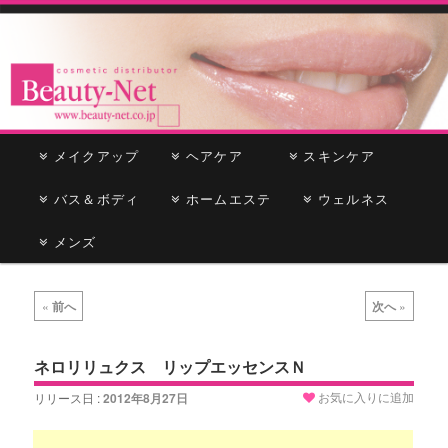
cosmetic distributor
Beauty-Net
メ
メイクアップ
メ
サ
ヘアケア
スキンケア
イ
ン
バス＆ボディ
イ
ブ
ホームエステ
ウェルネス
メ
ニ
メンズ
ン
コ
ュ
ー
コ
ン
投
«
前へ
次へ
»
稿
ン
テ
ナ
ビ
ネロリリュクス リップエッセンスＮ
テ
ン
ゲ
お気に入りに追加
リリース日 :
2012年8月27日
ー
ン
ツ
シ