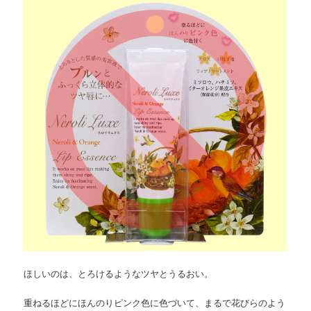
ョ
ツ
へ
ン
へ
移
移
動
動
ほしいのは、とろけるようなツヤとうるおい。
重ねるほどにほんのりピンク色に色づいて、まるで花びらのよう