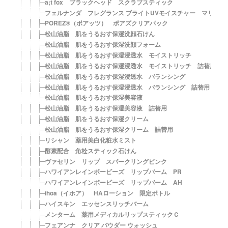
a;t fox ブラックヘッド スクラブスティック
フェルナンダ フレグランス ブライトUVモイスチャー マリアリゲル【
POREZ®（ポアッツ） ポアズクリアパック
松山油脂 肌をうるおす保湿洗顔石けん
松山油脂 肌をうるおす保湿洗顔フォーム
松山油脂 肌をうるおす保湿浸透水 モイストリッチ
松山油脂 肌をうるおす保湿浸透水 モイストリッチ 詰替用
松山油脂 肌をうるおす保湿浸透水 バランシング
松山油脂 肌をうるおす保湿浸透水 バランシング 詰替用
松山油脂 肌をうるおす保湿美容液
松山油脂 肌をうるおす保湿美容液 詰替用
松山油脂 肌をうるおす保湿クリーム
松山油脂 肌をうるおす保湿クリーム 詰替用
リシャン 薬用美白化粧水ミスト
酵素配合 角栓スティック石けん
ヴァセリン リップ スパークリングピンク
ハワイアンレインボービーズ リップバーム PR
ハワイアンレインボービーズ リップバーム AH
ihoa（イホア） HAローション 限定ボトル
ハイスキン エッセンスリッチバーム
メンターム 薬用メディカルリップスティックＣ
フェアンナ クリア パウダー ウォッシュ