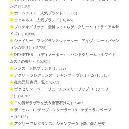
ンク
(18,268)
ホームエステ 人気ブランド
(17,368)
ウェルネス 人気ブランド
(16,365)
プロテオグリッチ 雪解ふっくらゲルクリーム（トライアルサ
イズ）
(16,090)
シェイリー フレグランスウォーター アイヴィニー（パッシ
ョンの香り）
(15,728)
DEMETER®（ディメーター） ハンドクリーム〈ホワイト
ムスクの香り〉
(15,631)
メンズ 人気ブランド
(15,592)
アグリー フレグランス シャンプー プレミアム
(15,515)
発売元別 商品一覧
(14,527)
ヴァセリン ペトロリュームジェリーリップ Ｂ（チェリ
ー）
(14,307)
二の腕ザラザラを洗う重曹石けん
(13,487)
ザ・セム CPチップコンシーラー 1.5 ナチュラルベージ
ュ
(13,135)
アグリー フレグランス シャンプーＤ（特に傷んだ髪