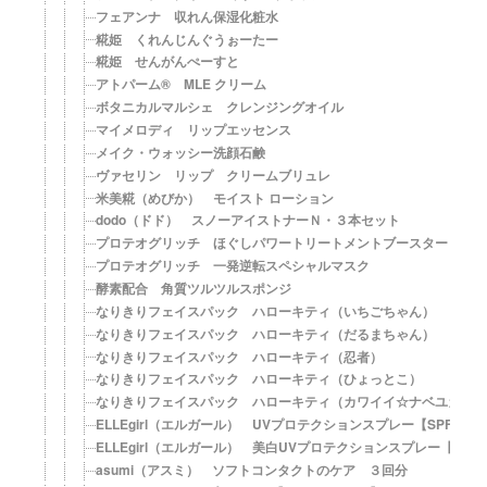
フェアンナ 収れん保湿化粧水
糀姫 くれんじんぐうぉーたー
糀姫 せんがんぺーすと
アトパーム® MLE クリーム
ボタニカルマルシェ クレンジングオイル
マイメロディ リップエッセンス
メイク・ウォッシー洗顔石鹸
ヴァセリン リップ クリームブリュレ
米美糀（めびか） モイスト ローション
dodo（ドド） スノーアイストナーＮ・３本セット
プロテオグリッチ ほぐしパワートリートメントブースター
プロテオグリッチ 一発逆転スペシャルマスク
酵素配合 角質ツルツルスポンジ
なりきりフェイスパック ハローキティ（いちごちゃん）
なりきりフェイスパック ハローキティ（だるまちゃん）
なりきりフェイスパック ハローキティ（忍者）
なりきりフェイスパック ハローキティ（ひょっとこ）
なりきりフェイスパック ハローキティ（カワイイ☆ナベユカ）
ELLEgirl（エルガール） UVプロテクションスプレー【SPF50+
ELLEgirl（エルガール） 美白UVプロテクションスプレー【SPF5
asumi（アスミ） ソフトコンタクトのケア ３回分