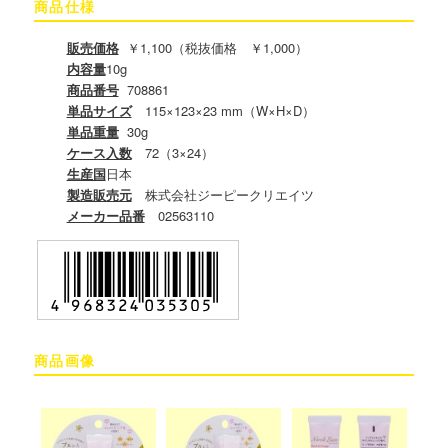
商品仕様
販売価格
￥1,100（税抜価格 ￥1,000）
内容量
10g
商品番号
708861
単品サイズ
115×123×23 mm（W×H×D）
単品重量
30g
ケース入数
72（3×24）
生産国
日本
製造販売元
株式会社ジーピークリエイツ
メーカー品番
02563110
商品画像