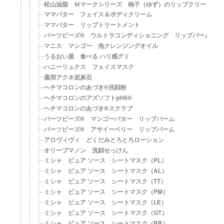
松山油脂 Ｍマークシリーズ 柚子（ゆず）のリップクリーム【
ママバター フェイス＆ボディクリーム
ママバター リップトリートメント
バーツビーズ® ウルトラコンディショニング リップバーム
マニス マンゴー 泡クレンジングオイル
うるおい屋 食べる ハリ感グミ
ハニーリュクス フェイスマスク
薬用アクネ泥炭石
ヘチマコロンのあづき®洗顔粉
ヘチマコロンのアズソフトpH6®
ヘチマコロンのあづき®スクラブ
バーツビーズ® マンゴーバター リップバーム
バーツビーズ® アサイーベリー リップバーム
アロヴィヴィ どくだみとろとろローション
オリーブマノン 洗顔せっけん
ミシャ ピュア ソース シートマスク（PL）
ミシャ ピュア ソース シートマスク（AL）
ミシャ ピュア ソース シートマスク（TT）
ミシャ ピュア ソース シートマスク（PM）
ミシャ ピュア ソース シートマスク（LE）
ミシャ ピュア ソース シートマスク（GT）
ミシャ ピュア ソース シートマスク（RB）