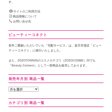
す。
サイトのご利用方法
商品情報について
お問い合せ先
ビューティーコネクト
長年ご愛顧いただいていた「宅配サービス」は、楽天市場店「
ビュー
ティーコネクト
」に移行いたしました。
また、
ZOZOTOWN内のコスメカテゴリ（ZOZOCOSME）内でも
「Beauty Connect」として
一部商品を販売しております。
発売年月別 商品一覧
発
売
年
カテゴリ別 商品一覧
月
別