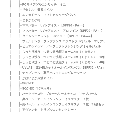
PCリペアゲルエンリッチ ミニ
リセナル 美容オイル
エレガドール フィトセルソーダパック
ときがわ小町
ママバター UVケアミスト【SPF20・PA++】
ママバター UVケアミスト アロマイン【SPF20・PA++】
タイムシークレット UVミスト【SPF32・PA+++】
フェルナンダ フレグランス エクストラUVジェル マリアリゲル【SP
ピュアヴィヴィ パーフェクトクレンジングオイルジェル
しっとり洗う つるつる洗顔フォームkm（くまモン）
しっとり洗う つるつる洗顔フォームkm（くまモン）・12個セッ
しっとり洗う つるつる洗顔フォームkm（くまモン）・48個セッ
UVLAB 紫外線カットオールインワンゲル【SPF32・PA+++】
デュプレール 薬用ホワイトニングローション
がばいよか馬油オイル
SQC-EX
SQC-EX（10本入り）
バーツビーズ® ブルーベリー＆チョコ リップバーム
美ベール オールインワンフェイスマスク ７枚
美ベール オールインワンフェイスマスク ７枚（12袋セット）
アヴァンセ トリプルコンセントレート