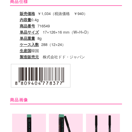
商品仕様
販売価格
￥1,034（税抜価格 ￥940）
内容量
0.4g
商品番号
716549
単品サイズ
17×126×16 mm（W×H×D）
単品重量
8g
ケース入数
288（12×24）
生産国
韓国
製造販売元
株式会社ドド・ジャパン
商品画像