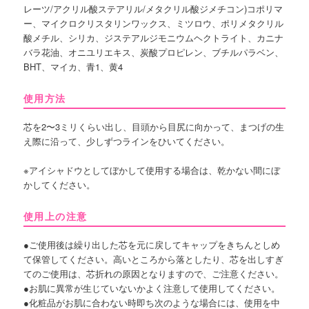
レーツ/アクリル酸ステアリル/メタクリル酸ジメチコン)コポリマ
ー、マイクロクリスタリンワックス、ミツロウ、ポリメタクリル
酸メチル、シリカ、ジステアルジモニウムヘクトライト、カニナ
バラ花油、オニユリエキス、炭酸プロピレン、ブチルパラベン、
BHT、マイカ、青1、黄4
使用方法
芯を2〜3ミリくらい出し、目頭から目尻に向かって、まつげの生
え際に沿って、少しずつラインをひいてください。
※アイシャドウとしてぼかして使用する場合は、乾かない間にぼ
かしてください。
使用上の注意
●ご使用後は繰り出した芯を元に戻してキャップをきちんとしめ
て保管してください。高いところから落としたり、芯を出しすぎ
てのご使用は、芯折れの原因となりますので、ご注意ください。
●お肌に異常が生じていないかよく注意して使用してください。
●化粧品がお肌に合わない時即ち次のような場合には、使用を中