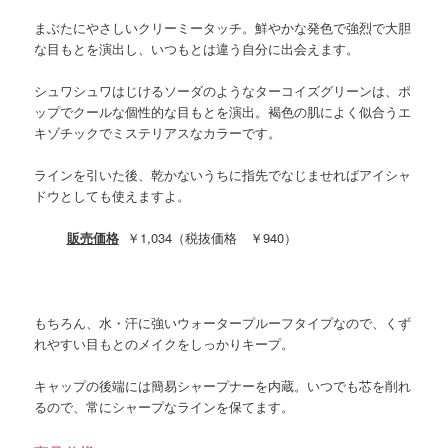
まぶたにやさしいクリーミータッチ。鮮やかな発色で強烈で大胆
な目もとを演出し、いつもとは違う自分に出会えます。
シュワシュワはじけるソーダのようなターコイズグリーンは、ポ
ップでクールな個性的な目もとを演出。褐色の肌によく似合うエ
キゾチックでミステリアスなカラーです。
ラインを引いた後、乾かないうちに指先でなじませればアイシャ
ドウとしても使えますよ。
販売価格
￥1,034（税抜価格 ￥940）
もちろん、水・汗に強いウォータープルーフタイプなので、くず
れやすい目もとのメイクをしっかりキープ。
キャップの後端には簡易シャープナーを内蔵。いつでも芯を削れ
るので、常にシャープなラインを保てます。