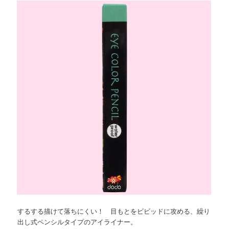
ョ
ツ
へ
ン
へ
移
移
動
動
するする描けて落ちにくい！ 目もとをビビッドに攻める、繰り
出し式ペンシルタイプのアイライナー。