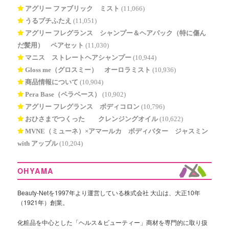
アグリー ファブリック ミスト
(11,066)
うるプチふたえ
(11,051)
アグリー フレグランス シャンプー＆ヘアパック（特に傷ん
だ髪用） ペアセット
(11,030)
マニス ストレートヘアシャンプー
(10,944)
Gloss me（グロスミー） オーロラミスト
(10,936)
商品情報について
(10,904)
Pera Base（ペラベース）
(10,902)
アグリー フレグランス ボディコロン
(10,796)
おひさまでつくった® クレンジングオイル
(10,622)
MVNE（ミューネ）×アマールカ ボディバター ジャスミン
with アップル
(10,204)
OHYAMA
Beauty-Netを1997年より運営している株式会社 大山は、大正10年
（1921年）創業。
化粧品を中心とした「ヘルス＆ビューティー」商材を専門的に取り扱