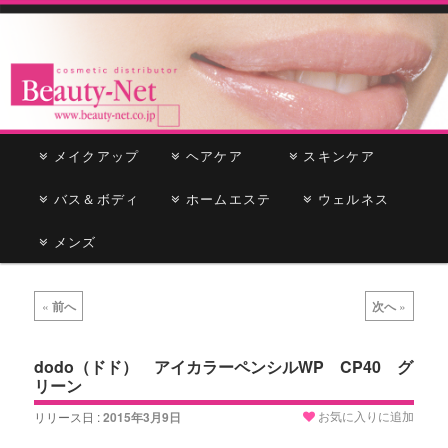
cosmetic distributor
Beauty-Net
メ
メイクアップ
メ
サ
ヘアケア
スキンケア
イ
ン
バス＆ボディ
イ
ブ
ホームエステ
ウェルネス
メ
ニ
メンズ
ン
コ
ュ
ー
コ
ン
投
«
前へ
次へ
»
稿
ン
テ
ナ
ビ
dodo（ドド） アイカラーペンシルWP CP40 グ
テ
ン
リーン
ゲ
ー
ン
ツ
お気に入りに追加
リリース日 :
2015年3月9日
シ