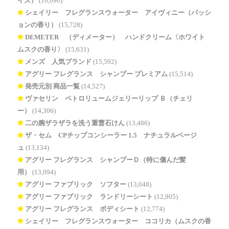
イズ）
(16,090)
シェイリー フレグランスウォーター アイヴィニー（パッシ
ョンの香り）
(15,728)
DEMETER®（ディメーター） ハンドクリーム〈ホワイト
ムスクの香り〉
(15,631)
メンズ 人気ブランド
(15,592)
アグリー フレグランス シャンプー プレミアム
(15,514)
発売元別 商品一覧
(14,527)
ヴァセリン ペトロリュームジェリーリップ Ｂ（チェリ
ー）
(14,306)
二の腕ザラザラを洗う重曹石けん
(13,486)
ザ・セム CPチップコンシーラー 1.5 ナチュラルベージ
ュ
(13,134)
アグリー フレグランス シャンプーＤ（特に傷んだ髪
用）
(13,094)
アグリー ファブリック ソフター
(13,048)
アグリー ファブリック ランドリーシート
(12,905)
アグリー フレグランス ボディシート
(12,774)
シェイリー フレグランスウォーター ココリカ（ムスクの香