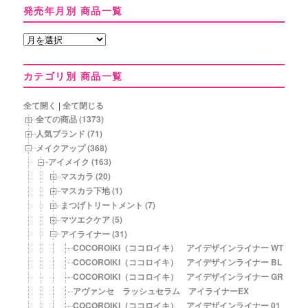
発売年月別 商品一覧
発
売
年
カテゴリ別 商品一覧
月
別
商
全て開く
|
全て閉じる
品
全ての商品 (1373)
一
人気ブランド (71)
覧
メイクアップ (368)
アイメイク (163)
マスカラ (20)
マスカラ下地 (1)
まつげトリートメント (7)
マツエクケア (5)
アイライナー (31)
COCOROIKI（ココロイキ） アイデザインライナー WT グ
COCOROIKI（ココロイキ） アイデザインライナー BL ブ
COCOROIKI（ココロイキ） アイデザインライナー GR ペ
アヴァンセ ラッシュセラム アイライナーEX
COCOROIKI（ココロイキ） アイデザインライナー 01 ミ