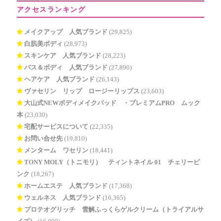
アクセスランキング
メイクアップ 人気ブランド
(29,825)
白肌美ボディ
(28,973)
スキンケア 人気ブランド
(28,223)
バス＆ボディ 人気ブランド
(27,890)
ヘアケア 人気ブランド
(26,143)
ヴァセリン リップ ロージーリップス
(23,603)
大山式NEWボディメイクパッド®・プレミアムPRO ムック
本
(23,030)
宅配サービスについて
(22,335)
お問い合せ先
(19,810)
メンターム ワセリン
(18,441)
TONY MOLY（トニモリ） ティントネイル 01 チェリーピ
ンク
(18,267)
ホームエステ 人気ブランド
(17,368)
ウェルネス 人気ブランド
(16,365)
プロテオグリッチ 雪解ふっくらゲルクリーム（トライアルサ