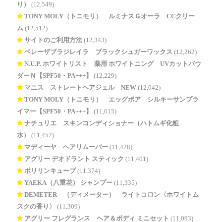
り）
(12,549)
TONY MOLY（トニモリ） ルミナスＧオーラ CCクリー
ム
(12,512)
サイトのご利用方法
(12,343)
ベレーザブラジレイラ ブラックシュガーワックス
(12,262)
N.U.P. ホワイトリスト 薬用 ホワイトニング UVカットパウ
ダーＮ【SPF50・PA+++】
(12,229)
マニス ストレートヘアジェル NEW
(12,042)
TONY MOLY（トニモリ） エッグポア シルキーサンプラ
イマー【SPF50・PA+++】
(11,615)
ナチュリエ スキンコンディショナー（ハトムギ化粧
水）
(11,452)
マディーヤ ヘアリムーバー
(11,428)
アグリー デオドラント スティック
(11,401)
ポリリンキューブ
(11,374)
YAEKA（八重花） シャンプー
(11,335)
DEMETER®（ディメーター） ライトコロン〈ホワイトム
スクの香り〉
(11,309)
アグリー フレグランス ヘア＆ボディ ミニセット
(11,093)