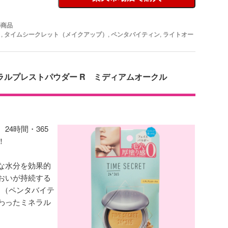
の商品
ト
,
タイムシークレット（メイクアップ）
,
ペンタバイティン
,
ライトオー
ラルプレストパウダー R ミディアムオークル
24時間・365
！
な水分を効果的
おいが持続する
®」（ペンタバイテ
わったミネラル