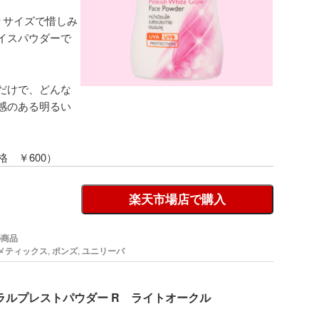
りサイズで惜しみ
イスパウダーで
だけで、どんな
感のある明るい
格 ￥600）
楽天市場店で購入
の商品
メティックス
,
ポンズ
,
ユニリーバ
ラルプレストパウダー R ライトオークル