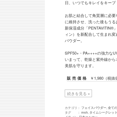
日、いつでもキレイをキープ
お肌と結合して角質層に必要
に維持させ、洗った後もうる
新保湿成分「PENTAVITIN
ィン）を新配合して生まれ変
パウダー。
SPF50+・PA++++の強力
いまって、乾燥と紫外線から
美肌を守ります。
販売価格
￥1,980（税抜
続きを見る
»
カテゴリ：
フェイスパウダー
,
全て
タグ ：
msh
,
タイムシークレッ
,