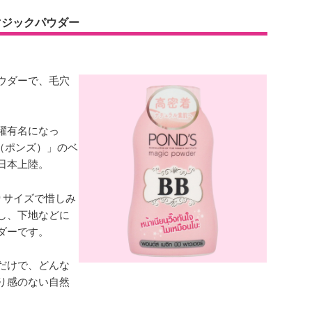
 マジックパウダー
ウダーで、毛穴
躍有名になっ
S（ポンズ）」のベ
日本上陸。
りサイズで惜しみ
し、下地などに
ダーです。
だけで、どんな
り感のない自然