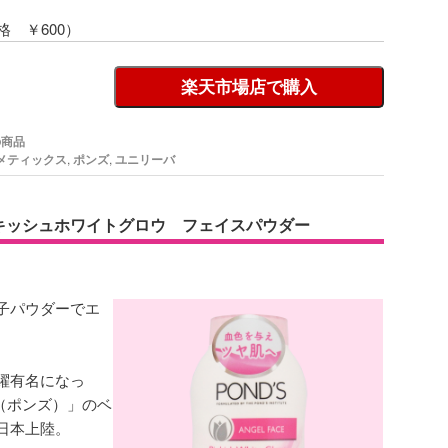
格 ￥600）
楽天市場店で購入
の商品
メティックス
,
ポンズ
,
ユニリーバ
ンキッシュホワイトグロウ フェイスパウダー
子パウダーでエ
躍有名になっ
S（ポンズ）」のベ
日本上陸。