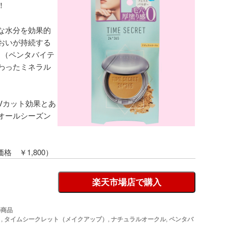
！
な水分を効果的
おいが持続する
®」（ペンタバイテ
わったミネラル
なUVカット効果とあ
オールシーズン
価格 ￥1,800）
楽天市場店で購入
の商品
ト
,
タイムシークレット（メイクアップ）
,
ナチュラルオークル
,
ペンタバ