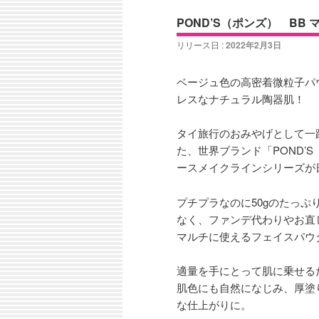
ン
コ
ュ
POND’S（ポンズ） BB
ー
コ
ン
リリース日 :
2022年2月3日
ン
テ
ベージュ色の高密着微粒子パ
レスなナチュラル陶器肌！
テ
ン
タイ旅行のおみやげとして一
ン
ツ
た、世界ブランド「POND’
ースメイクラインシリーズが
ツ
へ
プチプラなのに50gのたっぷ
へ
移
なく、ファンデ代わりやお直
マルチに使えるフェイスパウ
移
動
適量を手にとって肌に乗せる
動
肌色にも自然になじみ、厚塗
な仕上がりに。