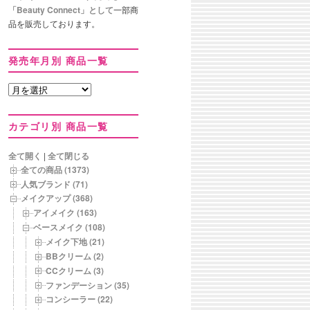
「Beauty Connect」として
一部商
品を販売しております。
発売年月別 商品一覧
発
売
年
カテゴリ別 商品一覧
月
別
商
全て開く
|
全て閉じる
品
全ての商品 (1373)
一
人気ブランド (71)
覧
メイクアップ (368)
アイメイク (163)
ベースメイク (108)
メイク下地 (21)
BBクリーム (2)
CCクリーム (3)
ファンデーション (35)
コンシーラー (22)