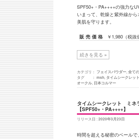
SPF50+・PA++++の強力
いまって、乾燥と紫外線から
美肌を守ります。
販売価格
￥1,980（税抜
続きを見る
»
カテゴリ：
フェイスパウダー
,
全て
タグ ：
msh
,
タイムシークレッ
オークル
,
日本コルマー
タイムシークレット ミネ
【SPF50+・PA++++】
リリース日 :
2020年3月23日
時間を超える秘密のベールで、