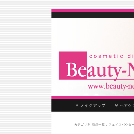
cosmetic distributor
Beauty-Net
メ
メイクアップ
ヘア
メ
サ
イ
ン
イ
ブ
メ
カテゴリ別 商品一覧 :
フェイスパウダ
ニ