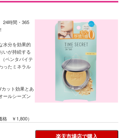
24時間・365
！
な水分を効果的
おいが持続する
®」（ペンタバイテ
わったミネラル
なUVカット効果とあ
オールシーズン
価格 ￥1,800）
楽天市場店で購入