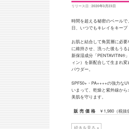
リリース日 :
2020年3月23日
時間を超える秘密のベールで、
日、いつでもキレイをキープ
お肌と結合して角質層に必要
に維持させ、洗った後もうる
新保湿成分「PENTAVITIN
ィン）を新配合して生まれ変
パウダー。
SPF50+・PA++++の強力
いまって、乾燥と紫外線から
美肌を守ります。
販売価格
￥1,980（税抜
続きを見る
»