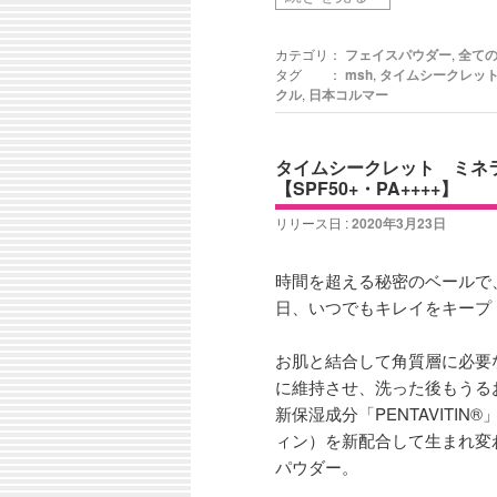
カテゴリ：
フェイスパウダー
,
全て
タグ ：
msh
,
タイムシークレッ
クル
,
日本コルマー
タイムシークレット ミネ
【SPF50+・PA++++】
リリース日 :
2020年3月23日
時間を超える秘密のベールで、
日、いつでもキレイをキープ
お肌と結合して角質層に必要
に維持させ、洗った後もうる
新保湿成分「PENTAVITIN
ィン）を新配合して生まれ変
パウダー。