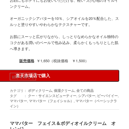
お顔にもボディにもお使いいただける、軽いつけ心地のオイルイ
ンクリーム。
オーガニックシアバターを10％、シアオイルを20％配合した、ス
ルッと塗りやすいやわらかなテクスチャーです。
お肌にスーッと広がりながら、しっとりなめらかなオイル独特の
コクがある潤いのベールで包み込み、柔らかくもっちりとした肌
へ導きます。
販売価格
￥1,650（税抜価格 ￥1,500）
楽天市場店で購入
続きを見る
»
カテゴリ：
ボディクリーム
,
保湿クリーム
,
全ての商品
タグ ：
クー・サイエンスビューティー
,
シアバター
,
ビーバイイー
,
ママバター
,
ママバター（フェイシャル）
,
ママバター（ベーシックラ
イン）
ママバター フェイス＆ボディオイルクリーム オ
レンジ