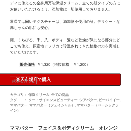
ディに使えるの全身用万能保湿クリーム。全ての肌タイプの方に
お使いいただけるよう、添加物は一切使用しておりません。
常温では固いテクスチャーは、添加物不使用の証。デリケートな
赤ちゃんの肌にも安心。
顔、くちびる、手、爪、ボディ、髪など乾燥が気になる部分にど
こでも使え、原産地アフリカで珍重されてきた植物の力を実感し
ていただけます。
販売価格
￥1,320（税抜価格 ￥1,200）
楽天市場店で購入
続きを見る
»
カテゴリ：
保湿クリーム
,
全ての商品
タグ ：
クー・サイエンスビューティー
,
シアバター
,
ビーバイイー
,
ママバター
,
ママバター（フェイシャル）
,
ママバター（ベーシックラ
イン）
ママバター フェイス＆ボディクリーム オレンジ