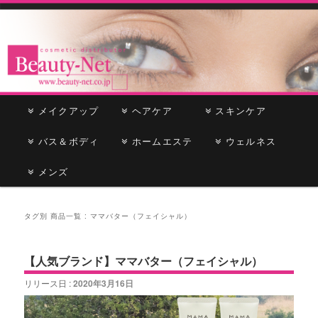
cosmetic distributor
Beauty-Net
メ
メイクアップ
メ
サ
ヘアケア
スキンケア
イ
ン
バス＆ボディ
イ
ブ
ホームエステ
ウェルネス
メ
ニ
メンズ
ン
コ
ュ
ー
コ
ン
タグ別 商品一覧 :
ママバター（フェイシャル）
ン
テ
【人気ブランド】ママバター（フェイシャル）
テ
ン
リリース日 :
2020年3月16日
ン
ツ