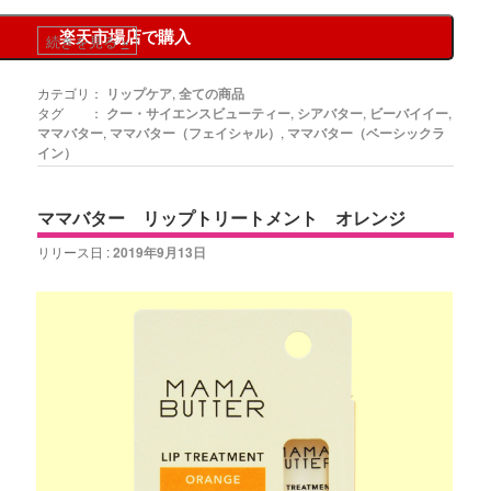
楽天市場店で購入
続きを見る
»
カテゴリ：
リップケア
,
全ての商品
タグ ：
クー・サイエンスビューティー
,
シアバター
,
ビーバイイー
,
ママバター
,
ママバター（フェイシャル）
,
ママバター（ベーシックラ
イン）
ママバター リップトリートメント オレンジ
リリース日 :
2019年9月13日