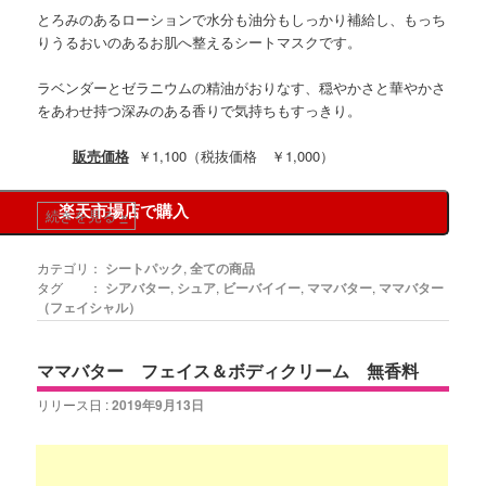
とろみのあるローションで水分も油分もしっかり補給し、もっち
りうるおいのあるお肌へ整えるシートマスクです。
ラベンダーとゼラニウムの精油がおりなす、穏やかさと華やかさ
をあわせ持つ深みのある香りで気持ちもすっきり。
販売価格
￥1,100（税抜価格 ￥1,000）
楽天市場店で購入
続きを見る
»
カテゴリ：
シートパック
,
全ての商品
タグ ：
シアバター
,
シュア
,
ビーバイイー
,
ママバター
,
ママバター
（フェイシャル）
ママバター フェイス＆ボディクリーム 無香料
リリース日 :
2019年9月13日