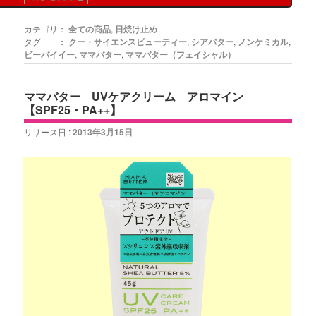
カテゴリ：
全ての商品
,
日焼け止め
タグ ：
クー・サイエンスビューティー
,
シアバター
,
ノンケミカル
,
ビーバイイー
,
ママバター
,
ママバター（フェイシャル）
ママバター UVケアクリーム アロマイン
【SPF25・PA++】
リリース日 :
2013年3月15日