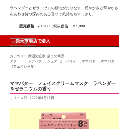
ラベンダーとゼラニウムの精油がおりなす、穏やかさと華やかさ
をあわせ持つ深みのある香りで気持ちもすっきり。
販売価格
￥1,980（税抜価格 ￥1,800）
楽天市場店で購入
続きを見る
»
カテゴリ：
保湿化粧水
,
全ての商品
タグ ：
シアバター
,
シュア
,
ビーバイイー
,
ママバター
,
ママバター
（フェイシャル）
ママバター フェイスクリームマスク ラベンダー
＆ゼラニウムの香り
リリース日 :
2020年3月16日