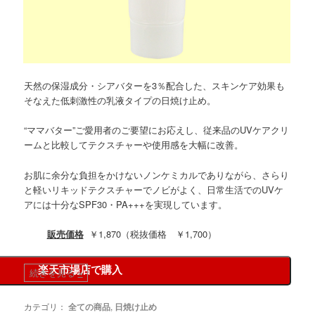
天然の保湿成分・シアバターを3％配合した、スキンケア効果も
そなえた低刺激性の乳液タイプの日焼け止め。
“ママバター”ご愛用者のご要望にお応えし、従来品のUVケアクリ
ームと比較してテクスチャーや使用感を大幅に改善。
お肌に余分な負担をかけないノンケミカルでありながら、さらり
と軽いリキッドテクスチャーでノビがよく、日常生活でのUVケ
アには十分なSPF30・PA+++を実現しています。
販売価格
￥1,870（税抜価格 ￥1,700）
楽天市場店で購入
続きを見る
»
カテゴリ：
全ての商品
,
日焼け止め