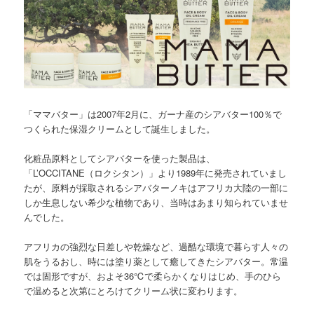
ツ
へ
へ
移
移
動
動
「ママバター」は2007年2月に、ガーナ産のシアバター100％で
つくられた保湿クリームとして誕生しました。
化粧品原料としてシアバターを使った製品は、
「L’OCCITANE（ロクシタン）」より1989年に発売されていまし
たが、原料が採取されるシアバターノキはアフリカ大陸の一部に
しか生息しない希少な植物であり、当時はあまり知られていませ
んでした。
アフリカの強烈な日差しや乾燥など、過酷な環境で暮らす人々の
肌をうるおし、時には塗り薬として癒してきたシアバター。常温
では固形ですが、およそ36℃で柔らかくなりはじめ、手のひら
で温めると次第にとろけてクリーム状に変わります。