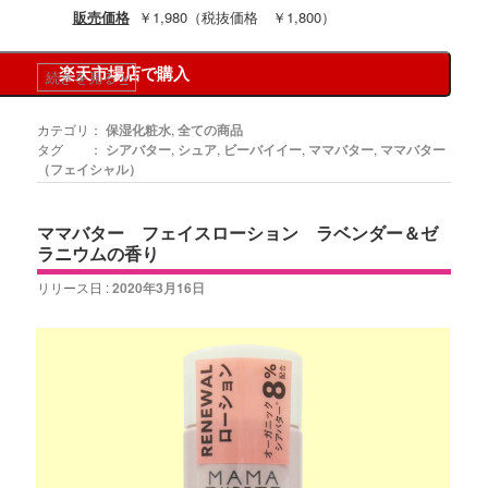
販売価格
￥1,980（税抜価格 ￥1,800）
楽天市場店で購入
続きを見る
»
カテゴリ：
保湿化粧水
,
全ての商品
タグ ：
シアバター
,
シュア
,
ビーバイイー
,
ママバター
,
ママバター
（フェイシャル）
ママバター フェイスローション ラベンダー＆ゼ
ラニウムの香り
リリース日 :
2020年3月16日