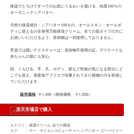
体温でとろけてすべてのお肌にうるおいを届ける、純度100％の
オーガニックシアバター。
天然の保湿成分・シアバター100％の、オールスキン・オールボ
ディに使えるの全身用万能保湿クリーム。全ての肌タイプの方に
お使いいただけるよう、添加物は一切使用しておりません。
常温では固いテクスチャーは、添加物不使用の証。デリケートな
赤ちゃんの肌にも安心。
顔、くちびる、手、爪、ボディ、髪など乾燥が気になる部分にど
こでも使え、原産地アフリカで珍重されてきた植物の力を実感し
ていただけます。
販売価格
￥1,430（税抜価格 ￥1,300）
楽天市場店で購入
続きを見る
»
カテゴリ：
保湿クリーム
,
全ての商品
タグ ：
クー・サイエンスビューティー
,
シアバター
,
ビーバイイー
,