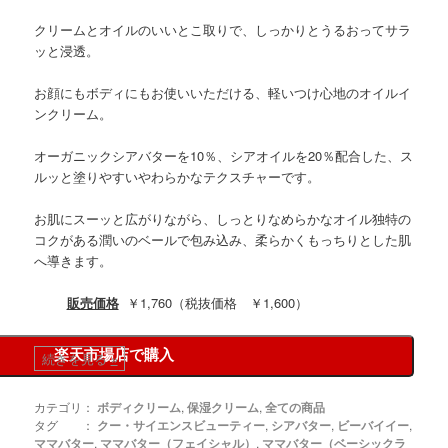
クリームとオイルのいいとこ取りで、しっかりとうるおってサラ
ッと浸透。
お顔にもボディにもお使いいただける、軽いつけ心地のオイルイ
ンクリーム。
オーガニックシアバターを10％、シアオイルを20％配合した、ス
ルッと塗りやすいやわらかなテクスチャーです。
お肌にスーッと広がりながら、しっとりなめらかなオイル独特の
コクがある潤いのベールで包み込み、柔らかくもっちりとした肌
へ導きます。
販売価格
￥1,760（税抜価格 ￥1,600）
楽天市場店で購入
続きを見る
»
カテゴリ：
ボディクリーム
,
保湿クリーム
,
全ての商品
タグ ：
クー・サイエンスビューティー
,
シアバター
,
ビーバイイー
,
ママバター
,
ママバター（フェイシャル）
,
ママバター（ベーシックラ