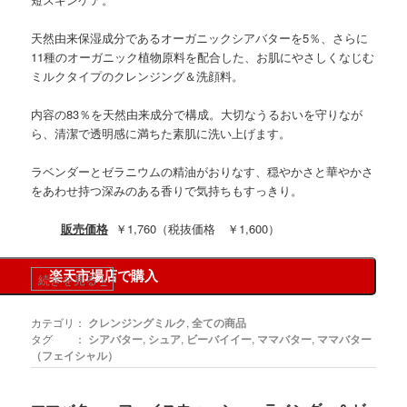
天然由来保湿成分であるオーガニックシアバターを5％、さらに
11種のオーガニック植物原料を配合した、お肌にやさしくなじむ
ミルクタイプのクレンジング＆洗顔料。
内容の83％を天然由来成分で構成。大切なうるおいを守りなが
ら、清潔で透明感に満ちた素肌に洗い上げます。
ラベンダーとゼラニウムの精油がおりなす、穏やかさと華やかさ
をあわせ持つ深みのある香りで気持ちもすっきり。
販売価格
￥1,760（税抜価格 ￥1,600）
楽天市場店で購入
続きを見る
»
カテゴリ：
クレンジングミルク
,
全ての商品
タグ ：
シアバター
,
シュア
,
ビーバイイー
,
ママバター
,
ママバター
（フェイシャル）