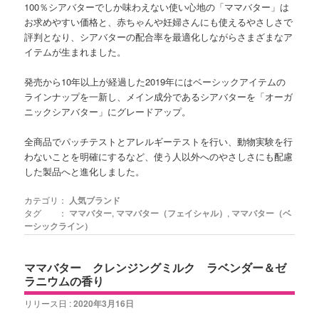
100％シアバターでしか味わえない使い心地の「ママバター」は
お求めやすい価格と、赤ちゃんや妊婦さんにも使えるやさしさで
評判となり、シアバターの配合率を最適化しながらさまざまなア
イテムが生まれました。
発売から10年以上が経過した2019年にはベーシックアイテムの
ラインナップを一新し、メイン成分であるシアバターを「オーガ
ニックシアバター」にグレードアップ。
全商品でパッチテストとアレルギーテストを行い、動物実験を行
わないことを明確にするなど、使う人以外へのやさしさにも配慮
した製品へと進化しました。
カテゴリ：
人気ブランド
タグ ：
ママバター
,
ママバター（フェイシャル）
,
ママバター（ベ
ーシックライン）
ママバター クレンジングミルク ラベンダー＆ゼ
ラニウムの香り
リリース日 :
2020年3月16日