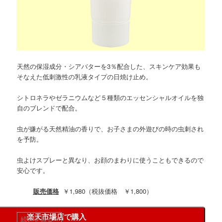
天然の保湿成分・シアバターを3％配合した、スキンケア効果も
そなえた低刺激性の乳液タイプの日焼け止め。
シトロネラやゼラニウムなど５種類のエッセンシャルオイルを独
自のブレンドで配合。
虫が嫌がる天然精油の香りで、お子さまの外遊びの時の虫刺され
を予防。
虫よけスプレーと異なり、お顔のまわりに使うこともできるので
安心です。
販売価格
￥1,980（税抜価格 ￥1,800）
楽天市場店で購入
続きを見る
»