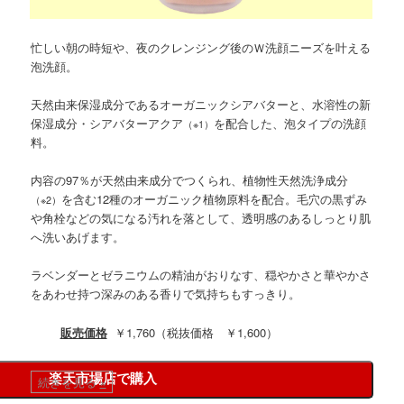
忙しい朝の時短や、夜のクレンジング後のＷ洗顔ニーズを叶える
泡洗顔。
天然由来保湿成分であるオーガニックシアバターと、水溶性の新
保湿成分・シアバターアクア
を配合した、泡タイプの洗顔
（※1）
料。
内容の97％が天然由来成分でつくられ、植物性天然洗浄成分
を含む12種のオーガニック植物原料を配合。毛穴の黒ずみ
（※2）
や角栓などの気になる汚れを落として、透明感のあるしっとり肌
へ洗いあげます。
ラベンダーとゼラニウムの精油がおりなす、穏やかさと華やかさ
をあわせ持つ深みのある香りで気持ちもすっきり。
販売価格
￥1,760（税抜価格 ￥1,600）
楽天市場店で購入
続きを見る
»