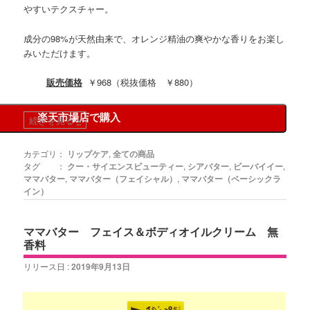
やすいテクスチャー。
成分の98%が天然由来で、オレンジ精油の爽やかな香りをお楽し
みいただけます。
販売価格
￥968（税抜価格 ￥880）
楽天市場店で購入
続きを見る
»
カテゴリ：
リップケア
,
全ての商品
タグ ：
クー・サイエンスビューティー
,
シアバター
,
ビーバイイー
,
ママバター
,
ママバター（フェイシャル）
,
ママバター（ベーシックラ
イン）
ママバター フェイス＆ボディオイルクリーム 無
香料
リリース日 :
2019年9月13日