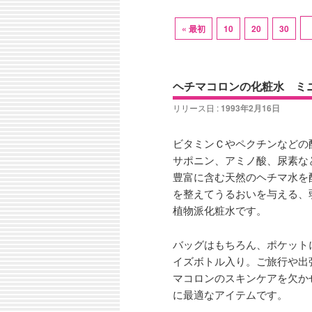
ン
コ
ュ
ー
« 最初
10
20
30
コ
ン
ン
テ
ヘチマコロンの化粧水 ミ
テ
ン
リリース日 :
1993年2月16日
ン
ツ
ビタミンＣやペクチンなどの
サポニン、アミノ酸、尿素な
ツ
へ
豊富に含む天然のヘチマ水を
を整えてうるおいを与える、
へ
移
植物派化粧水です。
移
動
バッグはもちろん、ポケット
イズボトル入り。ご旅行や出
動
マコロンのスキンケアを欠か
に最適なアイテムです。