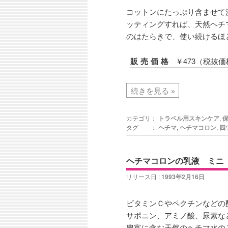
コットンにたっぷり含ませて
ッティングすれば、天然ヘチ
のはたらきで、使い続けるほ
販売価格
￥473（税抜価
続きを見る
»
カテゴリ：
トラベル用スキンケア
,
タグ ：
ヘチマ
,
ヘチマコロン
,
四
ヘチマコロンの乳液 ミニ
リリース日 :
1993年2月16日
ビタミンＣやペクチンなどの
サポニン、アミノ酸、尿素な
豊富に含む天然のヘチマ水の