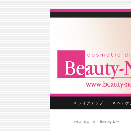
cosmetic distributor
Beauty-Net
メ
メイクアップ
ヘア
メ
サ
イ
ン
イ
ブ
メ
Beauty-Net
作成者 商品一覧 :
ニ