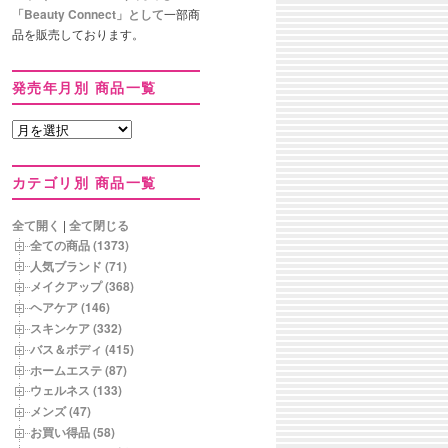
「Beauty Connect」として
一部商
品を販売しております。
発売年月別 商品一覧
発
売
年
カテゴリ別 商品一覧
月
別
商
全て開く
|
全て閉じる
品
全ての商品 (1373)
一
人気ブランド (71)
覧
メイクアップ (368)
ヘアケア (146)
スキンケア (332)
バス＆ボディ (415)
ホームエステ (87)
ウェルネス (133)
メンズ (47)
お買い得品 (58)