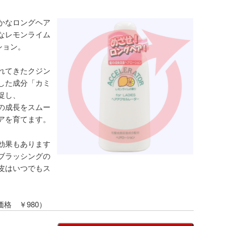
かなロングヘア
なレモンライム
ション。
れてきたクジン
した成分「カミ
促し、
の成長をスムー
アを育てます。
効果もあります
ブラッシングの
皮はいつでもス
価格 ￥980）