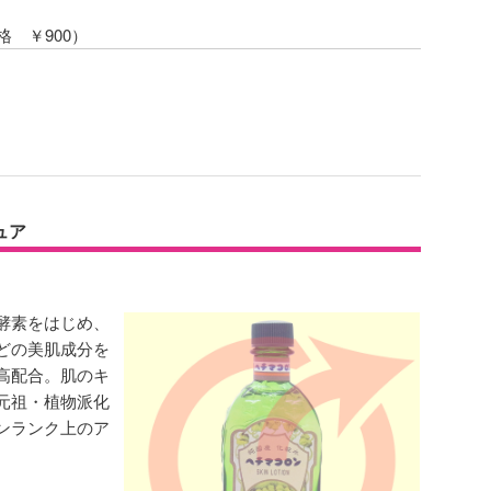
格 ￥900）
）
ュア
酵素をはじめ、
どの美肌成分を
高配合。肌のキ
元祖・植物派化
ンランク上のア