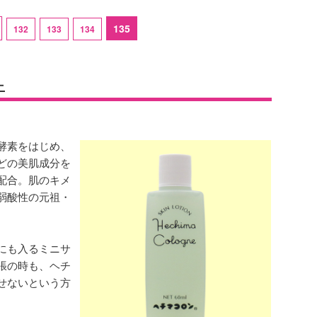
135
132
133
134
ニ
酵素をはじめ、
どの美肌成分を
配合。肌のキメ
弱酸性の元祖・
にも入るミニサ
張の時も、ヘチ
せないという方