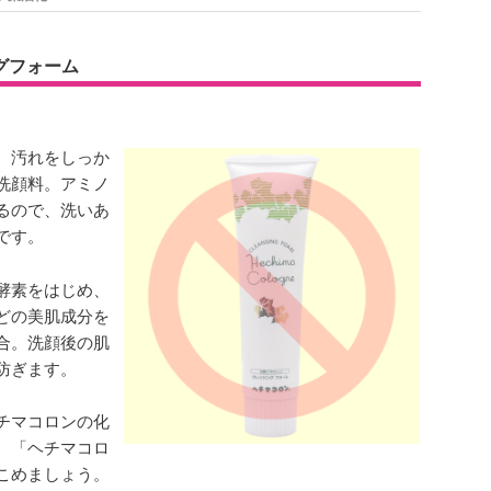
グフォーム
、汚れをしっか
洗顔料。アミノ
るので、洗いあ
です。
酵素をはじめ、
どの美肌成分を
合。洗顔後の肌
防ぎます。
チマコロンの化
、「ヘチマコロ
こめましょう。