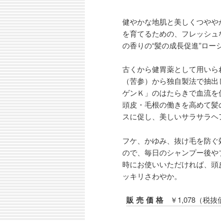
健やかな地肌と美しくつやや
を育てるための、フレッシュ
の香りの“髪の成長促進”ロー
古くから健胃薬として用いら
（苦参）から独自製法で抽出
ゲンＫ」のはたらきで血流を
頭皮・毛根の働きを高めて髪
スに促し、美しいサラサラヘ
フケ、かゆみ、抜け毛を防ぐ
ので、毎日のシャンプー後や
時にお使いいただければ、頭
ッキリさわやか。
販売価格
￥1,078（税抜