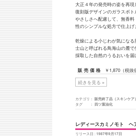
大正４年の発売時の姿を再現
復刻版デザインのガラスボト
やさしさへ配慮して、無香料
性のシンプルな処方で仕上げ
乾燥による小じわが気になる
士山と呼ばれる鳥海山の麓で
採取した自然のうるおいを届
販売価格
￥1,870（税抜
続きを見る
»
カテゴリ：
販売終了品（スキンケア
タグ ：
四ツ葉油化
レディースカミノモト ヘ
リリース日 :
1987年9月17日