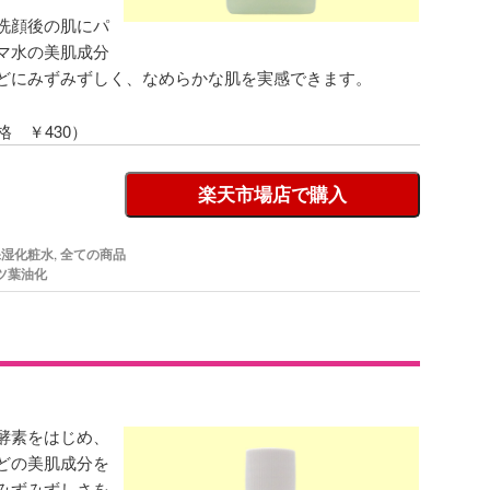
洗顔後の肌にパ
マ水の美肌成分
どにみずみずしく、なめらかな肌を実感できます。
格 ￥430）
楽天市場店で購入
保湿化粧水
,
全ての商品
ツ葉油化
酵素をはじめ、
どの美肌成分を
みずみずしさを