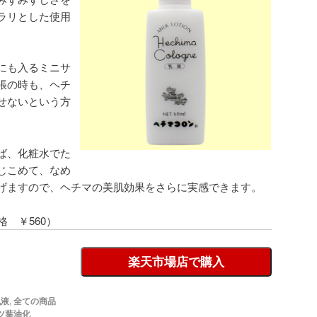
ラリとした使用
にも入るミニサ
張の時も、ヘチ
せないという方
ば、化粧水でた
じこめて、なめ
げますので、ヘチマの美肌効果をさらに実感できます。
格 ￥560）
楽天市場店で購入
乳液
,
全ての商品
ツ葉油化