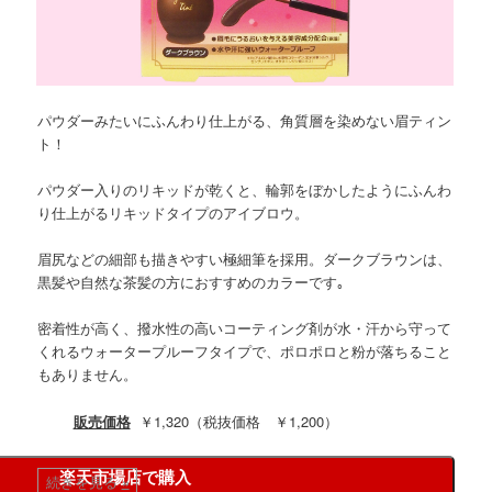
パウダーみたいにふんわり仕上がる、角質層を染めない眉ティン
ト！
パウダー入りのリキッドが乾くと、輪郭をぼかしたようにふんわ
り仕上がるリキッドタイプのアイブロウ。
眉尻などの細部も描きやすい極細筆を採用。ダークブラウンは、
黒髪や自然な茶髪の方におすすめのカラーです｡
密着性が高く、撥水性の高いコーティング剤が水・汗から守って
くれるウォータープルーフタイプで、ポロポロと粉が落ちること
もありません。
販売価格
￥1,320（税抜価格 ￥1,200）
楽天市場店で購入
続きを見る
»