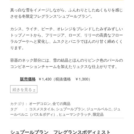
真っ白な雪をイメージしながら、ふんわりとしたぬくもりを感じ
させる冬限定フレグランス“シュプールブラン”。
カシス、ライチ、ピーチ、オレンジをブレンドしたみずみずしい
トップノートから、フリージア、ローズ、リリーの高貴なフロー
ラルブーケへと変化し、ムスクとバニラでほんのり甘く締めくく
ります。
容器のネック部分には、雪の結晶とほんのりピンク色のパールの
コンビネーションチャームを加えたリュクスな仕上がりです。
販売価格
￥1,430（税抜価格 ￥1,300）
続きを見る
»
カテゴリ：
オーデコロン
,
全ての商品
タグ ：
コスメスタイル
,
シュプールブラン
,
ジュールベルニ
,
ジュ
ールベルニ（バス＆ボディ）
,
ヒューマンクラッチ
,
限定品
シュプールブラン フレグランスボディミスト