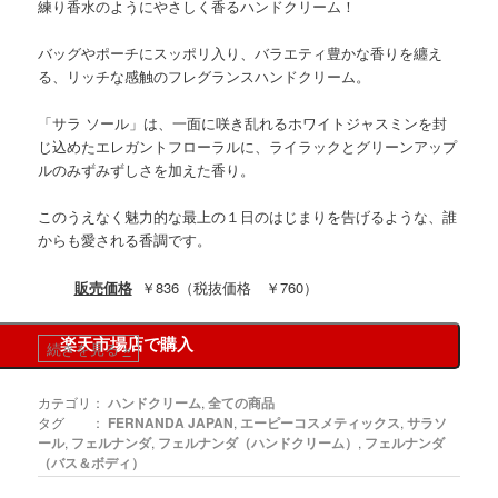
練り香水のようにやさしく香るハンドクリーム！
バッグやポーチにスッポリ入り、バラエティ豊かな香りを纏え
る、リッチな感触のフレグランスハンドクリーム。
「サラ ソール」は、一面に咲き乱れるホワイトジャスミンを封
じ込めたエレガントフローラルに、ライラックとグリーンアップ
ルのみずみずしさを加えた香り。
このうえなく魅力的な最上の１日のはじまりを告げるような、誰
からも愛される香調です。
販売価格
￥836（税抜価格 ￥760）
楽天市場店で購入
続きを見る
»
カテゴリ：
ハンドクリーム
,
全ての商品
タグ ：
FERNANDA JAPAN
,
エーピーコスメティックス
,
サラソ
ール
,
フェルナンダ
,
フェルナンダ（ハンドクリーム）
,
フェルナンダ
（バス＆ボディ）