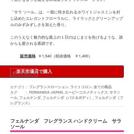
「サラ ソール」は、一面に咲き乱れるホワイトジャスミンを封
じ込めたエレガントフローラルに、ライラックとグリーンアップ
ルのみずみずしさを加えた香り。
このうえなく魅力的な最上の１日のはじまりを告げるような、誰
からも愛される香調です。
販売価格
￥1,540（税抜価格 ￥1,400）
楽天市場店で購入
続きを見る
»
カテゴリ：
フレグランスローション
,
ライトコロン
,
全ての商品
タグ ：
FERNANDA JAPAN
,
エーピーコスメティックス
,
サラソ
ール
,
フェルナンダ
,
フェルナンダ（バス＆ボディ）
,
フェルナンダ（フ
レグランス）
フェルナンダ フレグランス ハンドクリーム サラ
ソール