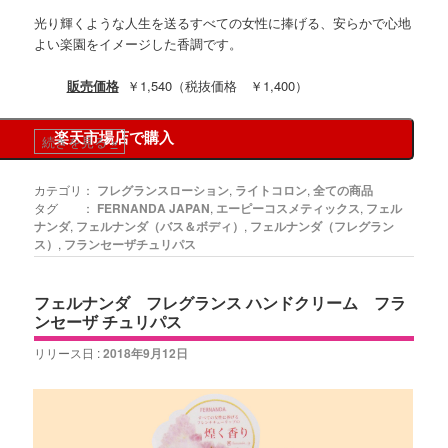
光り輝くような人生を送るすべての女性に捧げる、安らかで心地
よい楽園をイメージした香調です。
販売価格
￥1,540（税抜価格 ￥1,400）
楽天市場店で購入
続きを見る
»
カテゴリ：
フレグランスローション
,
ライトコロン
,
全ての商品
タグ ：
FERNANDA JAPAN
,
エーピーコスメティックス
,
フェル
ナンダ
,
フェルナンダ（バス＆ボディ）
,
フェルナンダ（フレグラン
ス）
,
フランセーザチュリパス
フェルナンダ フレグランス ハンドクリーム フラ
ンセーザ チュリパス
リリース日 :
2018年9月12日