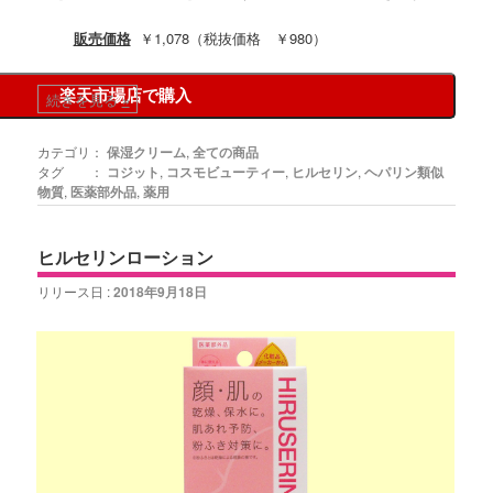
販売価格
￥1,078（税抜価格 ￥980）
楽天市場店で購入
続きを見る
»
カテゴリ：
保湿クリーム
,
全ての商品
タグ ：
コジット
,
コスモビューティー
,
ヒルセリン
,
ヘパリン類似
物質
,
医薬部外品
,
薬用
ヒルセリンローション
リリース日 :
2018年9月18日