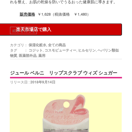
れを整え、お肌の乾燥を防いでうるおった健康肌に導きます。
販売価格
￥1,628（税抜価格 ￥1,480）
楽天市場店で購入
続きを見る
»
カテゴリ：
保湿化粧水
,
全ての商品
タグ ：
コジット
,
コスモビューティー
,
ヒルセリン
,
ヘパリン類似
物質
,
医薬部外品
,
薬用
ジュール ベルニ リップスクラブ ウィズ シュガー
リリース日 :
2018年9月14日