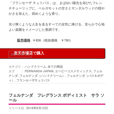
「フランセーザ チュリパス」は、まばゆい陽光を浴びたフレン
チチューリップに、ベルガモットの甘さとサンダルウッドの穏や
かさを加えた、煌めくような香り。
光り輝くような人生を送るすべての女性に捧げる、安らかで心地
よい楽園をイメージした香調です。
販売価格
￥836（税抜価格 ￥760）
楽天市場店で購入
続きを見る
»
カテゴリ：
ハンドクリーム
,
全ての商品
タグ ：
FERNANDA JAPAN
,
エーピーコスメティックス
,
フェル
ナンダ
,
フェルナンダ（ハンドクリーム）
,
フェルナンダ（バス＆ボデ
ィ）
,
フランセーザチュリパス
フェルナンダ フレグランス ボディミスト サラ ソ
ール
リリース日 :
2018年9月12日