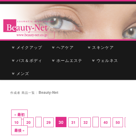
cosmetic distributor
Beauty-Net
メ
メイクアップ
メ
サ
ヘアケア
スキンケア
イ
ン
バス＆ボディ
イ
ブ
ホームエステ
ウェルネス
メ
ニ
メンズ
ン
コ
ュ
ー
コ
ン
Beauty-Net
作成者 商品一覧 :
ン
テ
テ
ン
« 最初
30
10
20
29
31
32
40
50
60
ン
ツ
最後 »