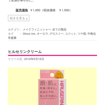
で全身が華やかに。
販売価格
￥1,650（税抜価格 ￥1,500）
続きを見る
»
カテゴリ：
メイクフィニッシャー
,
全ての商品
タグ ：
Gloss me
,
オーロラ
,
グロスミー
,
コジット
,
ツヤ肌
,
中島化
学産業
ヒルセリンクリーム
リリース日 :
2018年9月18日