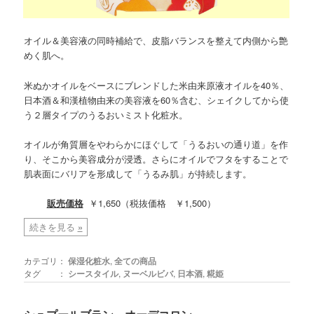
オイル＆美容液の同時補給で、皮脂バランスを整えて内側から艶
めく肌へ。
米ぬかオイルをベースにブレンドした米由来原液オイルを40％、
日本酒＆和漢植物由来の美容液を60％含む、シェイクしてから使
う２層タイプのうるおいミスト化粧水。
オイルが角質層をやわらかにほぐして「うるおいの通り道」を作
り、そこから美容成分が浸透。さらにオイルでフタをすることで
肌表面にバリアを形成して「うるみ肌」が持続します。
販売価格
￥1,650（税抜価格 ￥1,500）
続きを見る
»
カテゴリ：
保湿化粧水
,
全ての商品
タグ ：
シースタイル
,
ヌーベルビバ
,
日本酒
,
糀姫