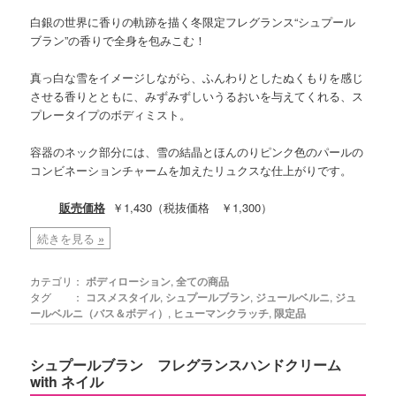
白銀の世界に香りの軌跡を描く冬限定フレグランス“シュプール
ブラン”の香りで全身を包みこむ！
真っ白な雪をイメージしながら、ふんわりとしたぬくもりを感じ
させる香りとともに、みずみずしいうるおいを与えてくれる、ス
プレータイプのボディミスト。
容器のネック部分には、雪の結晶とほんのりピンク色のパールの
コンビネーションチャームを加えたリュクスな仕上がりです。
販売価格
￥1,430（税抜価格 ￥1,300）
続きを見る
»
カテゴリ：
ボディローション
,
全ての商品
タグ ：
コスメスタイル
,
シュプールブラン
,
ジュールベルニ
,
ジュ
ールベルニ（バス＆ボディ）
,
ヒューマンクラッチ
,
限定品
シュプールブラン フレグランスハンドクリーム
with ネイル