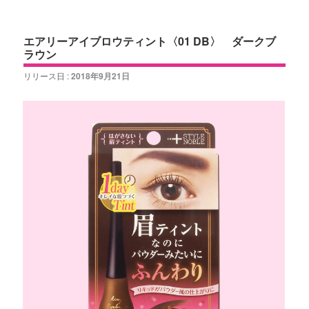
ツ
へ
へ
移
エアリーアイブロウティント〈01 DB〉 ダークブ
ラウン
移
動
リリース日 :
2018年9月21日
動